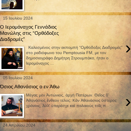
15 Ιουλίου 2024
Ο Ιερομόναχος Γεννάδιος
Μανώλης στις “Ορθόδοξες
Διαδρομές”
›
Καλεσμένος στην εκπομπή “Ορθόδοξες Διαδρομές”
στο ραδιόφωνο του Pemptousia FM, με τον
δημοσιογράφο Δημήτρη Στρουμπάκο, ήταν ο
Ιερομόναχος ...
05 Ιουλίου 2024
Όσιος Αθανάσιος ο εν Άθω
›
Μέγας μὲν Ἀντώνιος, ἀρχὴ Πατέρων. Θεῖος δ'
Ἀθανάσιος ἔνθεον τέλος. Κἂν Ἀθανάσιος ὕστερος
χρόνοις, Ἀλλ' ὑπερέσχε καὶ παλαιοὺς τοῖς π...
24 Απριλίου 2024