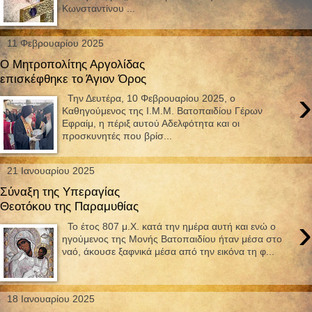
Κωνσταντίνου ...
11 Φεβρουαρίου 2025
Ο Μητροπολίτης Αργολίδας
επισκέφθηκε το Άγιον Όρος
›
Την Δευτέρα, 10 Φεβρουαρίου 2025, ο
Καθηγούμενος της Ι.Μ.Μ. Βατοπαιδίου Γέρων
Εφραίμ, η πέριξ αυτού Αδελφότητα και οι
προσκυνητές που βρίσ...
21 Ιανουαρίου 2025
Σύναξη της Υπεραγίας
Θεοτόκου της Παραμυθίας
›
Το έτος 807 μ.Χ. κατά την ημέρα αυτή και ενώ ο
ηγούμενος της Μονής Βατοπαιδίου ήταν μέσα στο
ναό, άκουσε ξαφνικά μέσα από την εικόνα τη φ...
18 Ιανουαρίου 2025