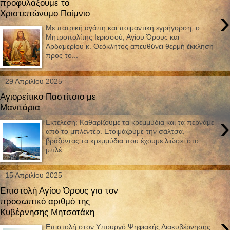
προφυλάξουμε το
›
Χριστεπώνυμο Ποίμνιο
Με πατρική αγάπη και ποιμαντική εγρήγορση, ο
Μητροπολίτης Ιερισσού, Αγίου Όρους και
Αρδαμερίου κ. Θεόκλητος απευθύνει θερμή έκκληση
προς το...
29 Απριλίου 2025
Αγιορείτικο Παστίτσιο με
Μανιτάρια
›
Εκτέλεση: Καθαρίζουμε τα κρεμμύδια και τα περνάμε
από το μπλέντερ. Ετοιμάζουμε την σάλτσα,
βράζοντας τα κρεμμύδια που έχουμε λιώσει στο
μπλέ...
15 Απριλίου 2025
Επιστολή Αγίου Όρους για τον
προσωπικό αριθμό της
Κυβέρνησης Μητσοτάκη
›
Επιστολή στον Υπουργό Ψηφιακής Διακυβέρνησης