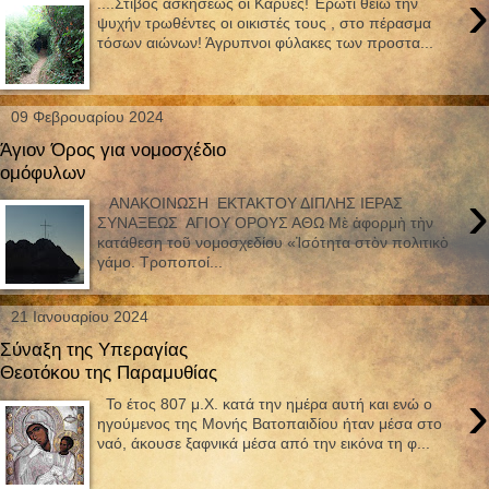
›
....Στίβος ασκήσεως οι Καρυές! Έρωτι θείω την
ψυχήν τρωθέντες οι οικιστές τους , στο πέρασμα
τόσων αιώνων! Άγρυπνοι φύλακες των προστα...
09 Φεβρουαρίου 2024
Άγιον Όρος για νομοσχέδιο
ομόφυλων
›
ΑΝΑΚΟΙΝΩΣΗ ΕΚΤΑΚΤΟΥ ΔΙΠΛΗΣ ΙΕΡΑΣ
ΣΥΝΑΞΕΩΣ ΑΓΙΟΥ ΟΡΟΥΣ ΑΘΩ Μὲ ἀφορμὴ τὴν
κατάθεση τοῦ νομοσχεδίου «Ἰσότητα στὸν πολιτικὸ
γάμο. Τροποποί...
21 Ιανουαρίου 2024
Σύναξη της Υπεραγίας
Θεοτόκου της Παραμυθίας
›
Το έτος 807 μ.Χ. κατά την ημέρα αυτή και ενώ ο
ηγούμενος της Μονής Βατοπαιδίου ήταν μέσα στο
ναό, άκουσε ξαφνικά μέσα από την εικόνα τη φ...