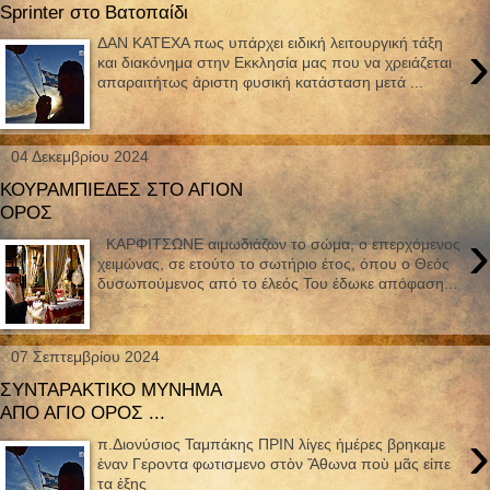
Sprinter στο Βατοπαίδι
›
ΔΑΝ ΚΑΤΕΧΑ πως υπάρχει ειδική λειτουργική τάξη
και διακόνημα στην Εκκλησία μας που να χρειάζεται
απαραιτήτως άριστη φυσική κατάσταση μετά ...
04 Δεκεμβρίου 2024
ΚΟΥΡΑΜΠΙΕΔΕΣ ΣΤΟ ΑΓΙΟΝ
ΟΡΟΣ
›
ΚΑΡΦΙΤΣΩΝΕ αιμωδιάζων το σώμα, ο επερχόμενος
χειμώνας, σε ετούτο το σωτήριο έτος, όπου ο Θεός
δυσωπούμενος από το έλεός Του έδωκε απόφαση...
07 Σεπτεμβρίου 2024
ΣΥΝΤΑΡΑΚΤΙΚΟ ΜΥΝΗΜΑ
ΑΠΟ ΑΓΙΟ ΟΡΟΣ ...
›
π.Διονύσιος Ταμπάκης ΠΡΙΝ λίγες ἡμέρες βρηκαμε
ἐναν Γεροντα φωτισμενο στὸν Ἄθωνα ποὺ μᾶς εἰπε
τα ἐξης