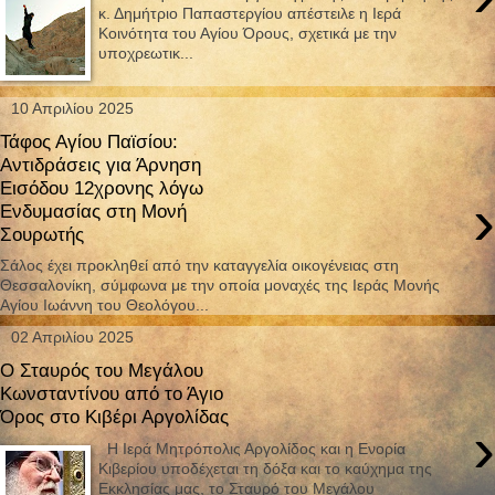
κ. Δημήτριο Παπαστεργίου απέστειλε η Ιερά
Κοινότητα του Αγίου Όρους, σχετικά με την
υποχρεωτικ...
10 Απριλίου 2025
Τάφος Αγίου Παϊσίου:
Αντιδράσεις για Άρνηση
Εισόδου 12χρονης λόγω
›
Ενδυμασίας στη Μονή
Σουρωτής
Σάλος έχει προκληθεί από την καταγγελία οικογένειας στη
Θεσσαλονίκη, σύμφωνα με την οποία μοναχές της Ιεράς Μονής
Αγίου Ιωάννη του Θεολόγου...
02 Απριλίου 2025
Ο Σταυρός του Μεγάλου
Κωνσταντίνου από το Άγιο
Όρος στο Κιβέρι Αργολίδας
›
Η Ιερά Μητρόπολις Αργολίδος και η Ενορία
Κιβερίου υποδέχεται τη δόξα και το καύχημα της
Εκκλησίας μας, το Σταυρό του Μεγάλου