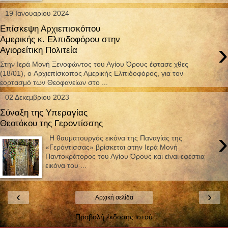
19 Ιανουαρίου 2024
Επίσκεψη Αρχιεπισκόπου
Αμερικής κ. Ελπιδοφόρου στην
›
Αγιορείτικη Πολιτεία
Στην Ιερά Μονή Ξενοφώντος του Αγίου Όρους έφτασε χθες
(18/01), ο Aρχιεπίσκοπος Αμερικής Ελπιδοφόρος, για τον
εορτασμό των Θεοφανείων στο ...
02 Δεκεμβρίου 2023
Σύναξη της Υπεραγίας
Θεοτόκου της Γεροντίσσης
›
Η θαυματουργός εικόνα της Παναγίας της
«Γερόντισσας» βρίσκεται στην Ιερά Μονή
Παντοκράτορος του Αγίου Όρους και είναι εφέστια
εικόνα του ...
‹
›
Αρχική σελίδα
Προβολή έκδοσης ιστού