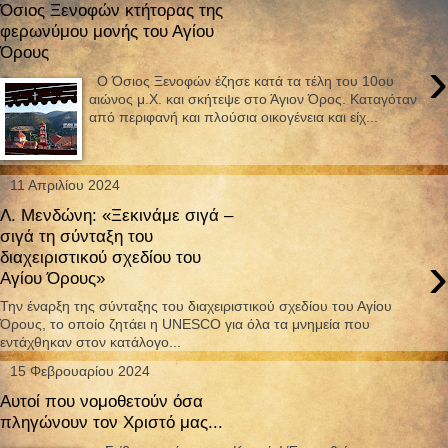
Όσιος Ξενοφών κτήτορας της
φερωνύμου μονής του Αγίου
Όρους
›
Ο Όσιος Ξενοφών έζησε κατά τα τέλη του 10ου
αιώνος μ.Χ. και σκήτεψε στο Άγιον Όρος. Καταγόταν
από περιφανή και πλούσια οικογένεια και είχ...
11 Απριλίου 2024
Λ. Μενδώνη: «Ξεκινάμε σιγά –
σιγά τη σύνταξη του
›
διαχειριστικού σχεδίου του
Αγίου Όρους»
Την έναρξη της σύνταξης του διαχειριστικού σχεδίου του Αγίου
Όρους, το οποίο ζητάει η UNESCO για όλα τα μνημεία που
εντάχθηκαν στον κατάλογο...
15 Φεβρουαρίου 2024
Αυτοί που νομοθετούν όσα
πληγώνουν τον Χριστό μας...