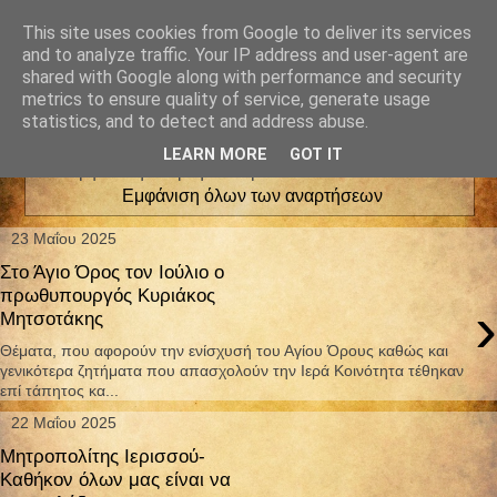
This site uses cookies from Google to deliver its services
and to analyze traffic. Your IP address and user-agent are
shared with Google along with performance and security
metrics to ensure quality of service, generate usage
statistics, and to detect and address abuse.
LEARN MORE
GOT IT
Εμφάνιση αναρτήσεων με ετικέτα
ΑΓΙΟ ΟΡΟΣ
.
Εμφάνιση όλων των αναρτήσεων
23 Μαΐου 2025
Στο Άγιο Όρος τον Ιούλιο ο
πρωθυπουργός Κυριάκος
›
Μητσοτάκης
Θέματα, που αφορούν την ενίσχυσή του Αγίου Όρους καθώς και
γενικότερα ζητήματα που απασχολούν την Ιερά Κοινότητα τέθηκαν
επί τάπητος κα...
22 Μαΐου 2025
Μητροπολίτης Ιερισσού-
Καθήκον όλων μας είναι να