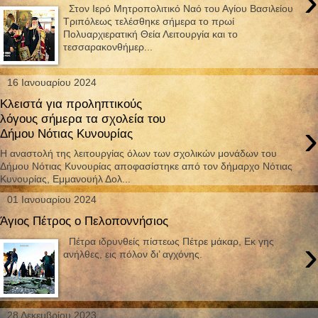
›
Στον Ιερό Μητροπολιτικό Ναό του Αγίου Βασιλείου
Τριπόλεως τελέσθηκε σήμερα το πρωί
Πολυαρχιερατική Θεία Λειτουργία και το
τεσσαρακονθήμερ...
16 Ιανουαρίου 2024
Κλειστά για προληπτικούς
λόγους σήμερα τα σχολεία του
›
Δήμου Νότιας Κυνουρίας
Η αναστολή της λειτουργίας όλων των σχολικών μονάδων του
Δήμου Νότιας Κυνουρίας αποφασίστηκε από τον δήμαρχο Νότιας
Κυνουρίας, Εμμανουήλ Δολ...
01 Ιανουαρίου 2024
Άγιος Πέτρος ο Πελοποννήσιος
›
Πέτρα ιδρυνθείς πίστεως Πέτρε μάκαρ, Eκ γης
ανήλθες, εις πόλον δι’ αγχόνης.
28 Δεκεμβρίου 2023