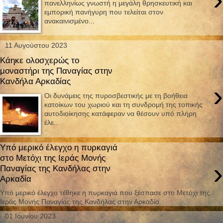
πανελληνίως γνωστή η μεγάλη θρησκευτική και
εμπορική πανήγυρη που τελείται στον
ανακαινισμένο...
11 Αυγούστου 2023
Κάηκε ολοσχερώς το
μοναστήρι της Παναγίας στην
Κανδήλα Αρκαδίας
›
Οι δυνάμεις της πυροσβεστικής με τη βοήθεια
κατοίκων του χωριού και τη συνδρομή της τοπικής
αυτοδιοίκησης κατάφεραν να θέσουν υπό πλήρη
έλε...
Υπό μερικό έλεγχο η πυρκαγιά
στο Μετόχι της Ιεράς Μονής
›
Παναγίας της Κανδήλας στην
Αρκαδία
Υπό μερικό έλεγχο τέθηκε η πυρκαγιά που ξέσπασε στο Μετόχι της
Ιεράς Μονής Παναγίας της Κανδήλας στην Αρκαδία.
01 Ιουνίου 2023