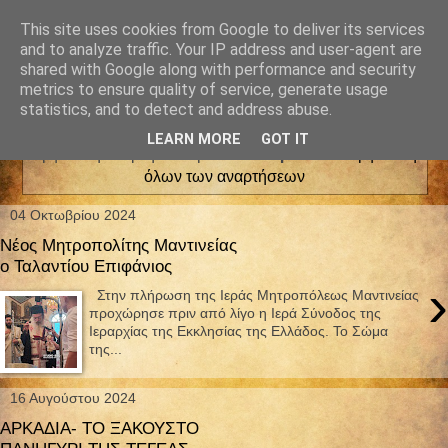
This site uses cookies from Google to deliver its services
and to analyze traffic. Your IP address and user-agent are
shared with Google along with performance and security
metrics to ensure quality of service, generate usage
statistics, and to detect and address abuse.
LEARN MORE
GOT IT
Εμφάνιση αναρτήσεων με ετικέτα
Αρκαδία
.
Εμφάνιση
όλων των αναρτήσεων
04 Οκτωβρίου 2024
Νέος Μητροπολίτης Μαντινείας
ο Ταλαντίου Επιφάνιος
›
Στην πλήρωση της Ιεράς Μητροπόλεως Μαντινείας
προχώρησε πριν από λίγο η Ιερά Σύνοδος της
Ιεραρχίας της Εκκλησίας της Ελλάδος. Το Σώμα
της...
16 Αυγούστου 2024
ΑΡΚΑΔΙΑ- ΤΟ ΞΑΚΟΥΣΤΟ