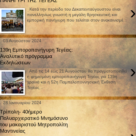
ΠΑΝΗΓΥΡΙ ΤΗΣ ΤΕΓΕΑΣ
›
Κατά την περίοδο του Δεκαπενταύγουστου είναι
πανελληνίως γνωστή η μεγάλη θρησκευτική και
εμπορική πανήγυρη που τελείται στον ανακαινισμέ...
03 Αυγούστου 2024
139η Εμποροπανήγυρη Τεγέας:
Αναλυτικό πρόγραμμα
Εκδηλώσεων
›
Από τις 14 έως 21 Αυγούστου θα πραγματοποιηθεί
η φημισμένη εμποροπανήγυρη Τεγέας για 139η
χρονιά και η 52η Παμπελοποννησιακή Έκθεση
Τεγέας...
28 Ιανουαρίου 2024
Τρίπολη- 40ήμερο
Πολυαρχιερατικό Μνημόσυνο
του μακαριστού Μητροπολίτη
Μαντινείας