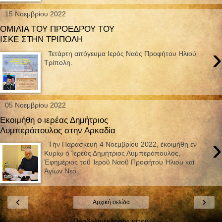
15 Νοεμβρίου 2022
ΟΜΙΛΙΑ ΤΟΥ ΠΡΟΕΔΡΟΥ ΤΟΥ
ΙΣΚΕ ΣΤΗΝ ΤΡΙΠΟΛΗ
›
Τετάρτη απόγευμα Ιερός Ναός Προφήτου Ηλιού
Τρίπολη.
05 Νοεμβρίου 2022
Εκοιμήθη ο ιερέας Δημήτριος
Λυμπερόπουλος στην Αρκαδία
›
Τήν Παρασκευή 4 Νοεμβρίου 2022, ἐκοιμήθῃ ἐν
Κυρίῳ ὁ Ἱερεύς Δημήτριος Λυμπερόπουλος,
Ἐφημέριος τοῦ Ἱεροῦ Ναοῦ Προφήτου Ἠλιού καί
Ἁγίων Νεο...
‹
›
Αρχική σελίδα
Προβολή έκδοσης ιστού