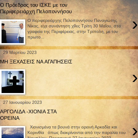
O Πρόεδρος του ΙΣΚΕ με τον
Περιφερειάρχη Πελοποννήσου
›
Ο περιφερειάρχης Πελοποννήσου Παναγιώτης
Νίκας, είχε συνάντηση χθες Τρίτη 30 Μαΐου, στα
γραφεία της Περιφέρειας, στην Τρίπολη, με τον
πρωτο...
29 Μαρτίου 2023
ΜΗ ΞΕΧΑΣΕΙΣ ΝΑ ΑΓΑΠΗΣΕΙΣ
›
27 Ιανουαρίου 2023
ΑΡΓΟΛΙΔΑ -ΧΙΟΝΙΑ ΣΤΑ
ΟΡΕΙΝΑ
›
Χιονισμένα τα βουνά στην ορεινή Αρκαδία και
Κορινθία όπως διακρίνονται από την παραλία του
Ναυπλίου, Παρασκευή 27 Ιανουαρίου 2023.