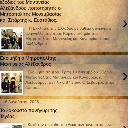
εξόδιος του Μαντινείας
Αλεξάνδρου ,τοποτηρητής ο
Μητροπολίτης Μονεμβασίας
›
και Σπάρτης κ. Ευστάθιος.
Η Εκκλησία της Ελλάδος με βαθειά συγκίνηση
αναγγέλλει την προς Κύριον εκδημία του
Μητροπολίτου Μαντινείας και Κυνουρίας κυρού
Αλεξάνδρου...
Εκοιμήθη ο Μητροπολίτης
Μαντινείας Αλέξανδρος
›
Εκοιμήθη σήμερα, Τρίτη 19 Δεκεμβρίου 2023 ο
Μητροπολίτης Μαντινείας και Κυνουρίας κ.
Αλέξανδρος, σε ηλικία 87 ετών. Ο Σεβασμιώτατος
άφησε...
16 Αυγούστου 2023
Το ξακουστό πανήγυρι της
Τεγέας
›
Κατά την περίοδο του Δεκαπενταύγουστου είναι