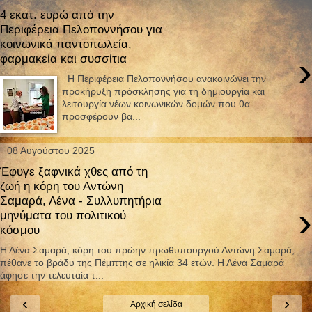
4 εκατ. ευρώ από την
Περιφέρεια Πελοποννήσου για
κοινωνικά παντοπωλεία,
›
φαρμακεία και συσσίτια
Η Περιφέρεια Πελοποννήσου ανακοινώνει την
προκήρυξη πρόσκλησης για τη δημιουργία και
λειτουργία νέων κοινωνικών δομών που θα
προσφέρουν βα...
08 Αυγούστου 2025
Έφυγε ξαφνικά χθες από τη
ζωή η κόρη του Αντώνη
Σαμαρά, Λένα - Συλλυπητήρια
›
μηνύματα του πολιτικού
κόσμου
Η Λένα Σαμαρά, κόρη του πρώην πρωθυπουργού Αντώνη Σαμαρά,
πέθανε το βράδυ της Πέμπτης σε ηλικία 34 ετών. Η Λένα Σαμαρά
άφησε την τελευταία τ...
‹
›
Αρχική σελίδα