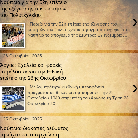
Ναύπλιο για την 52η επέτειο
της εξέγερσης των φοιτητών
›
του Πολυτεχνείου
Πορεία για την 52η επέτειο της εξέγερσης των
φοιτητών του Πολυτεχνείου, πραγματοποιήθηκε στο
Ναύπλιο το απόγευμα της Δευτέρας 17 Νοεμβρίου...
28 Οκτωβρίου 2025
Άργος: Σχολεία και φορείς
παρέλασαν για την Εθνική
επέτειο της 28ης Οκτωβρίου
›
Με λαμπρότητα κι εθνική υπερηφάνεια
πραγματοποιήθηκαν οι εορτασμοί για την 28
Οκτωβρίου 1940 στην πόλη του Άργους τη Τρίτη 28
Οκτωβρίου 20...
25 Οκτωβρίου 2025
Ναύπλιο: Διακοπές ρεύματος
τη νύχτα και υπερχείλιση