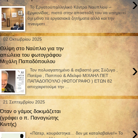
›
Το Εργατοϋπαλληλικό Κέντρο Ναυπλίου –
Ερμιονίδας, πιστό στην αποστολή του να υπηρετεί
όχι μόνο τα εργασιακά ζητήματα αλλά και την
πνευματι...
02 Οκτωβρίου 2025
Θλίψη στο Ναύπλιο για την
απώλεια του φωτογράφου
Μιχάλη Παπαδόπουλου
›
Τον πολυαγαπημένο & σεβαστό μας Σύζυγο ,
Πατέρα , Παππού & Αδελφό ΜΙΧΑΗΛ ΠΕΤ .
ΠΑΠΑΔΟΠΟΥΛΟ (ΦΩΤΟΓΡΑΦΟ ) ΕΤΩΝ 82
αποχαιρετούμε την ...
21 Σεπτεμβρίου 2025
Όταν ο γάμος δοκιμάζεται
(γράφει ο π. Παναγιώτης
Κιντής)
›
«Πάτερ, κουράστηκα… δεν με καταλαβαίνει!» Το