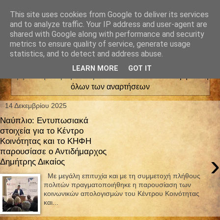
This site uses cookies from Google to deliver its services
and to analyze traffic. Your IP address and user-agent are
shared with Google along with performance and security
metrics to ensure quality of service, generate usage
statistics, and to detect and address abuse.
LEARN MORE
GOT IT
Εμφάνιση αναρτήσεων με ετικέτα
Κοινωνικά
.
Εμφάνιση
όλων των αναρτήσεων
14 Δεκεμβρίου 2025
Ναύπλιο: Εντυπωσιακά
στοιχεία για το Κέντρο
Κοινότητας και το ΚΗΦΗ
παρουσίασε ο Αντιδήμαρχος
›
Δημήτρης Δικαίος
Με μεγάλη επιτυχία και με τη συμμετοχή πλήθους
πολιτών πραγματοποιήθηκε η παρουσίαση των
κοινωνικών απολογισμών του Κέντρου Κοινότητας
και...