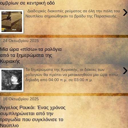
ομβρίων σε κεντρική οδό
›
Διαδοχικές διακοπές ρεύματος σε όλη την πόλη του
Ναυπλίου σημειώθηκαν το βράδυ της Παρασκευής.
24 Οκτωβρίου 2025
Μία ώρα «πίσω» τα ρολόγια
από τα ξημερώματα της
Κυριακής
›
Τα ξημερώματα της Κυριακής, οι δείκτες των
ρολογιών θα πρέπει να μετακινηθούν μία ώρα πίσω,
δηλαδή από 04:00 π.μ. σε 03:00 π.μ.
16 Οκτωβρίου 2025
Άγγελος Ρουκάι: Ένας χρόνος
συμπληρώνεται από την
τραγωδία που συγκλόνισε το
Ναύπλιο