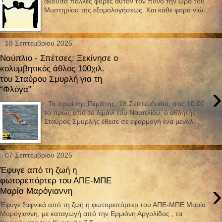
άκουσα πολλές φορές αυτόν τον πόνο την ώρα του
Μυστηρίου της εξομολογήσεως. Και κάθε φορά νιώ...
18 Σεπτεμβρίου 2025
Ναύπλιο - Σπέτσες: Ξεκίνησε ο
κολυμβητικός άθλος 100χιλ.
του Σταύρου Σμυρλή για τη
›
“Φλόγα”
Το πρωί της Πέμπτης, 18 Σεπτεμβρίου, στις 10:00
το πρωί, από το λιμάνι του Ναυπλίου, ο αθλητής
Σταύρος Σμυρλής έθεσε σε εφαρμογή ένα μεγάλ...
07 Σεπτεμβρίου 2025
Έφυγε από τη ζωή η
φωτορεπόρτερ του ΑΠΕ-ΜΠΕ
›
Μαρία Μαρόγιαννη
Έφυγε ξαφνικά από τη ζωή η φωτορεπόρτερ του ΑΠΕ-ΜΠΕ Μαρία
Μαρόγιαννη, με καταγωγή από την Ερμιόνη Αργολίδας , τα