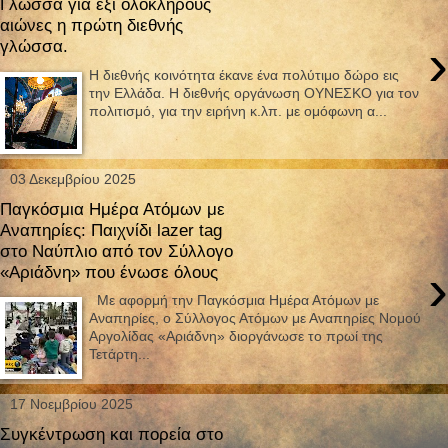
Γλώσσα για έξι ολόκληρους
αιώνες η πρώτη διεθνής
›
γλώσσα.
Η διεθνής κοινότητα έκανε ένα πολύτιμο δώρο εις
την Ελλάδα. Η διεθνής οργάνωση ΟΥΝΕΣΚΟ για τον
πολιτισμό, για την ειρήνη κ.λπ. με ομόφωνη α...
03 Δεκεμβρίου 2025
Παγκόσμια Ημέρα Ατόμων με
Αναπηρίες: Παιχνίδι lazer tag
στο Ναύπλιο από τον Σύλλογο
›
«Αριάδνη» που ένωσε όλους
Με αφορμή την Παγκόσμια Ημέρα Ατόμων με
Αναπηρίες, ο Σύλλογος Ατόμων με Αναπηρίες Νομού
Αργολίδας «Αριάδνη» διοργάνωσε το πρωί της
Τετάρτη...
17 Νοεμβρίου 2025
Συγκέντρωση και πορεία στο