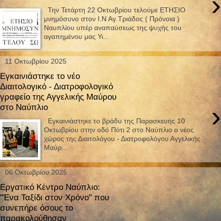
›
Την Τετάρτη 22 Οκτωβρίου τελούμε ΕΤΗΣΙΟ
μνημόσυνο στον Ι.Ν Αγ.Τριάδος ( Πρόνοια )
Ναυπλίου υπέρ αναπαύσεως της ψυχής του
αγαπημένου μας Υι...
11 Οκτωβρίου 2025
Εγκαινιάστηκε το νέο
Διαιτολογικό - Διατροφολογικό
γραφείο της Αγγελικής Μαύρου
›
στο Ναύπλιο
Εγκαινιάστηκε το βράδυ της Παρασκευής 10
Οκτωβρίου στην οδό Πότι 2 στο Ναύπλιο ο νέος
χώρος της Διαιτολόγου - Διατροφολόγου Αγγελικής
Μαύρ...
06 Οκτωβρίου 2025
Εργατικό Κέντρο Ναύπλιο:
"Ένα Ταξίδι στον Χρόνο" που
συνεπήρε όσους το
παρακολούθησαν