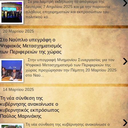
›
Σε μια λαμπρή εκδήλωση το απόγευμα της
Δευτέρας 7 Απριλίου 2025 και με την παρουσία
πλήθους επιχειρηματιών και εκπροσώπων του
πολιτικού κό...
20 Μαρτίου 2025
Στο Ναύπλιο υπεγράφη ο
Ψηφιακός Μετασχηματισμός
των Περιφερειών της χώρας
›
Στην υπογραφή Μνημονίου Συνεργασίας για τον
Ψηφιακό Μετασχηματισμό των Περιφερειών της
χώρας προχώρησαν την Πέμπτη 20 Μαρτίου 2025
στο Ναύ...
14 Μαρτίου 2025
Τη νέα σύνθεση της
κυβέρνησης ανακοίνωσε ο
κυβερνητικός εκπρόσωπος
›
Παύλος Μαρινάκης
Τη νέα σύνθεση της κυβέρνησης ανακοίνωσε ο