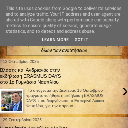
This site uses cookies from Google to deliver its services
and to analyze traffic. Your IP address and user-agent are
shared with Google along with performance and security
metrics to ensure quality of service, generate usage
statistics, and to detect and address abuse.
LEARN MORE
GOT IT
Εμφάνιση αναρτήσεων με ετικέτα
Πολιτικά
.
Εμφάνιση
όλων των αναρτήσεων
13 Οκτωβρίου 2025
Βλάσης και Ανδριανός στην
εκδήλωση ERASMUS DAYS
στο 1ο Γυμνάσιο Ναυπλίου
›
Το απόγευμα της Δευτέρας 13 Οκτωβρίου
πραγματοποιήθηκε η εκδήλωση ERASMUS
DAYS που διοργάνωσε το Εσπερινό Λύκειο
Ναυπλίου, για την παρουσ...
29 Σεπτεμβρίου 2025