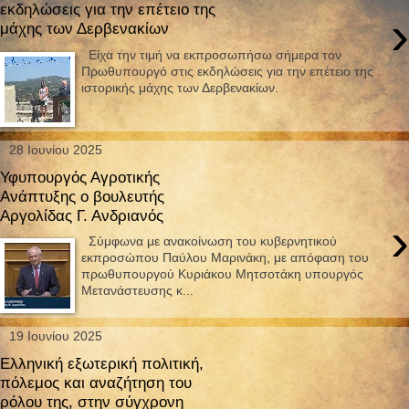
εκδηλώσεις για την επέτειο της
›
μάχης των Δερβενακίων
Είχα την τιμή να εκπροσωπήσω σήμερα τον
Πρωθυπουργό στις εκδηλώσεις για την επέτειο της
ιστορικής μάχης των Δερβενακίων.
28 Ιουνίου 2025
Υφυπουργός Αγροτικής
Ανάπτυξης ο βουλευτής
Αργολίδας Γ. Ανδριανός
›
Σύμφωνα με ανακοίνωση του κυβερνητικού
εκπροσώπου Παύλου Μαρινάκη, με απόφαση του
πρωθυπουργού Κυριάκου Μητσοτάκη υπουργός
Μετανάστευσης κ...
19 Ιουνίου 2025
Ελληνική εξωτερική πολιτική,
πόλεμος και αναζήτηση του
ρόλου της, στην σύγχρονη