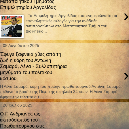
Μεταποιητικού Τμήματος
Επιμελητηρίου Αργολίδας
›
Το Επιμελητήριο Αργολίδας σας ενημερώνει ότι οι
επαναληπτικές εκλογές για την ανάδειξη
αντιπροσώπων στο Μεταποιητικό Τμήμα του
Διοικητικο...
08 Αυγούστου 2025
Έφυγε ξαφνικά χθες από τη
ζωή η κόρη του Αντώνη
Σαμαρά, Λένα - Συλλυπητήρια
›
μηνύματα του πολιτικού
κόσμου
Η Λένα Σαμαρά, κόρη του πρώην πρωθυπουργού Αντώνη Σαμαρά,
πέθανε το βράδυ της Πέμπτης σε ηλικία 34 ετών. Η Λένα Σαμαρά
άφησε την τελευταία τ...
26 Ιουλίου 2025
Ο Γ. Ανδριανός ως
εκπρόσωπος του
Πρωθυπουργού στις