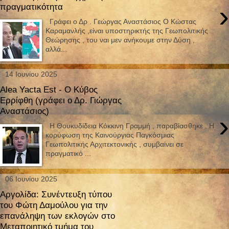
›
πραγματικότητα
Γράφει ο Δρ . Γεώργας Αναστάσιος Ο Κώστας
Καραμανλής ,είναι υποστηρικτής της Γεωπολιτικής
Θεώρησης , του ναι μεν ανήκουμε στην Δύση ,
αλλά...
14 Ιουνίου 2025
Alea Yacta Est - Ο Κύβος
Ερρίφθη (γράφει ο Δρ. Γιώργας
Αναστάσιος)
›
Η Θουκυδίδεια Κόκκινη Γραμμή , παραβίασθηκε . Η
κορύφωση της Καινούργιας Παγκόσμιας
Γεωπολιτικής Αρχιτεκτονικής , συμβαίνει σε
πραγματικό ...
06 Ιουνίου 2025
Αργολίδα: Συνέντευξη τύπου
του Φώτη Δαμούλου για την
επανάληψη των εκλογών στο
Μεταποιητικό τμήμα του