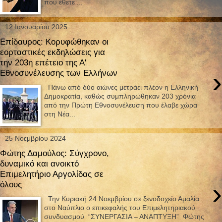
που έθετε ...
12 Ιανουαρίου 2025
Επίδαυρος: Κορυφώθηκαν οι
εορταστικές εκδηλώσεις για
την 203η επέτειο της Α'
›
Εθνοσυνέλευσης των Ελλήνων
Πάνω από δύο αιώνες μετράει πλέον η Ελληνική
Δημοκρατία, καθώς συμπληρώθηκαν 203 χρόνια
από την Πρώτη Εθνοσυνέλευση που έλαβε χώρα
στη Νέα...
25 Νοεμβρίου 2024
Φώτης Δαμούλος: Σύγχρονο,
δυναμικό και ανοικτό
Επιμελητήριο Αργολίδας σε
›
όλους
Την Κυριακή 24 Νοεμβρίου σε ξενοδοχείο Αμαλία
στο Ναύπλιο ο επικεφαλής του Επιμελητηριακού
συνδυασμού “ΣΥΝΕΡΓΑΣΙΑ – ΑΝΑΠΤΥΞΗ” Φώτης