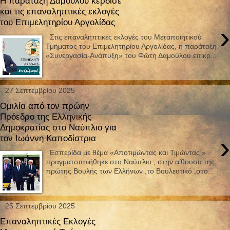
Η παράταξη Δαμούλου κέρδισε
και τις επαναληπτικές εκλογές
του Επιμελητηρίου Αργολίδας
›
Στις επαναληπτικές εκλογές του Μεταποιητικού
Τμήματος του Επιμελητηρίου Αργολίδας, η παράταξη
«Συνεργασία-Ανάπυξη» του Φώτη Δαμούλου επικρ...
27 Σεπτεμβρίου 2025
Ομιλία από τον πρώην
Πρόεδρο της Ελληνικής
Δημοκρατίας στο Ναύπλιο για
›
τον Ιωάννη Καποδίστρια
Εσπερίδα με θέμα «Αποτιμώντας και Τιμώντας »
πραγματοποιήθηκε στο Ναύπλιο , στην αίθουσα της
πρώτης Βουλής των Ελλήνων ,το Βουλευτικό ,στο...
25 Σεπτεμβρίου 2025
Επαναληπτικές Εκλογές