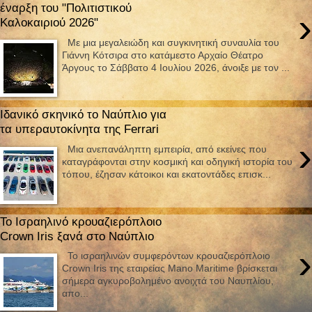
έναρξη του "Πολιτιστικού
›
Καλοκαιριού 2026"
Με μια μεγαλειώδη και συγκινητική συναυλία του
Γιάννη Κότσιρα στο κατάμεστο Αρχαίο Θέατρο
Άργους το Σάββατο 4 Ιουλίου 2026, άνοιξε με τον ...
Ιδανικό σκηνικό το Ναύπλιο για
τα υπεραυτοκίνητα της Ferrari
›
Μια ανεπανάληπτη εμπειρία, από εκείνες που
καταγράφονται στην κοσμική και οδηγική ιστορία του
τόπου, έζησαν κάτοικοι και εκατοντάδες επισκ...
Το Ισραηλινό κρουαζιερόπλοιο
Crown Iris ξανά στο Ναύπλιο
›
Το ισραηλινών συμφερόντων κρουαζιερόπλοιο
Crown Iris της εταιρείας Mano Maritime βρίσκεται
σήμερα αγκυροβολημένο ανοιχτά του Ναυπλίου,
απο...