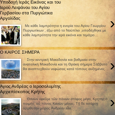
Υποδοχή Ιεράς Εικόνας και του
Ιερού Λειψάνου του Αγίου
Γερβασίου στα Πυργιώτικα
›
Αργολίδας
Με κάθε λαμπρότητα η ενορία του Αγίου Γεωργίου
Πυργιωτίκων , έξω από το Ναύπλιο ,υποδέχθηκε με
κάθε λαμπρότητα την ιερά εικόνα και τεμάχιο...
Ο ΚΑΙΡΟΣ ΣΗΜΕΡΑ
›
Στην κεντρική Μακεδονία και βαθμιαία στην
ανατολική Μακεδονία και τη Θράκη σήμερα Σάββατο
θα αναπτυχθούν νεφώσεις κατά τόπους αυξημένες...
Άγιος Ανδρέας ο Ιεροσολυμίτης
Αρχιεπίσκοπος Κρήτης
›
Θανὼν ἐφεῦρε τῶν πόνων στέφος μέγα, Κρήτης ὁ
ποιμήν, οὗ πόνος Κανὼν μέγας. Τῇ δὲ τετάρτῃ
ἀρχιθύτην μόρος Ἀνδρέαν εἷλε.