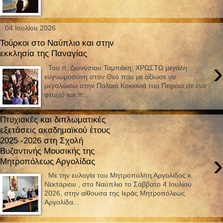
04 Ιουλίου 2026
Τούρκοι στο Ναύπλιο και στην
εκκλησία της Παναγίας
›
Του π. Διονύσιου Ταμπάκη: ΧΡΩΣΤΩ μεγάλη
ευγνωμοσύνη στον Θεό που με αξίωσε να
μεγαλώσω στην Παλαιά Κοκκινιά του Πειραιά,σε ένα
φτωχό και π...
Πτυχιακές και διπλωματικές
εξετάσεις ακαδημαϊκού έτους
2025 -2026 στη Σχολή
Βυζαντινής Μουσικής της
›
Μητροπόλεως Αργολίδας
Με την ευλογία του Μητροπολίτη Αργολίδος κ.
Νεκτάριου , στο Ναύπλιο το Σάββατο 4 Ιουλίου
2026, στην αίθουσα της Ιεράς Μητροπόλεως
Αργολίδα...