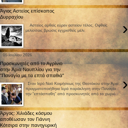
Άγιος Αστείος επίσκοπος
Δυρραχίου
›
Aστείος αρθείς εύρεν αστείον τέλος, Oφθείς
μελίσσαις βρώσις εγχρισθείς μέλι.
05 Ιουλίου 2026
Προσκυνητές από το Αγρίνιο
στην Άρια Ναυπλίου για την
"Παναγία με τα επτά σπαθιά"
›
Στον Ιερό Ναό Κοιμήσεως της Θεοτόκου στην Άρια,
πραγματοποιήθηκε Ιερά παράκληση στην Παναγία
την “επτάσπαθη” από προσκυνητές από το χωριό ...
Άργος: Χιλιάδες κόσμου
αποθέωσαν τον Γιάννη
Κότσιρα στην πανηγυρική