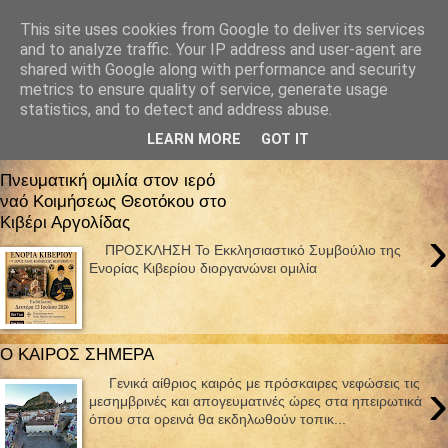
This site uses cookies from Google to deliver its services
and to analyze traffic. Your IP address and user-agent are
shared with Google along with performance and security
metrics to ensure quality of service, generate usage
statistics, and to detect and address abuse.
LEARN MORE
GOT IT
06 Ιουλίου 2026
Πνευματική ομιλία στον ιερό
ναό Κοιμήσεως Θεοτόκου στο
Κιβέρι Αργολίδας
›
ΠΡΟΣΚΛΗΣΗ Το Εκκλησιαστικό Συμβούλιο της
Ενορίας Κιβερίου διοργανώνει ομιλία
Ο ΚΑΙΡΟΣ ΣΗΜΕΡΑ
›
Γενικά αίθριος καιρός με πρόσκαιρες νεφώσεις τις
μεσημβρινές και απογευματινές ώρες στα ηπειρωτικά
όπου στα ορεινά θα εκδηλωθούν τοπικ...