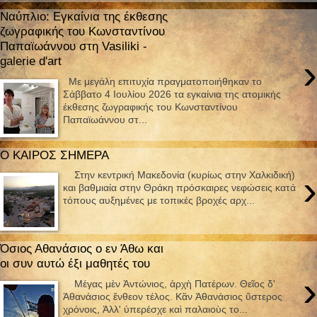
Ναύπλιο: Εγκαίνια της έκθεσης
ζωγραφικής του Κωνσταντίνου
Παπαϊωάννου στη Vasiliki -
›
galerie d'art
Με μεγάλη επιτυχία πραγματοποιήθηκαν το
Σάββατο 4 Ιουλίου 2026 τα εγκαίνια της ατομικής
έκθεσης ζωγραφικής του Κωνσταντίνου
Παπαϊωάννου στ...
Ο ΚΑΙΡΟΣ ΣΗΜΕΡΑ
›
Στην κεντρική Μακεδονία (κυρίως στην Χαλκιδική)
και βαθμιαία στην Θράκη πρόσκαιρες νεφώσεις κατά
τόπους αυξημένες με τοπικές βροχές αρχ...
Όσιος Αθανάσιος ο εν Άθω και
οι συν αυτώ έξι μαθητές του
›
Μέγας μὲν Ἀντώνιος, ἀρχὴ Πατέρων. Θεῖος δ'
Ἀθανάσιος ἔνθεον τέλος. Κἂν Ἀθανάσιος ὕστερος
χρόνοις, Ἀλλ' ὑπερέσχε καὶ παλαιοὺς το...