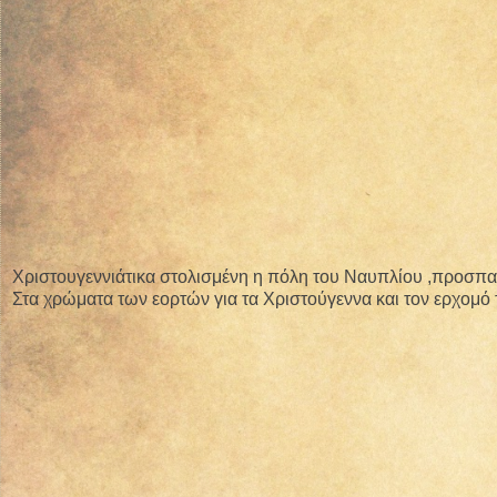
Χριστουγεννιάτικα στολισμένη η πόλη του Ναυπλίου ,προσπαθ
Στα χρώματα των εορτών για τα Χριστούγεννα και τον ερχομό 