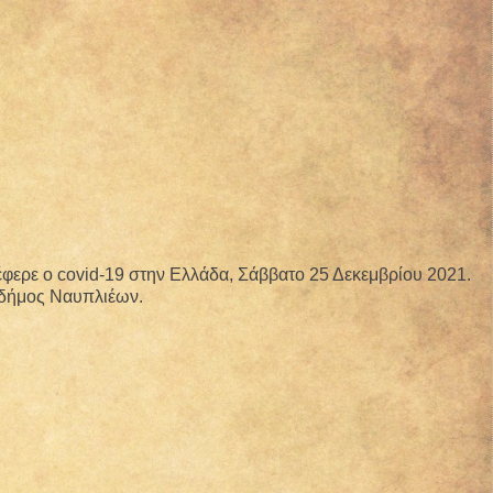
έφερε ο
covid
-19 στην Ελλάδα, Σάββατο 25 Δεκεμβρίου 2021.
ο δήμος Ναυπλιέων.