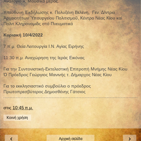
Ἀναλόγιο », Μουσικό μέρος.
Υπεύθυνη Ἐκδήλωσης κ. Πολυξένη Βελένη, Γεν. Δ/ντρια
Ἀρχαιοτήτων Ὑπουργείου Πολιτισμοῦ, Κέντρο Νέας Κίου καί
Πολιτ.Κληρονομιᾶς στό Πνευματικό
Κυριακή 10/4/2022
7 π.μ. Θεία Λειτουργία Ι.Ν. Αγίας Ειρήνης
11.30 π.μ. Αναχώρηση της Ιεράς Εικόνας
Για την Συντονιστική-Εκτελεστική Επιτροπή Μνήμης Νέας Κίου
Ὁ Πρόεδρος Γεώργιος Μανινής τ. Δήμαρχος Νέας Κίου
Για το εκκλησιαστικό συμβούλιο ο πρόεδρος
Πρωτοπρεσβύτερος Δημοσθένης Γάτσιος
στις
10:45 π.μ.
Κοινή χρήση
‹
›
Αρχική σελίδα