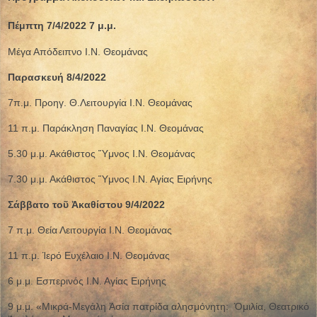
Πέμπτη 7/4/2022 7 μ.μ.
Μέγα Απόδειπνο Ι.Ν. Θεομάνας
Παρασκευή 8/4/2022
7π.μ. Προηγ. Θ.Λειτουργία Ι.Ν. Θεομάνας
11 π.μ. Παράκληση Παναγίας Ι.Ν. Θεομάνας
5.30 μ.μ. Ακάθιστος Ὕμνος Ι.Ν. Θεομάνας
7.30 μ.μ. Ακάθιστος Ὕμνος Ι.Ν. Αγίας Ειρήνης
Σάββατο τοῦ Ἀκαθίστου 9/4/2022
7 π.μ. Θεία Λειτουργία Ι.Ν. Θεομάνας
11 π.μ. Ἱερό Ευχέλαιο Ι.Ν. Θεομάνας
6 μ.μ. Εσπερινός Ι.Ν. Αγίας Ειρήνης
9 μ.μ. «Μικρά-Μεγάλη Ἀσία πατρίδα αλησμόνητη: Ὁμιλία, Θεατρικό