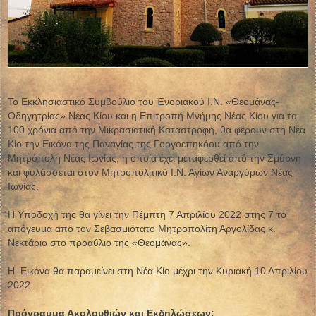
Το Εκκλησιαστικό Συμβούλιο του Ἐνοριακού Ι.Ν. «Θεομάνας-
Οδηγητρίας» Νέας Κίου και η Επιτροπή Μνήμης Νέας Κίου για τα
100 χρόνια από την Μικρασιατική Καταστροφή, θα φέρουν στη Νέα
Κίο την Εικόνα της Παναγίας της Γοργοεπηκόου από την
Μητρόπολη Νέας Ιωνίας, η οποία έχει μεταφερθεί από την Σμύρνη
και φυλάσσεται στον Μητροπολιτικό Ι.Ν. Αγίων Αναργύρων Νέας
Ιωνίας.
Η Υποδοχή της θα γίνει την Πέμπτη 7 Απριλίου 2022 στης 7 το
απόγευμα από τον Σεβασμιότατο Μητροπολίτη Αργολίδας κ.
Νεκτάριο στο προαύλιο της «Θεομάνας».
Η Εικόνα θα παραμείνει στη Νέα Κίο μέχρι την Κυριακή 10 Απριλίου
2022.
Πρόγραμμα Ακολουθιών και Εκδηλώσεων: