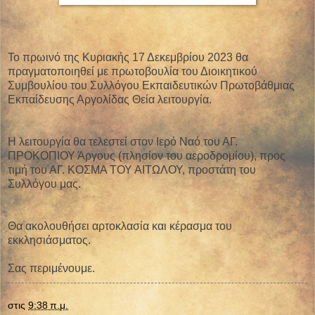
Το πρωινό της Κυριακής 17 Δεκεμβρίου 2023 θα
πραγματοποιηθεί με πρωτοβουλία του Διοικητικού
Συμβουλίου του Συλλόγου Εκπαιδευτικών Πρωτοβάθμιας
Εκπαίδευσης Αργολίδας Θεία λειτουργία.
Η λειτουργία θα τελεστεί στον Ιερό Ναό του ΑΓ.
ΠΡΟΚΟΠΙΟΥ Άργους (πλησίον του αεροδρομίου), προς
τιμή του ΑΓ. ΚΟΣΜΑ ΤΟΥ ΑΙΤΩΛΟΥ, προστάτη του
Συλλόγου μας.
Θα ακολουθήσει αρτοκλασία και κέρασμα του
εκκλησιάσματος.
Σας περιμένουμε.
στις
9:38 π.μ.