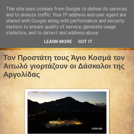
This site uses cookies from Google to deliver its services
and to analyze traffic. Your IP address and user-agent are
shared with Google along with performance and security
metrics to ensure quality of service, generate usage
statistics, and to detect and address abuse.
LEARN MORE
GOT IT
07 Δεκεμβρίου 2023
Τον Προστάτη τους Άγιο Κοσμά τον
Αιτωλό γιορτάζουν οι Δάσκαλοι της
Αργολίδας