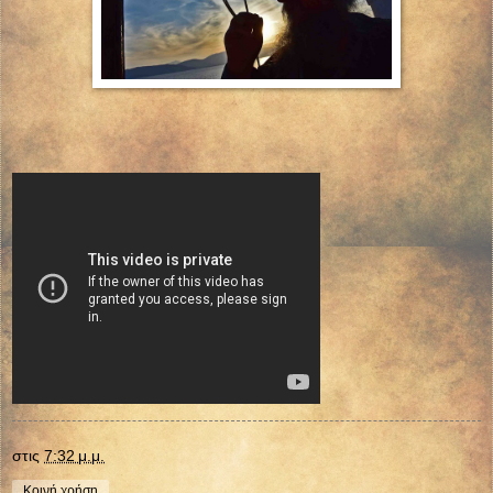
στις
7:32 μ.μ.
Κοινή χρήση