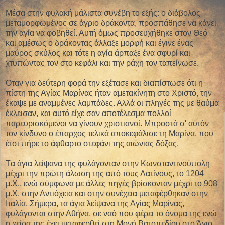
Μέσα στην φυλακή μάλιστα συνέβη το εξής: ο διάβολος
μεταμορφωμένος σε άγριο δράκοντα, προσπάθησε να κάνει
την αγία να φοβηθεί. Αυτή όμως προσευχήθηκε στον Θεό
και αμέσως ο δράκοντας άλλαξε μορφή και έγινε ένας
μαύρος σκύλος και τότε η αγία άρπαξε ένα σφυρί και
χτυπώντας τον στο κεφάλι και την ράχη τον ταπείνωσε.
Όταν για δεύτερη φορά την εξέτασε και διαπίστωσε ότι η
πίστη της Αγίας Μαρίνας ήταν αμετακίνητη στο Χριστό, την
έκαψε με αναμμένες λαμπάδες. Αλλά οι πληγές της με θαύμα
έκλεισαν, και αυτό είχε σαν αποτέλεσμα πολλοί
παρευρισκόμενοι να γίνουν χριστιανοί. Μπροστά σ' αύτόν
τον κίνδυνο ο έπαρχος τελικά αποκεφάλισε τη Μαρίνα, που
έτσι πήρε το άφθαρτο στεφάνι της αιώνιας δόξας.
Tα άγια λείψανα της φυλάγονταν στην Κωνσταντινούπολη
μέχρι την πρώτη άλωση της από τους Λατίνους, το 1204
μ.Χ., ενώ σύμφωνα με άλλες πηγές βρίσκονταν μέχρι το 908
μ.Χ. στην Αντιόχεια και στην συνέχεια μεταφέρθηκαν στην
Ιταλία. Σήμερα, τα άγια λείψανα της Αγίας Μαρίνας,
φυλάγονται στην Αθήνα, σε ναό που φέρει το όνομα της ενώ
η χείρα της έχει μεταφερθεί στη Μονή Βατοπεδίου στο Άγιο