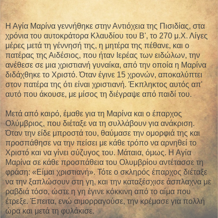
Η Αγία Μαρίνα γεννήθηκε στην Αντιόχεια της Πισιδίας, στα
χρόνια του αυτοκράτορα Κλαυδίου του Β', το 270 μ.Χ. Λίγες
μέρες μετά τη γέννησή της, η μητέρα της πέθανε, και ο
πατέρας της Αιδέσιος, που ήταν Ιερέας των ειδώλων, την
ανέθεσε σε μια χριστιανή γυναίκα, από την οποία η Μαρίνα
διδάχθηκε το Χριστό. Όταν έγινε 15 χρονών, αποκαλύπτει
στον πατέρα της ότι είναι χριστιανή. Έκπληκτος αυτός απ'
αυτό που άκουσε, με μίσος τη διέγραψε από παιδί του.
Μετά από καιρό, έμαθε για τη Μαρίνα και ο έπαρχος
Ολύμβριος, που διέταξε να τη συλλάβουν για ανάκριση.
Όταν την είδε μπροστά του, θαύμασε την ομορφιά της και
προσπάθησε να την πείσει με κάθε τρόπο να αρνηθεί το
Χριστό και να γίνει σύζυγος του. Μάταια, όμως. Η Αγία
Μαρίνα σε κάθε προσπάθεια του Ολυμβρίου αντέτασσε τη
φράση: «Είμαι χριστιανή». Τότε ο σκληρός έπαρχος διέταξε
να την ξαπλώσουν στη γη, και την καταξέσχισε άσπλαχνα με
ραβδιά τόσο, ώστε η γη έγινε κόκκινη από το αίμα που
έτρεξε. Έπειτα, ενώ αιμορραγούσε, την κρέμασε για πολλή
ώρα και μετά τη φυλάκισε.