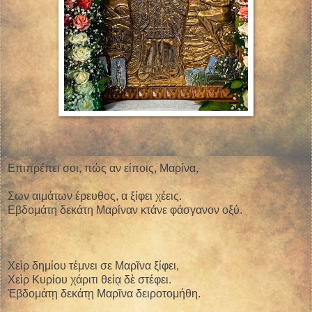
Eπιπρέπει σοι, πώς αν είποις, Mαρίνα,
Σων αιμάτων έρευθος, α ξίφει χέεις.
Εβδομάτη δεκάτη Mαρίναν κτάνε φάσγανον οξύ.
Χεὶρ δημίου τέμνει σε Μαρῖνα ξίφει,
Χεὶρ Κυρίου χάριτι θείᾳ δὲ στέφει.
Ἑβδομάτῃ δεκάτῃ Μαρῖνα δειροτομήθη.