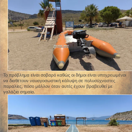
Το πρόβλημα είναι σοβαρό καθώς οι δήμοι είναι υποχρεωμένοι
να διαθέτουν ναυαγοσωστική κάλυψη σε πολυσύχναστες
παραλίες, πόσο μάλλον όταν αυτές έχουν βραβευθεί με
γαλάζια σημαία.