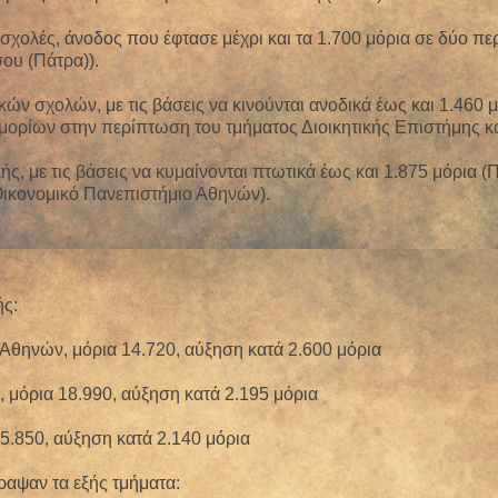
 σχολές, άνοδος που έφτασε μέχρι και τα 1.700 μόρια σε δύο 
υ (Πάτρα)).
ικών σχολών, με τις βάσεις να κινούνται ανοδικά έως και 1.46
 μορίων στην περίπτωση του τμήματος Διοικητικής Επιστήμης κ
κής, με τις βάσεις να κυμαίνονται πτωτικά έως και 1.875 μόρια
 Οικονομικό Πανεπιστήμιο Αθηνών).
ής:
θηνών, μόρια 14.720, αύξηση κατά 2.600 μόρια
μόρια 18.990, αύξηση κατά 2.195 μόρια
5.850, αύξηση κατά 2.140 μόρια
ραψαν τα εξής τμήματα: