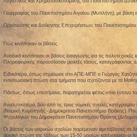
Λογιστικής και Χρηματοοικονομικής του Πανεπιστημίου Δυτικ
Γεωγραφίας του Πανεπιστημίου Αιγαίου (Μυτιλήνη), με βάση 
Οργάνωσης και Διοίκησης Επιχειρήσεων, του Πανεπιστημίου Δ
Πώς κινήθηκαν οι βάσεις
Ανοδικά κινήθηκαν οι βάσεις εισαγωγής για τις πολυτεχνικέ
Πληροφορικής παρουσίασαν μεικτές τάσεις, καταγράφοντας άλ
Ειδικότερα, όπως σημείωσε στο ΑΠΕ-ΜΠΕ ο Γιώργος Χατζητέγα
εντυπωσιακή πτώση στα τμήματα που σχετίζονται με τα Μαθημα
Πάντως, όπως επεσήμανε, παρατηρείται φέτος «πιο έντονο το
Αναλυτικότερα, δύο από τις τρεις νομικές σχολές κατέγραψα
(Νομική Κομοτηνής - Δημοκρίτειο Πανεπιστήμιο Θράκης). Πτώ
Ψυχολόγων του Δημοκρίτειο Πανεπιστημίου Θράκης (Διδυμότε
Οι βάσεις των ιατρικών σχολών παρέμειναν αμετάβλητες σε Α
οριακή πτώση της τάξεως των 15-50 μορίων κατέγραψαν οι Ια