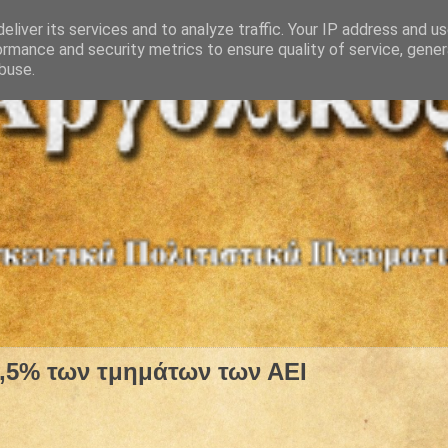
eliver its services and to analyze traffic. Your IP address and u
ormance and security metrics to ensure quality of service, gene
buse.
,5% των τμημάτων των ΑΕΙ