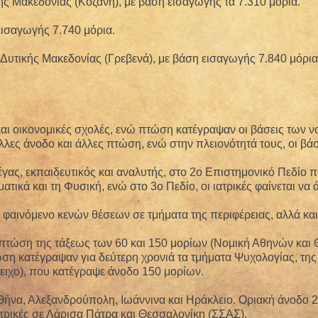
ής Μακεδονίας (Κοζάνη), με βάση εισαγωγής τα 7.310 μόρια.
εισαγωγής 7.740 μόρια.
υτικής Μακεδονίας (Γρεβενά), με βάση εισαγωγής 7.840 μόρια
ς και οικονομικές σχολές, ενώ πτώση κατέγραψαν οι βάσεις των
λες άνοδο και άλλες πτώση, ενώ στην πλειονότητά τους, οι βά
ς, εκπαιδευτικός και αναλυτής, στο 2ο Επιστημονικό Πεδίο πα
τικά και τη Φυσική, ενώ στο 3ο Πεδίο, οι ιατρικές φαίνεται ν
 φαινόμενο κενών θέσεων σε τμήματα της περιφέρειας, αλλά και
ν πτώση της τάξεως των 60 και 150 μορίων (Νομική Αθηνών και
ση κατέγραψαν για δεύτερη χρονιά τα τμήματα Ψυχολογίας, της
ιχο), που κατέγραψε άνοδο 150 μορίων.
θήνα, Αλεξανδρούπολη, Ιωάννινα και Ηράκλειο. Οριακή άνοδο 
τρικές σε Λάρισα Πάτρα και Θεσσαλονίκη (ΣΣΑΣ).