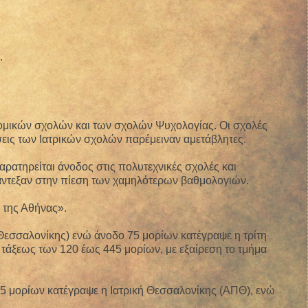
.
 νομικών σχολών και των σχολών Ψυχολογίας. Οι σχολές
σεις των Ιατρικών σχολών παρέμειναν αμετάβλητες.
ρατηρείται άνοδος στις πολυτεχνικές σχολές και
α άντεξαν στην πίεση των χαμηλότερων βαθμολογιών.
 της Αθήνας».
 Θεσσαλονίκης) ενώ άνοδο 75 μορίων κατέγραψε η τρίτη
 τάξεως των 120 έως 445 μορίων, με εξαίρεση το τμήμα
25 μορίων κατέγραψε η Ιατρική Θεσσαλονίκης (ΑΠΘ), ενώ