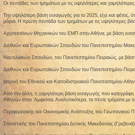
Οι πεντάδες των τμημάτων με τις υψηλότερες και χαμηλότερε
Την υψηλότερη βάση εισαγωγής για το 2025, είχε και φέτος, 
μόρια. Η πρώτη πεντάδα των τμημάτων με τις υψηλότερες βάσε
Αρχιτεκτόνων Μηχανικών του ΕΜΠ στην Αθήνα, με βάση εισαγ
Διεθνών και Ευρωπαϊκών Σπουδών του Πανεπιστημίου Μακεδο
Ναυτιλιακών Σπουδών, του Πανεπιστημίου Πειραιώς, με βάση
Διεθνών και Ευρωπαϊκών Σπουδών του Πανεπιστημίου Πειραι
Ιατρική του Εθνικού και Καποδιστριακού Πανεπιστημίου Αθην
Από την άλλη, η χαμηλότερη βάση εισαγωγής που κατεγράφη α
Αθηνών στην 'Αμφισσα. Αναλυτικότερα, τα πέντε τμήματα με τις
Περιφερειακής και Οικονομικής Ανάπτυξης του Γεωπονικού Π
Στατιστικής του Πανεπιστημίου Δυτικής Μακεδονίας (Γρεβενά)