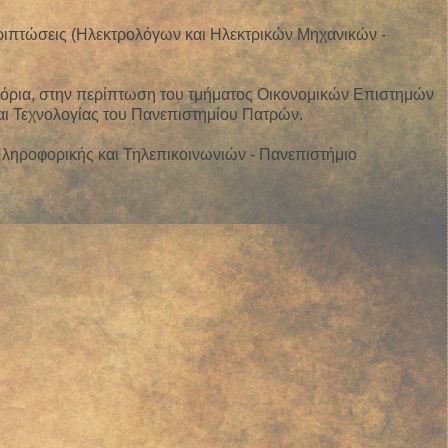
περιπτώσεις (Ηλεκτρολόγων και Ηλεκτρικών Μηχανικών -
0 μόρια, στην περίπτωση του τμήματος Οικονομικών Επιστημών
αι Τεχνολογίας του Πανεπιστημίου Πατρών.
 (Πληροφορικής και Τηλεπικοινωνιών - Πανεπιστήμιο