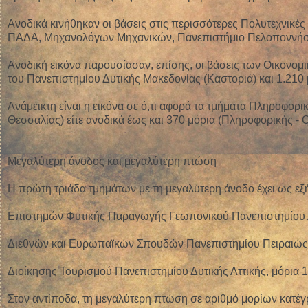
Ανοδικά κινήθηκαν οι βάσεις στις περισσότερες Πολυτεχνικές
ΠΑΔΑ, Μηχανολόγων Μηχανικών, Πανεπιστήμιο Πελοποννήσο
Ανοδική εικόνα παρουσίασαν, επίσης, οι βάσεις των Οικονομ
του Πανεπιστημίου Δυτικής Μακεδονίας (Καστοριά) και 1.210
Ανάμεικτη είναι η εικόνα σε ό,τι αφορά τα τμήματα Πληροφορι
Θεσσαλίας) είτε ανοδικά έως και 370 μόρια (Πληροφορικής -
Μεγαλύτερη άνοδος και μεγαλύτερη πτώση
Η πρώτη τριάδα τμημάτων με τη μεγαλύτερη άνοδο έχει ως εξ
Επιστημών Φυτικής Παραγωγής Γεωπονικού Πανεπιστημίου Α
Διεθνών και Ευρωπαϊκών Σπουδών Πανεπιστημίου Πειραιώς, 
Διοίκησης Τουρισμού Πανεπιστημίου Δυτικής Αττικής, μόρια 1
Στον αντίποδα, τη μεγαλύτερη πτώση σε αριθμό μορίων κατέγ