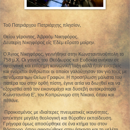
Τοῦ Πατριάρχου Πατριάρχης πλησίον,
Θείου γέροντος, Ἀβραὰμ Νικηφόρος.
Δευτερίῃ Νικηφόρος εἰς Ἐδὲμ εὕρατο μοίρην.
Ο Άγιος Νικηφόρος, γεννήθηκε στην Κωνσταντινούπολη το
758 μ.Χ. Οι γονείς του Θεόδωρος και Ευδοκία ανήκαν σε
αρχοντική και επίσημη κοινωνική τάξη αλλά ήταν ευσεβείς
και ενάρετοι άνθρωποι οι οποίοι γαλούχησαν τον γιο τους με
τα νάματα των Θείων Γραφών. Η προσήλωση μάλιστα του
πατέρα του στην ορθή πίστη, έγινε αιτία να διωχθεί και να
εξορισθεί από τον εικονομάχο και δυσεβή αυτοκράτορα
Κωνσταντίνο Ε', τον Κοπρώνυμο στη Νίκαια, όπου και
πέθανε.
Προικισμένος με ιδιαίτερες πνευματικές ικανότητες,
απέκτησε μεγάλη θεολογική και θύραθεν εκπαίδευση.
Γρήγορα όμως αποσύρθηκε σε ένα κτήμα του στον
Βόσπορο, όπου αφοσιώθηκε στην άσκηση και τη μελέτη