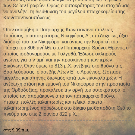
των Θείων Γραφών. Όμως ο αυτοκράτορας τον υποχρέωσε
να αναλάβει τη διεύθυνση του μεγάλου πτωχοκομείου της
Κωνσταντινουπόλεως.
Όταν εκοιμήθη ο Πατριάρχης Κωνσταντινουπόλεως
Ταράσιος, ο αυτοκράτορας Νικηφόρος Α', υπέδειξε ως άξιο
διάδοχό του τον Νικηφόρο. και όντως την Κυριακή του
Πάσχα του 806 ανήλθε στον Πατριαρχικό Θρόνο. Θρόνος ο
οποίος ισοδυναμούσε με Γολγοθά. Έδωσε σκληρούς
αγώνες για την τιμή και την προσκύνηση των ιερών
Εικόνων. Όταν όμως το 813 μ.Χ. ανέβηκε στο θρόνο της
Βασιλεύουσας, ο ασεβής Λέων Ε', ο Αρμένιος, ξέσπασε
μεγάλος και απηνής διωγμός κατά των εικονολατρών. Η
αγέρωχη στάση και εμμονή του Νικηφόρου στην προστασία
της Ορθοδοξίας, προκάλεσε την οργή του αυτοκράτορα, ο
οποίος τον απομάκρυνε από τον πατριαρχικό θρόνο.
Υπέστη πολλές ταλαιπωρίες και τελικά, αρκετά
ταλαιπωρημένος παρέδωσε στο δίκαιο μισθαποδότη Θεό το
πνεύμα του στις 2 Ιουνίου 822 μ.Χ.
στις
9:39 π.μ.