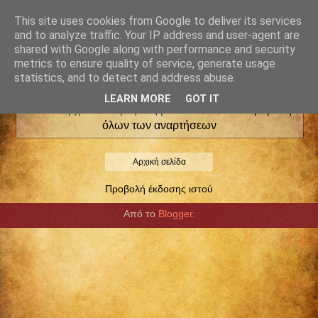
This site uses cookies from Google to deliver its services
and to analyze traffic. Your IP address and user-agent are
shared with Google along with performance and security
metrics to ensure quality of service, generate usage
statistics, and to detect and address abuse.
LEARN MORE
GOT IT
Δεν υπάρχουν αναρτήσεις με ετικέτα
ΕΦΕ
.
Προβολή
όλων των αναρτήσεων
Αρχική σελίδα
Προβολή έκδοσης ιστού
Από το
Blogger
.