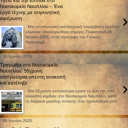
Υγεία και την Ελπίδα στο
Νοσοκομείο Ναυπλίου – Ένα
έργο τέχνης με συγκινητική
›
αφιέρωση
Μια εντυπωσιακή καλλιτεχνική παρέμβαση μεγάλης
κλίμακας ολοκληρώθηκε σήμερα, Παρασκευή 26
Ιουνίου 2026, στην πρόσοψη του Γενικού
Νοσοκομεί...
15 Ιουνίου 2026
Τραγωδία στο Νοσοκομείο
Ναυπλίου: 55χρονη
νοσηλεύτρια υπέστη ανακοπή
›
και κατέληξε
Μια 55χρονη νοσηλεύτρια έχασε τη ζωή της από
ανακοπή καρδιάς στο Νοσοκομείο Ναυπλίου, κατά
τη διάρκεια μεγάλης έντασης που προκλήθηκε από
...
06 Ιουνίου 2026