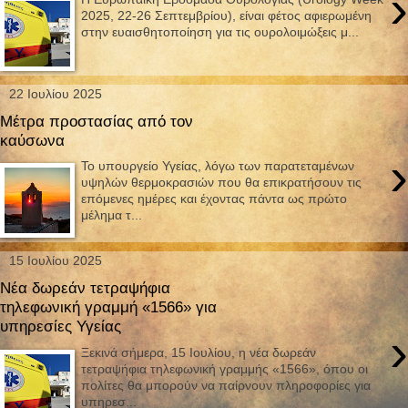
›
2025, 22-26 Σεπτεμβρίου), είναι φέτος αφιερωμένη
στην ευαισθητοποίηση για τις ουρολοιμώξεις μ...
22 Ιουλίου 2025
Μέτρα προστασίας από τον
καύσωνα
›
Το υπουργείο Υγείας, λόγω των παρατεταμένων
υψηλών θερμοκρασιών που θα επικρατήσουν τις
επόμενες ημέρες και έχοντας πάντα ως πρώτο
μέλημα τ...
15 Ιουλίου 2025
Νέα δωρεάν τετραψήφια
τηλεφωνική γραμμή «1566» για
υπηρεσίες Υγείας
›
Ξεκινά σήμερα, 15 Ιουλίου, η νέα δωρεάν
τετραψήφια τηλεφωνική γραμμής «1566», όπου οι
πολίτες θα μπορούν να παίρνουν πληροφορίες για
υπηρεσ...