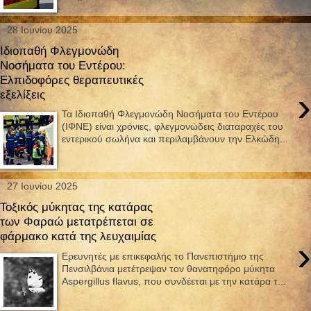
28 Ιουνίου 2025
Ιδιοπαθή Φλεγμονώδη
Νοσήματα του Εντέρου:
Ελπιδοφόρες θεραπευτικές
›
εξελίξεις
Τα Ιδιοπαθή Φλεγμονώδη Νοσήματα του Εντέρου
(ΙΦΝΕ) είναι χρόνιες, φλεγμονώδεις διαταραχές του
εντερικού σωλήνα και περιλαμβάνουν την Ελκώδη...
27 Ιουνίου 2025
Τοξικός μύκητας της κατάρας
των Φαραώ μετατρέπεται σε
φάρμακο κατά της λευχαιμίας
›
Ερευνητές με επικεφαλής το Πανεπιστήμιο της
Πενσιλβάνια μετέτρεψαν τον θανατηφόρο μύκητα
Aspergillus flavus, που συνδέεται με την κατάρα τ...