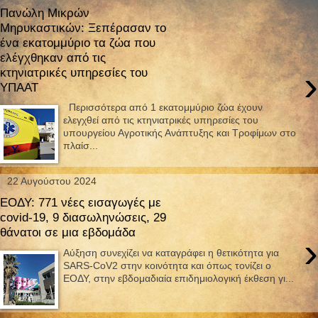
Πανώλη Μικρών
Μηρυκαστικών: Ξεπέρασαν το
ένα εκατομμύριο τα ζώα που
ελέγχθηκαν από τις
›
κτηνιατρικές υπηρεσίες του
ΥΠΑΑΤ
Περισσότερα από 1 εκατομμύριο ζώα έχουν
ελεγχθεί από τις κτηνιατρικές υπηρεσίες του
υπουργείου Αγροτικής Ανάπτυξης και Τροφίμων στο
πλαίσ...
22 Αυγούστου 2024
ΕΟΔΥ: 771 νέες εισαγωγές με
covid-19, 9 διασωληνώσεις, 29
θάνατοι σε μια εβδομάδα
›
Αύξηση συνεχίζει να καταγράφει η θετικότητα για
SARS-CoV2 στην κοινότητα και όπως τονίζει ο
ΕΟΔΥ, στην εβδομαδιαία επιδημιολογική έκθεση γι...