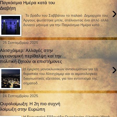
Παγκόσμια Ημέρα κατά του
›
Διαβήτη
Το βράδυ του Σαββάτου το παλαιό Δημαρχείο του
Άργους φωτίστηκε μπλε, στέλνοντας ένα απλό αλλά
δυνατό μήνυμα για την Παγκόσμια Ημέρα κατά ...
25 Σεπτεμβρίου 2025
Αλτσχάιμερ: Αλλαγές στην
υγειονομική περίθαλψη και την
πολιτική ζητούν οι επιστήμονες
›
Η έγκριση μονοκλωνικών αντισωμάτων για τη
θεραπεία του Αλτσχάιμερ και οι αιματολογικές
διαγνωστικές εξετάσεις για τον εντοπισμό της
σηματοδ...
24 Σεπτεμβρίου 2025
Ουρολοίμωξη: Η 2η πιο συχνή
λοίμωξη στην Ευρώπη
Η Ευρωπαϊκή Εβδομάδα Ουρολογίας (Urology Week