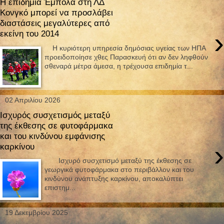
Η επιδημία Έμπολα στη ΛΔ
Κονγκό μπορεί να προσλάβει
διαστάσεις μεγαλύτερες από
›
εκείνη του 2014
Η κυριότερη υπηρεσία δημόσιας υγείας των ΗΠΑ
προειδοποίησε χθες Παρασκευή ότι αν δεν ληφθούν
σθεναρά μέτρα άμεσα, η τρέχουσα επιδημία τ...
02 Απριλίου 2026
Ισχυρός συσχετισμός μεταξύ
της έκθεσης σε φυτοφάρμακα
και του κινδύνου εμφάνισης
›
καρκίνου
Ισχυρό συσχετισμό μεταξύ της έκθεσης σε
γεωργικά φυτοφάρμακα στο περιβάλλον και του
κινδύνου ανάπτυξης καρκίνου, αποκαλύπτει
επιστημ...
19 Δεκεμβρίου 2025