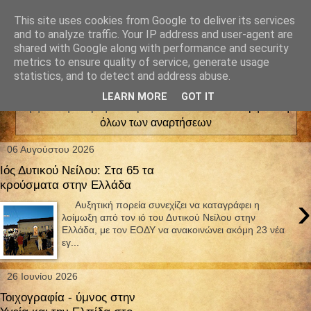
This site uses cookies from Google to deliver its services
and to analyze traffic. Your IP address and user-agent are
shared with Google along with performance and security
metrics to ensure quality of service, generate usage
statistics, and to detect and address abuse.
LEARN MORE
GOT IT
Εμφάνιση αναρτήσεων με ετικέτα
ΙΑΤΡΙΚΑ
.
Εμφάνιση
όλων των αναρτήσεων
06 Αυγούστου 2026
Ιός Δυτικού Νείλου: Στα 65 τα
κρούσματα στην Ελλάδα
›
Αυξητική πορεία συνεχίζει να καταγράφει η
λοίμωξη από τον ιό του Δυτικού Νείλου στην
Ελλάδα, με τον ΕΟΔΥ να ανακοινώνει ακόμη 23 νέα
εγ...
26 Ιουνίου 2026
Τοιχογραφία - ύμνος στην