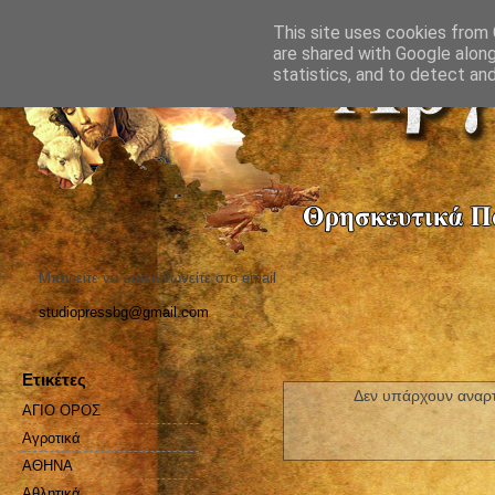
This site uses cookies from G
are shared with Google along
statistics, and to detect an
Μπορείτε να επικοινωνείτε στο email
studiopressbg@gmail.com
Ετικέτες
Δεν υπάρχουν αναρτ
ΑΓΙΟ ΟΡΟΣ
Αγροτικά
ΑΘΗΝΑ
Αθλητικά