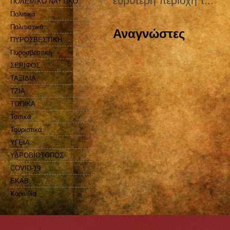
ευρύτερη περιοχή τ...
ΠΟΛΕΜΙΚΟ ΝΑΥΤΙΚΟ
Πολιτικά
Πολιτιστικά
Αναγνώστες
ΠΥΡΟΣΒΕΣΤΙΚΗ
Πυροσβεστική
ΣΕΡΙΦΟΣ
ΤΑΞΙΔΙΑ
ΤΖΙΑ
ΤΟΠΙΚΑ
Τοπικά
Τουριστικά
ΥΓΕΙΑ
ΥΔΡΟΒΙΟΤΟΠΟΣ
COVID-19
EKAB
Kορινθία