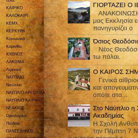
ΙΣΚΕ
ΓΙΟΡΤΑΖΕΙ Ο 
ΚΑΙΡΙΚΟ
ΑΝΑΚΟΙΝΩΣΗ Γί
ΚΑΛΟΚΑΙΡΙ
μας Εκκλησία ε
ΚΕΜΧ
πανηγυρίζει ο
ΚΕΡΚΥΡΑ
Κοινωνικά
Όσιος Θεοδόσιο
Κορινθία
Nέος Θεοδόσιο
ΚΥΘΝΟΣ
τω πάλαι.
ΛΑΚΩΝΙΑ
Λιμενικό
Ο ΚΑΙΡΟΣ ΣΗ
ΝΑΥΠΛΙΟ
Γενικά αίθριος
Ναύπλιο
και απογευματιν
ΝΑΥΠΛΙΟ ΑΡΓΟΛΙΔΑ
οπότε στα...
ΝΑΥΠΛΙΟ ΚΑΙΡΙΚΟ
Στο Ναύπλιο η
ΝΕΑΚΙΟΣ
Ακαδημίας
Οικολογικά
Η Σχολή Ανθυπ
Παιδεία
την Πέμπτη 7 Ν
ΠΑΝΣΕΛΗΝΟΣ