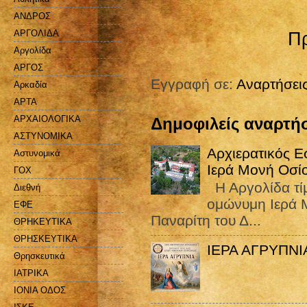
ΑΝΔΡΟΣ
ΑΡΓΟΛΙΔΑ
Πρ
Αργολίδα
ΑΡΓΟΣ
Εγγραφή σε:
Αναρτήσει
Αρκαδία
ΑΡΤΑ
ΑΡΧΑΙΟΛΟΓΙΚΑ
Δημοφιλείς αναρτήσ
ΑΣΤΥΝΟΜΙΚΑ
Αρχιερατικός Ε
Αστυνομικά
Ιερά Μονή Οσί
ΓΟΧ
Η Αργολίδα τίμ
Διεθνή
ομώνυμη Ιερά Μ
ΕΦΕ
Παναρίτη του Δ...
ΘΡΗΚΕΥΤΙΚΑ
ΘΡΗΣΚΕΥΤΙΚΑ
ΙΕΡΑ ΑΓΡΥΠΝ
Θρησκευτικά
ΙΑΤΡΙΚΑ
ΙΟΝΙΑ ΟΔΟΣ