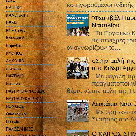
ΙΣΚΕ
κατηγορούμενοι ινδικής.
ΚΑΙΡΙΚΟ
ΚΑΛΟΚΑΙΡΙ
"Φεστιβάλ Παρ
ΚΕΜΧ
Ναυπλίου
ΚΕΡΚΥΡΑ
Το Εργατικό Κ
Κοινωνικά
τις πενιχρές το
Κορινθία
αναγνωρίζουν το...
ΚΥΘΝΟΣ
«Στην αυλή της
ΛΑΚΩΝΙΑ
στο Κιβέρι Αργ
Λιμενικό
Με μεγάλη προ
ΝΑΥΠΛΙΟ
πραγματοποιήθ
Ναύπλιο
θέμα: «Στην αυλή της Π.
ΝΑΥΠΛΙΟ ΑΡΓΟΛΙΔΑ
ΝΑΥΠΛΙΟ ΚΑΙΡΙΚΟ
Λευκάκια Ναυπ
ΝΕΑΚΙΟΣ
Με θρησκευτικ
Οικολογικά
Σωτήρος στα Λ
Παιδεία
ΠΑΝΣΕΛΗΝΟΣ
Ο ΚΑΙΡΟΣ ΣΗ