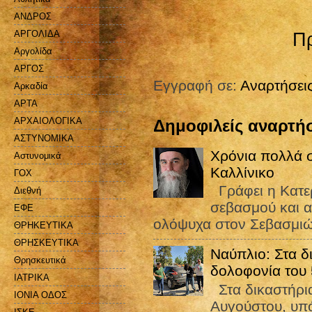
ΑΝΔΡΟΣ
ΑΡΓΟΛΙΔΑ
Πρ
Αργολίδα
ΑΡΓΟΣ
Εγγραφή σε:
Αναρτήσει
Αρκαδία
ΑΡΤΑ
ΑΡΧΑΙΟΛΟΓΙΚΑ
Δημοφιλείς αναρτήσ
ΑΣΤΥΝΟΜΙΚΑ
Χρόνια πολλά σ
Αστυνομικά
Καλλίνικο
ΓΟΧ
Γράφει η Κατε
Διεθνή
σεβασμού και α
ΕΦΕ
ολόψυχα στον Σεβασμιώ
ΘΡΗΚΕΥΤΙΚΑ
ΘΡΗΣΚΕΥΤΙΚΑ
Ναύπλιο: Στα δ
Θρησκευτικά
δολοφονία του
ΙΑΤΡΙΚΑ
Στα δικαστήρια
ΙΟΝΙΑ ΟΔΟΣ
Αυγούστου, υπό