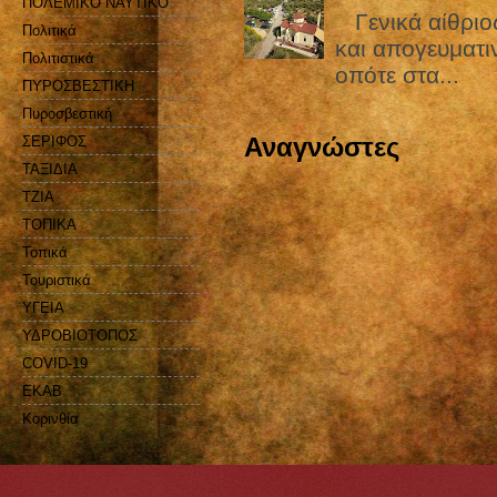
ΠΟΛΕΜΙΚΟ ΝΑΥΤΙΚΟ
Γενικά αίθριος
Πολιτικά
και απογευματιν
Πολιτιστικά
οπότε στα...
ΠΥΡΟΣΒΕΣΤΙΚΗ
Πυροσβεστική
Αναγνώστες
ΣΕΡΙΦΟΣ
ΤΑΞΙΔΙΑ
ΤΖΙΑ
ΤΟΠΙΚΑ
Τοπικά
Τουριστικά
ΥΓΕΙΑ
ΥΔΡΟΒΙΟΤΟΠΟΣ
COVID-19
EKAB
Kορινθία