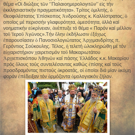
θέμα «Ο
ἱ
διώξεις τ
ῶ
ν ‘’Παλαιοημερολογιτ
ῶ
ν’’ ε
ἰ
ς τήν
ἐ
κκλησιαστικήν πραγματικότητα». Τρίτος
ὁ
μιλιτ
ῆ
ς,
ὁ
Θεοφιλέστατος
Ἐ
πίσκοπος
Ἀ
νδρούσης κ. Καλλίστρατος,
ὁ
οπο
ῖ
ος μέ περισσήν γλαφυρότητα,
ἀ
μεσότητα,
ἀ
λλά καί
νοηματικήν ε
ὐ
κρίνειαν,
ἀ
νέπτυξε τό θέμα « Παρόν καί μέλλον
το
ῦ
Ἱ
ερο
ῦ
Ἀ
γ
ῶ
νος».Τήν
ὅ
λην
ἐ
κδήλωσιν
ἐ
ξόχως
ἐ
παρουσίασεν
ὁ
Πανοσιολογιώτατος
Ἀ
ρχιμανδρίτης π.
Γερόντιος Σούκουλης. Τέλος,
ἡ
τελετή
ὡ
λοκληρώθη μέ τόν
ε
ὐ
χαριστήριον χαιρετισμόν το
ῦ
Μακαριωτάτου
Ἀ
ρχιεπισκόπου
Ἀ
θην
ῶ
ν καί πάσης
Ἑ
λλάδος κ.κ. Μακαρίου
πρός
ὅ
λους τούς συντελέσαντας καθώς
ἐ
πίσης καί τούς
προσδραμόντας πιστούς
ἀ
κροατάς, ο
ἱ
ὁ
πο
ῖ
οι διά μίαν
ἀ
κόμη
φοράν
ἐ
πέδειξαν τόν
ἁ
ρμόζοντα
ὁ
μολογιακόν ζ
ῆ
λον.