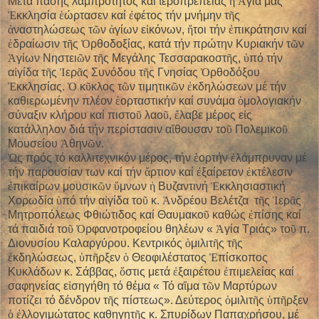
Μετά πάσης λαμπρότητος καί
ἱ
εροπρεπείας
ἡ
Ἁ
γία μας
Ἐ
κκλησία
ἑ
ώρτασεν καί
ἐ
φέτος τήν μνήμην τ
ῆ
ς
ἀ
ναστηλώσεως τ
ῶ
ν
ἁ
γίων ε
ἰ
κόνων,
ἤ
τοι τήν
ἐ
πικράτησιν καί
ἑ
δραίωσιν τ
ῆ
ς
Ὀ
ρθοδοξίας, κατά τήν πρώτην Κυριακήν τ
ῶ
ν
Ἁ
γίων Νηστει
ῶ
ν τ
ῆ
ς Μεγάλης Τεσσαρακοστ
ῆ
ς,
ὑ
πό τήν
α
ἰ
γίδα τ
ῆ
ς
Ἱ
ερ
ᾶ
ς Συνόδου τ
ῆ
ς Γνησίας
Ὀ
ρθοδόξου
Ἐ
κκλησίας.
Ὁ
κ
ῦ
κλος τ
ῶ
ν τιμητικ
ῶ
ν
ἐ
κδηλώσεων μέ τήν
καθιερωμένην πλέον
ἑ
ορταστικήν καί συνάμα
ὁ
μολογιακήν
σύναξιν κλήρου καί πιστο
ῦ
λαο
ῦ
,
ἔ
λαβε μέρος ε
ἰ
ς
κατάλληλον διά τήν περίστασιν α
ἴ
θουσαν το
ῦ
Πολεμικο
ῦ
Μουσείου
Ἀ
θην
ῶ
ν.
Ὡ
ς πρός τό καλλιτεχνικόν μέρος, τήν
ἑ
ορτήν
ἐ
λάμπρυναν μέ
τήν παρουσίαν των καί τήν
ἄ
ρτιον καί
ἐ
ξαίρετον
ἐ
κτέλεσιν
ἐ
πικαίρων μουσικ
ῶ
ν
ὕ
μνων
ἡ
Βυζαντινή
Ἐ
κκλησιαστική
Χορωδία
ὑ
πό τήν α
ἰ
γίδα το
ῦ
κ.
Ἀ
νδρέου Βελέτζα τ
ῆ
ς
Ἱ
ερ
ᾶ
ς
Μητροπόλεως Φθιώτιδος καί Θαυμακο
ῦ
καθώς
ἐ
πίσης καί
τά παιδιά το
ῦ
Ὀ
ρφανοτροφείου θηλέων «
Ἁ
γία Τριάς» το
ῦ
π.
Διονυσίου Καλαργύρου. Κεντρικός
ὁ
μιλιτ
ῆ
ς τ
ῆ
ς
ἐ
κδηλώσεως,
ὑ
π
ῆ
ρξεν
ὁ
Θεοφιλέστατος
Ἐ
πίσκοπος
Κυκλάδων κ. Σάββας,
ὅ
στις μετά
ἐ
ξαιρέτου
ἐ
πιμελείας καί
σαφηνείας ε
ἰ
σηγήθη τό θέμα « Τό α
ἵ
μα τ
ῶ
ν Μαρτύρων
ποτίζει τό δένδρον τ
ῆ
ς πίστεως». Δεύτερος
ὁ
μιλιτ
ῆ
ς
ὑ
π
ῆ
ρξεν
ὁ
ἐ
λλογιμώτατος καθηγητ
ῆ
ς κ. Σπυρίδων Παπαχρήσου, μέ