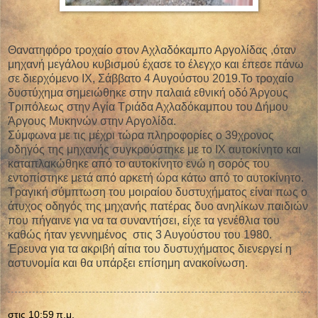
Θανατηφόρο τροχαίο στον Αχλαδόκαμπο Αργολίδας
,όταν
μηχανή μεγάλου κυβισμού έχασε το έλεγχο και έπεσε πάνω
σε διερχόμενο ΙΧ, Σάββατο 4 Αυγούστου 2019.Το τροχαίο
δυστύχημα σημειώθηκε στην παλαιά εθνική οδό Άργους
Τριπόλεως στην Αγία Τριάδα Αχλαδόκαμπου του Δήμου
Άργους Μυκηνών στην Αργολίδα.
Σύμφωνα με τις μέχρι τώρα πληροφορίες ο 39χρονος
οδηγός της μηχανής συγκρούστηκε με το ΙΧ αυτοκίνητο και
καταπλακώθηκε από το αυτοκίνητο ενώ η σορός του
εντοπίστηκε μετά από αρκετή ώρα κάτω από το αυτοκίνητο.
Τραγική σύμπτωση του μοιραίου δυστυχήματος είναι πως ο
άτυχος οδηγός της μηχανής πατέρας δυο ανηλίκων παιδιών
που πήγαινε για να τα συναντήσει, είχε τα γενέθλια του
καθώς ήταν γεννημένος στις 3 Αυγούστου του 1980.
Έρευνα για τα ακριβή αίτια του δυστυχήματος διενεργεί η
αστυνομία και θα υπάρξει επίσημη ανακοίνωση.
στις
10:59 π.μ.