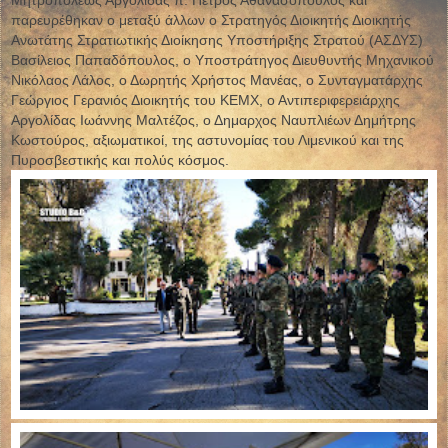
Μητροπόλεως Αργολίδας π. Πέτρος Αθανασόπουλος και
παρευρέθηκαν ο μεταξύ άλλων ο Στρατηγός Διοικητής Διοικητής
Ανωτάτης Στρατιωτικής Διοίκησης Υποστήριξης Στρατού (ΑΣΔΥΣ)
Βασίλειος Παπαδόπουλος, ο Υποστράτηγος Διευθυντής Μηχανικού
Νικόλαος Λάλος, ο Δωρητής Χρήστος Μανέας, ο Συνταγματάρχης
Γεώργιος Γερανιός Διοικητής του ΚΕΜΧ, ο Αντιπεριφερειάρχης
Αργολίδας Ιωάννης Μαλτέζος, ο Δημαρχος Ναυπλιέων Δημήτρης
Κωστούρος, αξιωματικοί, της αστυνομίας του Λιμενικού και της
Πυροσβεστικής και πολύς κόσμος.