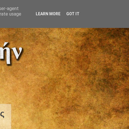
user-agent
erate usage
LEARN MORE
GOT IT
ις