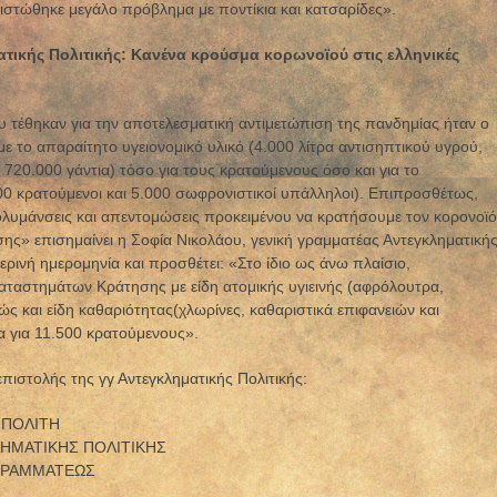
ιστώθηκε μεγάλο πρόβλημα με ποντίκια και κατσαρίδες».
τικής Πολιτικής: Κανένα κρούσμα κορωνοϊού στις ελληνικές
υ τέθηκαν για την αποτελεσματική αντιμετώπιση της πανδημίας ήταν ο
 το απαραίτητο υγειονομικό υλικό (4.000 λίτρα αντισηπτικού υγρού,
720.000 γάντια) τόσο για τους κρατούμενους όσο και για το
0 κρατούμενοι και 5.000 σωφρονιστικοί υπάλληλοι). Επιπροσθέτως,
λυμάνσεις και απεντομώσεις προκειμένου να κρατήσουμε τον κορονοϊό
ς» επισημαίνει η Σοφία Νικολάου, γενική γραμματέας Αντεγκληματική
ερινή ημερομηνία και προσθέτει: «Στο ίδιο ως άνω πλαίσιο,
ταστημάτων Κράτησης με είδη ατομικής υγιεινής (αφρόλουτρα,
ς και είδη καθαριότητας(χλωρίνες, καθαριστικά επιφανειών και
α για 11.500 κρατούμενους».
επιστολής της γγ Αντεγκληματικής Πολιτικής:
 ΠΟΛΙΤΗ
ΛΗΜΑΤΙΚΗΣ ΠΟΛΙΤΙΚΗΣ
 ΓΡΑΜΜΑΤΕΩΣ