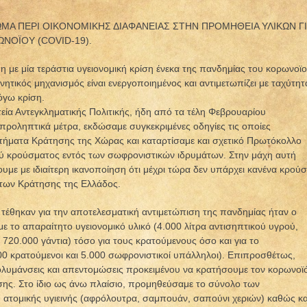
ΜΑ ΠΕΡΙ ΟΙΚΟΝΟΜΙΚΗΣ ΔΙΑΦΑΝΕΙΑΣ ΣΤΗΝ ΠΡΟΜΗΘΕΙΑ ΥΛΙΚΩΝ ΓΙ
ΝΟΪΟΥ (COVID-19).
η με μία τεράστια υγειονομική κρίση ένεκα της πανδημίας του κορωνοϊ
τικός μηχανισμός είναι ενεργοποιημένος και αντιμετωπίζει με ταχύτητ
όγω κρίση.
τεία Αντεγκληματικής Πολιτικής, ήδη από τα τέλη Φεβρουαρίου
ροληπτικά μέτρα, εκδώσαμε συγκεκριμένες οδηγίες τις οποίες
τήματα Κράτησης της Χώρας και καταρτίσαμε και σχετικό Πρωτόκολλο
νού κρούσματος εντός των σωφρονιστικών ιδρυμάτων. Στην μάχη αυτή
υμε με ιδιαίτερη ικανοποίηση ότι μέχρι τώρα δεν υπάρχει κανένα κρού
των Κράτησης της Ελλάδος.
 τέθηκαν για την αποτελεσματική αντιμετώπιση της πανδημίας ήταν ο
 το απαραίτητο υγειονομικό υλικό (4.000 λίτρα αντισηπτικού υγρού,
720.000 γάντια) τόσο για τους κρατούμενους όσο και για το
0 κρατούμενοι και 5.000 σωφρονιστικοί υπάλληλοι). Επιπροσθέτως,
ολυμάνσεις και απεντομώσεις προκειμένου να κρατήσουμε τον κορωνοϊ
ης. Στο ίδιο ως άνω πλαίσιο, προμηθεύσαμε το σύνολο των
ατομικής υγιεινής (αφρόλουτρα, σαμπουάν, σαπούνι χεριών) καθώς κα