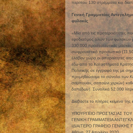
περίπου 130 στρέμματα και διαπ
Γενική Γραμματέας Αντεγκλημα
φυλακές
«Μία από τις προτεραιότητες πο
εφοδιασμός όλων των φυλακών με
330.000 προστατευτικές μάσκες, 
σωφρονιστικό προσωπικό (11.50
έλαβαν χώρα οι απαραίτητες απο
έξω από τα Καταστήματα Κράτηση
Πολιτικής σε έγγραφό της με σημ
προμηθεύσαμε το σύνολο των Κα
σαμπουάν, σαπούνι χεριών) καθώ
δαπέδων). Συνολικά 52.000 λίτρ
Διαβάστε το πλήρες κείμενο της 
ΥΠΟΥΡΓΕΙΟ ΠΡΟΣΤΑΣΙΑΣ ΤΟΥ
ΓΕΝΙΚΗ ΓΡΑΜΜΑΤΕΙΑ ΑΝΤΕΓΚ
ΙΔΙΑΙΤΕΡΟ ΓΡΑΦΕΙΟ ΓΕΝΙΚΗΣ
Αθήνα, 27 Απριλίου 2020