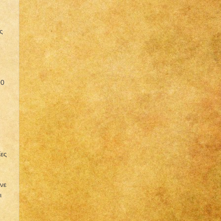
ς
00
ίες
νε
ι