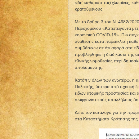
είδη καθαριότητας(χλωρίνες, καθ
κρατούμενους.
Με το Άρθρο 3 του Ν. 4682/202
Περιεχομένου «Κατεπείγοντα μέτ
κορονοϊού COVID-19». Πιο συγκε
ανάθεσης κατά παρέκκλιση κάθε 
συμβάσεων σε ότι αφορά στα είδη
προβλέφθηκε η διαδικασία της α
εθνικής νομοθεσίας περί δημοσί
απολύμανσης.
Κατόπιν όλων των ανωτέρω, η αρ
Πολιτικής, ύστερα από σχετική 
ειδών ατομικής προστασίας και 
σωφρονιστικούς υπαλλήλους όσο
Δείτε τον κατάλογο για την προ
στα Καταστήματα Κράτησης της