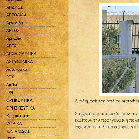
ΑΝΔΡΟΣ
ΑΡΓΟΛΙΔΑ
Αργολίδα
ΑΡΓΟΣ
Αρκαδία
ΑΡΤΑ
ΑΡΧΑΙΟΛΟΓΙΚΑ
ΑΣΤΥΝΟΜΙΚΑ
Αστυνομικά
ΓΟΧ
Διεθνή
ΕΦΕ
ΘΡΗΚΕΥΤΙΚΑ
Αναδημοσίευση από το protothe
ΘΡΗΣΚΕΥΤΙΚΑ
Στοιχεία που αποκαλύπτουν την ο
Θρησκευτικά
εκθέτουν την προηγούμενη πολιτ
ΙΑΤΡΙΚΑ
έρχονται τις τελευταίες ώρες στ
ΙΟΝΙΑ ΟΔΟΣ