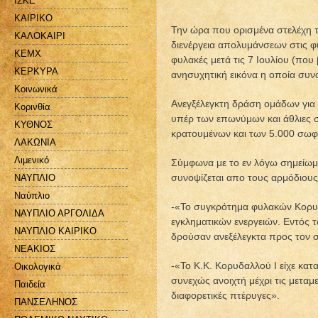
ΙΣΚΕ
ΚΑΙΡΙΚΟ
Την ώρα που ορισμένα στελέχη τ
ΚΑΛΟΚΑΙΡΙ
διενέργεια απολυμάνσεων στις φυ
ΚΕΜΧ
φυλακές μετά τις 7 Ιουλίου (που
ΚΕΡΚΥΡΑ
ανησυχητική εικόνα η οποία συνο
Κοινωνικά
Ανεγξέλεγκτη δράση ομάδων για τ
Κορινθία
υπέρ των επωνύμων και άθλιες σ
ΚΥΘΝΟΣ
κρατουμένων και των 5.000 σω
ΛΑΚΩΝΙΑ
Λιμενικό
Σύμφωνα με το εν λόγω σημείωμα
συνοψίζεται απο τους αρμόδιους
ΝΑΥΠΛΙΟ
Ναύπλιο
-«Το συγκρότημα φυλακών Κορυδα
ΝΑΥΠΛΙΟ ΑΡΓΟΛΙΔΑ
εγκληματικών ενεργειών. Εντός 
ΝΑΥΠΛΙΟ ΚΑΙΡΙΚΟ
δρούσαν ανεξέλεγκτα προς τον 
ΝΕΑΚΙΟΣ
-«Το Κ.Κ. Κορυδαλλού Ι είχε κατ
Οικολογικά
συνεχώς ανοιχτή μέχρι τις μεταμ
Παιδεία
διαφορετικές πτέρυγες».
ΠΑΝΣΕΛΗΝΟΣ