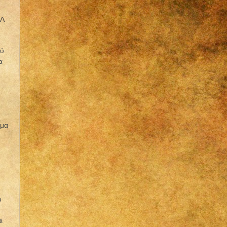
Α
ού
α
σμα
ό
ι