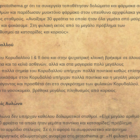
ο protothema.gr ότι τα συνεργεία τοποθέτησαν δολώματα και φάρμακα σ
θμών και παρέδωσαν μυοκτόνο φάρμακο στον υπεύθυνο αρχιφύλακα γι
ύς σταθμούς. «Ανοίξαμε 30 φρεάτια τα οποία ήταν όλα γεμάτα από μαύ
ία και ψεκάσαμε. Στη φυλακή εκτός από το μεγάλο πρόβλημα των
υσμοί σε κατσαρίδες και κοριούς».
δαλλού
υ Κορυδαλλού Ι & ΙΙ όσο και στην ψυχιατρική κλινική βρήκαμε σε όλου
α και τα κελιά ασθενών, αλλά και στα μαγειρεία πολύ μεγάλους
 πολλά σημεία του Κορυδαλλού υπήρχαν πολλά ποντίκια καθώς επίση
 ψεκάσαμε στον Κορυδαλλό υπήρχαν πολλά ποντίκια και η μεγάλη μαύρ
ράγοντας και προσθέτει ότι στο συγκρότημα των φυλακών Κορυδαλλού,
και το νοσοκομείο, βρέθηκε μεγάλος πληθυσμός από κοριούς.
κές Αυλώνα
λώνα δεν υπήρχαν καθόλου δολωματικοί σταθμοί. «Είχε μεγάλο αριθμό
0 φρεάτια τα οποία ήταν γεμάτα ποντίκια και κατσαρίδες, πρόβλημα
ι το αρμόδιο στέλεχος. Σε ό,τι αφορά το σωφρονιστικό κατάστημα
ρνητικός αξιωματούχος αναφέρει στο protothema.gr: «Η φυλακή είναι