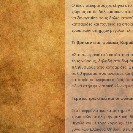
Ο ίδιος αξιωματούχος εξηγεί στ
χώρους εκτός δολωματικών στα
να ξαναγεμίσει τους δολωματικο
κατσαρίδες και ποντίκια τα οπο
τρωκτικών υπήρχαν μεγάλοι πληθ
Τι βρήκαν στις φυλακές Κορυ
«Στο σωφρονιστικό κατάστημα το
τους χώρους, δηλαδή στα δωμάτι
πληθυσμούς από κατσαρίδες. Σε
σε 60 φρεάτια που ανοίξαμε και
κατσαρίδα» αναφέρει ο ίδιος πα
ειδικά στην ψυχιατρική κλινική 
Γεμάτες τρωκτικά και οι φυλα
Στο σωφρονιστικό κατάστημα Αυ
τρωκτικών σε όλη την φυλακή, 8
μεγάλο και με τους κοριούς» λέε
γυναικών Ελαιώνα Θηβών, ο κυβε