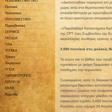
ΠΟΛΕΜΙΚΟ ΝΑΥΤΙΚΟ
-«Διαπιστώθηκε παραμονή επί μ
Πολιτικά
χωρίς αιτία στα θεραπευτικά Κατ
επανεξετάστηκαν με πρωτοβουλία
Πολιτιστικά
εν λόγω κρατούμενοι απομακρύν
ΠΥΡΟΣΒΕΣΤΙΚΗ
Πυροσβεστική
-«Παραλάβαμε Καταστήματα Κράτ
ΣΕΡΙΦΟΣ
της CPT (του Συμβουλίου της Ε
ΤΑΞΙΔΙΑ
ακατάλληλες συνθήκες υγιεινής
ΤΖΙΑ
3.000 ποντίκια στις φυλακές 
ΤΟΠΙΚΑ
Τοπικά
Το εύρος και το βάθος των προ
Τουριστικά
προσκήνιο με ακόμη δραματικό τ
ΥΓΕΙΑ
πανδημίας του κορωνοϊού.
ΥΔΡΟΒΙΟΤΟΠΟΣ
Συγκεκριμένα, κατά τη διάρκεια
COVID-19
κατάστημα Ναυπλίου εντοπίστηκα
EKAB
υπόγειους χώρους του σωφρονιστ
Kορινθία
αεραγωγούς υπήρχαν χιλιάδες πο
προσωπικό σχεδόν 3.000 ποντίκ
Απριλίου, ενώ σήμερα 28 Απριλί