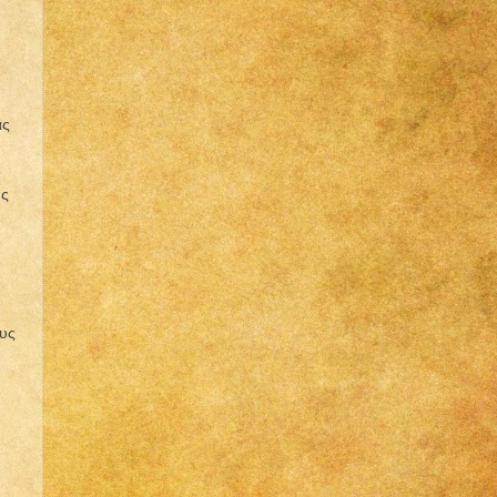
ας
6
ης
ους