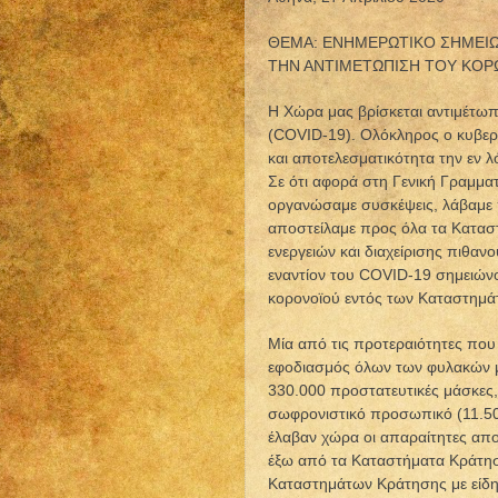
ΘΕΜΑ: ΕΝΗΜΕΡΩΤΙΚΟ ΣΗΜΕΙΩ
ΤΗΝ ΑΝΤΙΜΕΤΩΠΙΣΗ ΤΟΥ ΚΟΡΩ
Η Χώρα μας βρίσκεται αντιμέτωπ
(COVID-19). Ολόκληρος ο κυβερνη
και αποτελεσματικότητα την εν λ
Σε ότι αφορά στη Γενική Γραμμα
οργανώσαμε συσκέψεις, λάβαμε π
αποστείλαμε προς όλα τα Κατασ
ενεργειών και διαχείρισης πιθα
εναντίον του COVID-19 σημειώνο
κορονοϊού εντός των Καταστημά
Μία από τις προτεραιότητες που
εφοδιασμός όλων των φυλακών με
330.000 προστατευτικές μάσκες, 
σωφρονιστικό προσωπικό (11.50
έλαβαν χώρα οι απαραίτητες απ
έξω από τα Καταστήματα Κράτησ
Καταστημάτων Κράτησης με είδη 