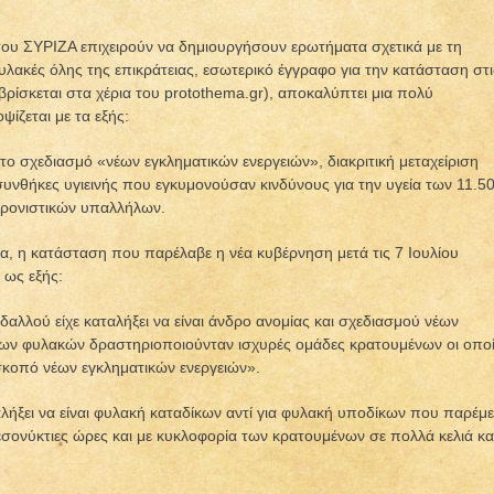
ου ΣΥΡΙΖΑ επιχειρούν να δημιουργήσουν ερωτήματα σχετικά με τη
λακές όλης της επικράτειας, εσωτερικό έγγραφο για την κατάσταση στι
 βρίσκεται στα χέρια του protothema.gr), αποκαλύπτει μια πολύ
ψίζεται με τα εξής:
ο σχεδιασμό «νέων εγκληματικών ενεργειών», διακριτική μεταχείριση
υνθήκες υγιεινής που εγκυμονούσαν κινδύνους για την υγεία των 11.5
φρονιστικών υπαλλήλων.
, η κατάσταση που παρέλαβε η νέα κυβέρνηση μετά τις 7 Ιουλίου
 ως εξής:
λλού είχε καταλήξει να είναι άνδρο ανομίας και σχεδιασμού νέων
των φυλακών δραστηριοποιούνταν ισχυρές ομάδες κρατουμένων οι οπο
σκοπό νέων εγκληματικών ενεργειών».
αλήξει να είναι φυλακή καταδίκων αντί για φυλακή υποδίκων που παρέμε
εσονύκτιες ώρες και με κυκλοφορία των κρατουμένων σε πολλά κελιά κα