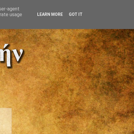
user-agent
erate usage
LEARN MORE
GOT IT