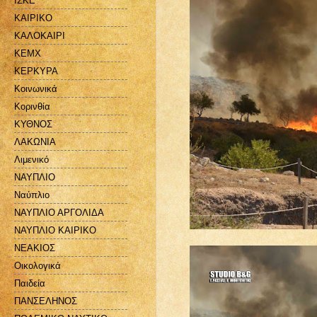
ΙΣΚΕ
ΚΑΙΡΙΚΟ
ΚΑΛΟΚΑΙΡΙ
ΚΕΜΧ
ΚΕΡΚΥΡΑ
Κοινωνικά
Κορινθία
ΚΥΘΝΟΣ
ΛΑΚΩΝΙΑ
Λιμενικό
ΝΑΥΠΛΙΟ
Ναύπλιο
ΝΑΥΠΛΙΟ ΑΡΓΟΛΙΔΑ
ΝΑΥΠΛΙΟ ΚΑΙΡΙΚΟ
ΝΕΑΚΙΟΣ
Οικολογικά
Παιδεία
ΠΑΝΣΕΛΗΝΟΣ