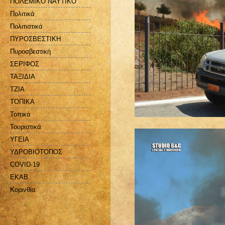
ΠΟΛΕΜΙΚΟ ΝΑΥΤΙΚΟ
Πολιτικά
Πολιτιστικά
ΠΥΡΟΣΒΕΣΤΙΚΗ
Πυροσβεστική
ΣΕΡΙΦΟΣ
ΤΑΞΙΔΙΑ
ΤΖΙΑ
ΤΟΠΙΚΑ
Τοπικά
Τουριστικά
ΥΓΕΙΑ
ΥΔΡΟΒΙΟΤΟΠΟΣ
COVID-19
EKAB
Kορινθία