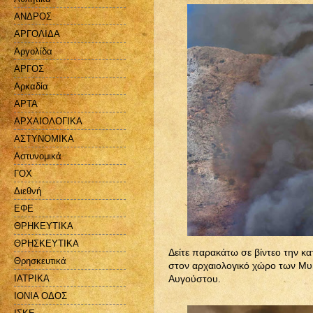
ΑΝΔΡΟΣ
ΑΡΓΟΛΙΔΑ
Αργολίδα
ΑΡΓΟΣ
Αρκαδία
ΑΡΤΑ
ΑΡΧΑΙΟΛΟΓΙΚΑ
ΑΣΤΥΝΟΜΙΚΑ
Αστυνομικά
ΓΟΧ
Διεθνή
ΕΦΕ
ΘΡΗΚΕΥΤΙΚΑ
ΘΡΗΣΚΕΥΤΙΚΑ
Δείτε παρακάτω σε βίντεο την κ
Θρησκευτικά
στον αρχαιολογικό χώρο των Μυ
ΙΑΤΡΙΚΑ
Αυγούστου.
ΙΟΝΙΑ ΟΔΟΣ