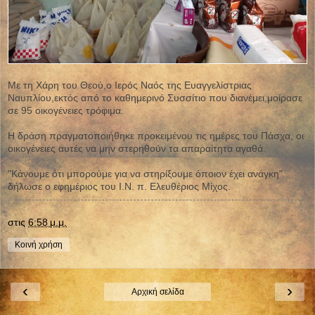
Με τη Χάρη του Θεού,ο Ιερός Ναός της Ευαγγελίστριας
Ναυπλίου,εκτός από το καθημερινό Συσσίτιο που διανέμει,μοίρασε
σε 95 οικογένειες τρόφιμα.
Η δράση πραγματοποιήθηκε προκειμένου τις ημέρες του Πάσχα, οι
οικογένειες αυτές να μην στερηθούν τα απαραίτητα αγαθά.
"Κάνουμε ότι μπορούμε για να στηρίξουμε όποιον έχει ανάγκη"
δήλωσε ο εφημέριος του Ι.Ν. π. Ελευθέριος Μίχος.
στις
6:58 μ.μ.
Κοινή χρήση
‹
›
Αρχική σελίδα