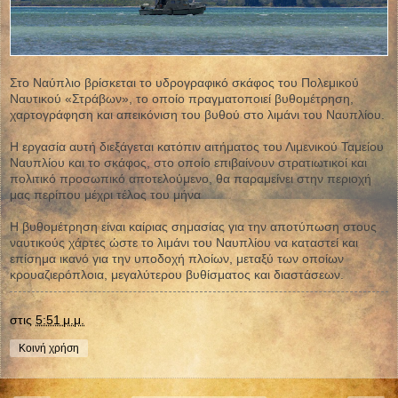
Στο Ναύπλιο βρίσκεται το υδρογραφικό σκάφος του Πολεμικού
Ναυτικού «Στράβων», το οποίο πραγματοποιεί βυθομέτρηση,
χαρτογράφηση και απεικόνιση του βυθού στο λιμάνι του Ναυπλίου.
Η εργασία αυτή διεξάγεται κατόπιν αιτήματος του Λιμενικού Ταμείου
Ναυπλίου και το σκάφος, στο οποίο επιβαίνουν στρατιωτικοί και
πολιτικό προσωπικό αποτελούμενο, θα παραμείνει στην περιοχή
μας περίπου μέχρι τέλος του μήνα
Η βυθομέτρηση είναι καίριας σημασίας για την αποτύπωση στους
ναυτικούς χάρτες ώστε το λιμάνι του Ναυπλίου να καταστεί και
επίσημα ικανό για την υποδοχή πλοίων, μεταξύ των οποίων
κρουαζιερόπλοια, μεγαλύτερου βυθίσματος και διαστάσεων.
στις
5:51 μ.μ.
Κοινή χρήση