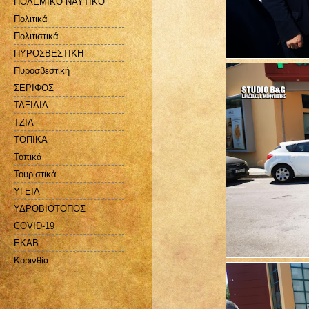
ΠΟΛΕΜΙΚΟ ΝΑΥΤΙΚΟ
Πολιτικά
Πολιτιστικά
ΠΥΡΟΣΒΕΣΤΙΚΗ
Πυροσβεστική
ΣΕΡΙΦΟΣ
ΤΑΞΙΔΙΑ
ΤΖΙΑ
ΤΟΠΙΚΑ
Τοπικά
Τουριστικά
ΥΓΕΙΑ
ΥΔΡΟΒΙΟΤΟΠΟΣ
COVID-19
EKAB
Kορινθία