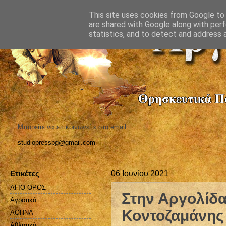
This site uses cookies from Google to d
are shared with Google along with perf
statistics, and to detect and address 
Μπορείτε να επικοινωνείτε στο email
studiopressbg@gmail.com
Ετικέτες
06 Ιουνίου 2021
ΑΓΙΟ ΟΡΟΣ
Στην Αργολίδα
Αγροτικά
Κοντοζαμάνης
ΑΘΗΝΑ
Αθλητικά