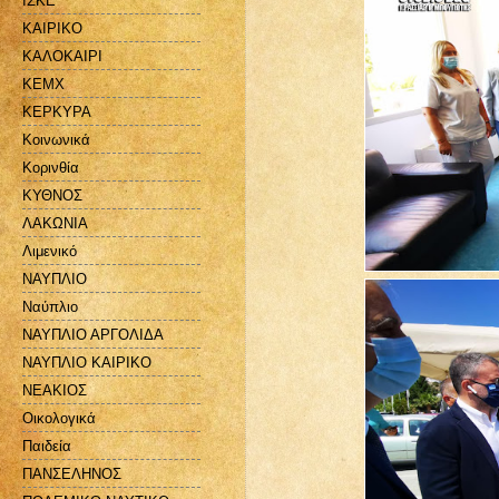
ΙΣΚΕ
ΚΑΙΡΙΚΟ
ΚΑΛΟΚΑΙΡΙ
ΚΕΜΧ
ΚΕΡΚΥΡΑ
Κοινωνικά
Κορινθία
ΚΥΘΝΟΣ
ΛΑΚΩΝΙΑ
Λιμενικό
ΝΑΥΠΛΙΟ
Ναύπλιο
ΝΑΥΠΛΙΟ ΑΡΓΟΛΙΔΑ
ΝΑΥΠΛΙΟ ΚΑΙΡΙΚΟ
ΝΕΑΚΙΟΣ
Οικολογικά
Παιδεία
ΠΑΝΣΕΛΗΝΟΣ