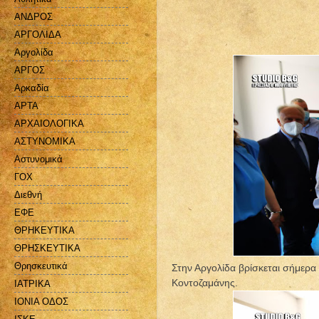
ΑΝΔΡΟΣ
ΑΡΓΟΛΙΔΑ
Αργολίδα
ΑΡΓΟΣ
Αρκαδία
ΑΡΤΑ
ΑΡΧΑΙΟΛΟΓΙΚΑ
ΑΣΤΥΝΟΜΙΚΑ
Αστυνομικά
ΓΟΧ
Διεθνή
ΕΦΕ
ΘΡΗΚΕΥΤΙΚΑ
ΘΡΗΣΚΕΥΤΙΚΑ
Θρησκευτικά
Στην Αργολίδα βρίσκεται σήμερα
Κοντοζαμάνης.
ΙΑΤΡΙΚΑ
ΙΟΝΙΑ ΟΔΟΣ