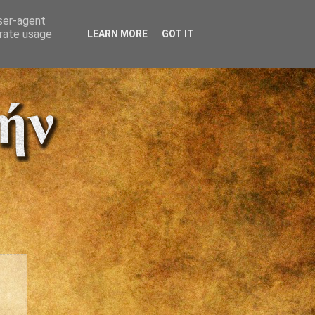
user-agent
erate usage
LEARN MORE
GOT IT