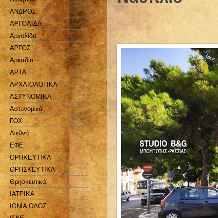
ΑΝΔΡΟΣ
ΑΡΓΟΛΙΔΑ
Αργολίδα
ΑΡΓΟΣ
Αρκαδία
ΑΡΤΑ
ΑΡΧΑΙΟΛΟΓΙΚΑ
ΑΣΤΥΝΟΜΙΚΑ
Αστυνομικά
ΓΟΧ
Διεθνή
ΕΦΕ
ΘΡΗΚΕΥΤΙΚΑ
ΘΡΗΣΚΕΥΤΙΚΑ
Θρησκευτικά
ΙΑΤΡΙΚΑ
ΙΟΝΙΑ ΟΔΟΣ