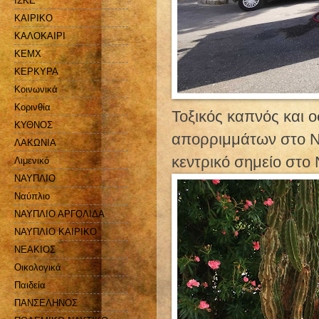
ΙΣΚΕ
ΚΑΙΡΙΚΟ
ΚΑΛΟΚΑΙΡΙ
ΚΕΜΧ
ΚΕΡΚΥΡΑ
Κοινωνικά
Κορινθία
Τοξικός καπνός και 
ΚΥΘΝΟΣ
απορριμμάτων στο Ν
ΛΑΚΩΝΙΑ
κεντρικό σημείο στο
Λιμενικό
ΝΑΥΠΛΙΟ
Ναύπλιο
ΝΑΥΠΛΙΟ ΑΡΓΟΛΙΔΑ
ΝΑΥΠΛΙΟ ΚΑΙΡΙΚΟ
ΝΕΑΚΙΟΣ
Οικολογικά
Παιδεία
ΠΑΝΣΕΛΗΝΟΣ