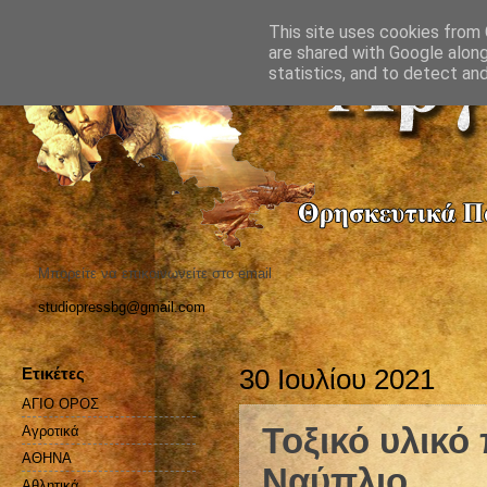
This site uses cookies from G
are shared with Google along
statistics, and to detect an
Μπορείτε να επικοινωνείτε στο email
studiopressbg@gmail.com
Ετικέτες
30 Ιουλίου 2021
ΑΓΙΟ ΟΡΟΣ
Τοξικό υλικό
Αγροτικά
ΑΘΗΝΑ
Ναύπλιο
Αθλητικά