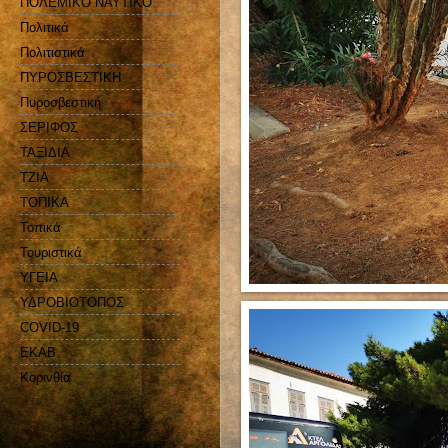
ΠΟΛΕΜΙΚΟ ΝΑΥΤΙΚΟ
Πολιτικά
Πολιτιστικά
ΠΥΡΟΣΒΕΣΤΙΚΗ
Πυροσβεστική
ΣΕΡΙΦΟΣ
ΤΑΞΙΔΙΑ
ΤΖΙΑ
ΤΟΠΙΚΑ
Τοπικά
Τουριστικά
ΥΓΕΙΑ
ΥΔΡΟΒΙΟΤΟΠΟΣ
COVID-19
EKAB
Kορινθία