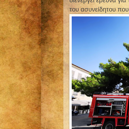
διενεργεί έρευνα για
του ασυνείδητου που