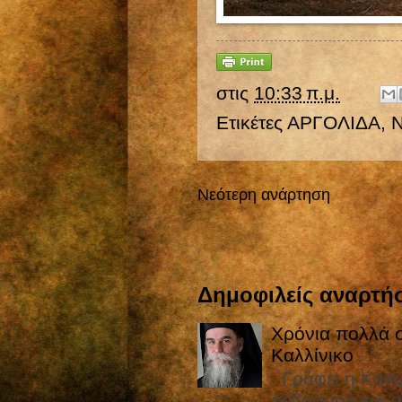
στις
10:33 π.μ.
Ετικέτες
ΑΡΓΟΛΙΔΑ
,
Νεότερη ανάρτηση
Δημοφιλείς αναρτήσ
Χρόνια πολλά σ
Καλλίνικο
Γράφει η Κατε
σεβασμού και α