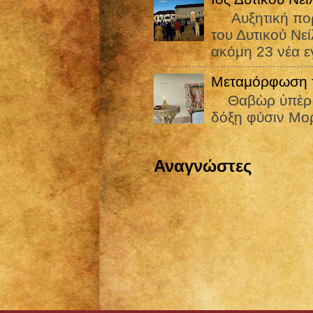
Αυξητική πορεί
του Δυτικού Νε
ακόμη 23 νέα εγ
Μεταμόρφωση τ
Θαβὼρ ὑπὲρ πᾶ
δόξῃ φύσιν Μορ
Αναγνώστες