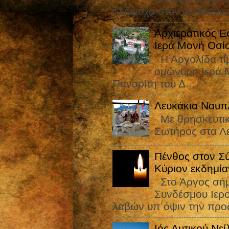
ολόψυχα στον Σεβασμιώ
Αρχιερατικός Ε
Ιερά Μονή Οσί
Η Αργολίδα τίμ
ομώνυμη Ιερά Μ
Παναρίτη του Δ...
Λευκάκια Ναυπ
Με θρησκευτικ
Σωτήρος στα Λ
Πένθος στον Σ
Κύριον εκδημία
Στο Άργος σήμε
Συνδέσμου Ιε
λαβών υπ΄όψιν την προς
Ιός Δυτικού Νε