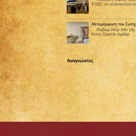
ΕΟΔΥ να ανακοινώνει ακ
Μεταμόρφωση του Σωτήρ
Θαβὼρ ὑπὲρ πᾶν γῆς ἐδ
ἕκτην Χριστὸς ἀμεῖψε.
Αναγνώστες