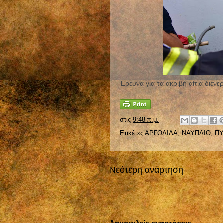
Έρευνα για τα ακριβή αίτια διεν
στις
9:48 π.μ.
Ετικέτες
ΑΡΓΟΛΙΔΑ
,
ΝΑΥΠΛΙΟ
,
ΠΥ
Νεότερη ανάρτηση
Δημοφιλείς αναρτήσεις