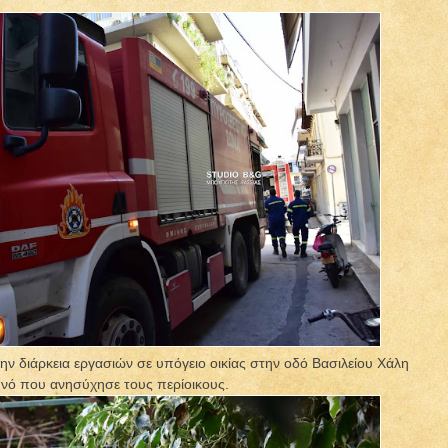
ν διάρκεια εργασιών σε υπόγειο οικίας στην οδό Βασιλείου Χάλη
νό που ανησύχησε τους περίοικους.