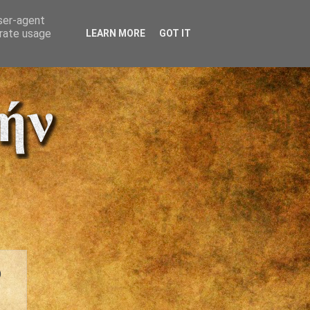
user-agent
erate usage
LEARN MORE
GOT IT
ο