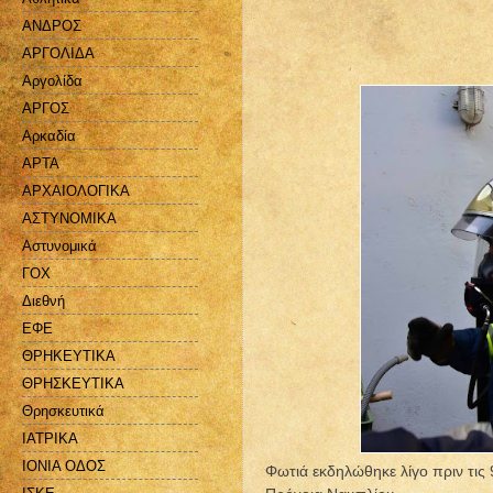
ΑΝΔΡΟΣ
ΑΡΓΟΛΙΔΑ
Αργολίδα
ΑΡΓΟΣ
Αρκαδία
ΑΡΤΑ
ΑΡΧΑΙΟΛΟΓΙΚΑ
ΑΣΤΥΝΟΜΙΚΑ
Αστυνομικά
ΓΟΧ
Διεθνή
ΕΦΕ
ΘΡΗΚΕΥΤΙΚΑ
ΘΡΗΣΚΕΥΤΙΚΑ
Θρησκευτικά
ΙΑΤΡΙΚΑ
ΙΟΝΙΑ ΟΔΟΣ
Φωτιά εκδηλώθηκε λίγο πριν τις 