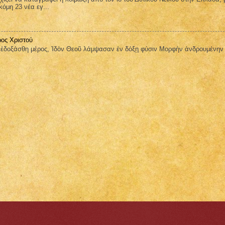
όμη 23 νέα εγ...
ος Χριστού
οξάσθη μέρος, Ἰδὸν Θεοῦ λάμψασαν ἐν δόξῃ φύσιν Μορφὴν ἀνδρουμένην