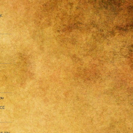
ης
ου
ΒΟΣ
με τον