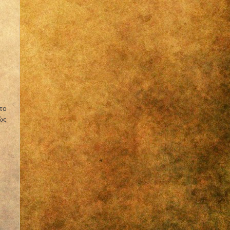
το
ώς