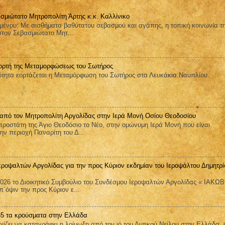
σμιώτατο Μητροπολίτη Άρτης κ.κ. Καλλίνικο
μένου: Με αισθήματα βαθύτατου σεβασμού και αγάπης, η τοπική κοινωνία τ
στον Σεβασμιώτατο Μητ...
ορτή της Μεταμορφώσεως του Σωτήρος
ητα εορτάζεται η Μεταμόρφωση του Σωτήρος στα Λευκάκια Ναυπλίου.
 από τον Μητροπολίτη Αργολίδας στην Ιερά Μονή Οσίου Θεοδοσίου
ροστάτη της Άγιο Θεοδόσιο το Νέο, στην ομώνυμη Ιερά Μονή που είναι
ην περιοχή Παναρίτη του Δ...
εροψαλτών Αργολίδας για την προς Κύριον εκδημίαν του Ιεροψάλτου Δημητρί
026 το Διοικητικό Συμβούλιο του Συνδέσμου Ιεροψαλτών Αργολίδας « ΙΑΚΩ
όψιν την προς Κύριον ε...
 65 τα κρούσματα στην Ελλάδα
ει να καταγράφει η λοίμωξη από τον ιό του Δυτικού Νείλου στην Ελλάδα, 