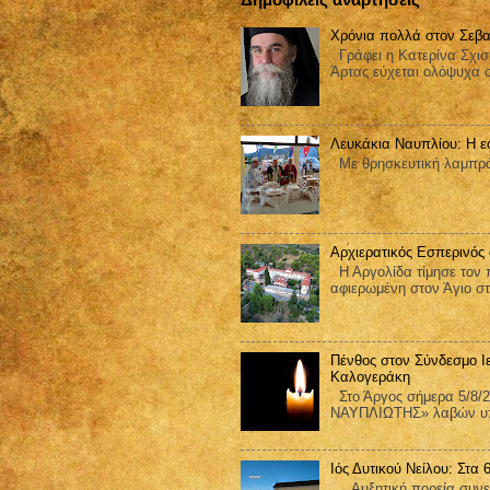
Χρόνια πολλά στον Σεβα
Γράφει η Κατερίνα Σχισ
Άρτας εύχεται ολόψυχα 
Λευκάκια Ναυπλίου: Η ε
Με θρησκευτική λαμπρότ
Αρχιερατικός Εσπερινός
Η Αργολίδα τίμησε τον π
αφιερωμένη στον Άγιο στ
Πένθος στον Σύνδεσμο Ι
Καλογεράκη
Στο Άργος σήμερα 5/8/2
ΝΑΥΠΛΙΩΤΗΣ» λαβών υπ΄
Ιός Δυτικού Νείλου: Στα
Αυξητική πορεία συνεχίζ