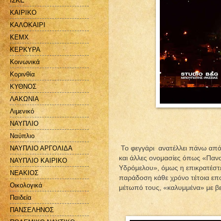
ΙΣΚΕ
ΚΑΙΡΙΚΟ
ΚΑΛΟΚΑΙΡΙ
ΚΕΜΧ
ΚΕΡΚΥΡΑ
Κοινωνικά
Κορινθία
ΚΥΘΝΟΣ
ΛΑΚΩΝΙΑ
Λιμενικό
ΝΑΥΠΛΙΟ
Ναύπλιο
ΝΑΥΠΛΙΟ ΑΡΓΟΛΙΔΑ
Το φεγγάρι
ανατέλλει πάνω από
και άλλες ονομασίες όπως «Παν
ΝΑΥΠΛΙΟ ΚΑΙΡΙΚΟ
Υδρόμελου», όμως η επικρατέστ
ΝΕΑΚΙΟΣ
παράδοση κάθε χρόνο τέτοια επο
Οικολογικά
μέτωπό τους, «καλυμμένα» με βε
Παιδεία
ΠΑΝΣΕΛΗΝΟΣ