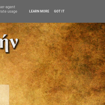
user-agent
erate usage
LEARN MORE
GOT IT