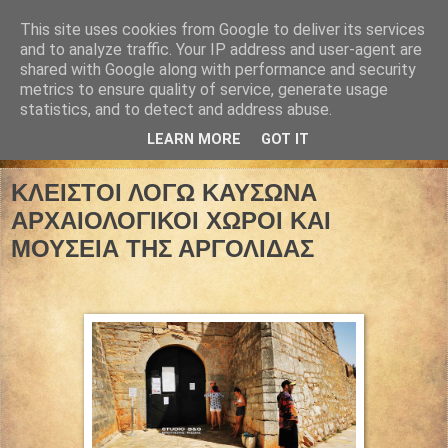
This site uses cookies from Google to deliver its services
and to analyze traffic. Your IP address and user-agent are
shared with Google along with performance and security
metrics to ensure quality of service, generate usage
statistics, and to detect and address abuse.
LEARN MORE
GOT IT
04 Αυγούστου 2021
ΚΛΕΙΣΤΟΙ ΛΟΓΩ ΚΑΥΣΩΝΑ
ΑΡΧΑΙΟΛΟΓΙΚΟΙ ΧΩΡΟΙ ΚΑΙ
ΜΟΥΣΕΙΑ ΤΗΣ ΑΡΓΟΛΙΔΑΣ