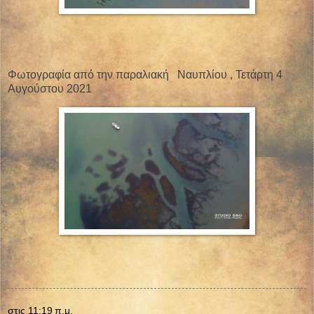
Φωτογραφία από την παραλιακή
Ναυπλίου , Τετάρτη 4
Αυγούστου 2021
στις
11:19 π.μ.