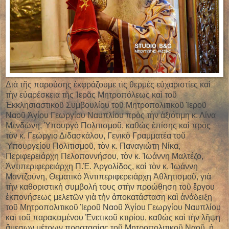
Διὰ τῆς παρούσης ἐκφράζουμε τὶς θερμές εὐχαριστίες καὶ
τὴν εὐαρέσκεια τῆς Ἱερᾶς Μητροπόλεως καὶ τοῦ
Ἐκκλησιαστικοῦ Συμβουλίου τοῦ Μητροπολιτικοῦ Ἱεροῦ
Ναοῦ Ἁγίου Γεωργίου Ναυπλίου πρὸς τὴν ἀξιότιμη κ. Λίνα
Μενδώνη, Ὑπουργὸ Πολιτισμοῦ, καθώς ἐπίσης καὶ πρὸς
τὸν κ. Γεώργιο Διδασκάλου, Γενικὸ Γραμματέα τοῦ
Ὑπουργείου Πολιτισμοῦ, τὸν κ. Παναγιώτη Νίκα,
Περιφερειάρχη Πελοποννήσου, τὸν κ. Ἰωάννη Μαλτέζο,
Ἀντιπεριφερειάρχη Π.Ἐ. Ἀργολίδος, καὶ τὸν κ. Ἰωάννη
Μαντζούνη, Θεματικὸ Ἀντιπεριφερειάρχη Ἀθλητισμοῦ
, γιὰ
τὴν καθοριστικὴ συμβολή τους στὴν προώθηση τοῦ ἔργου
ἐκπονήσεως μελετῶν γιὰ τὴν ἀποκατάσταση καὶ ἀνάδειξη
τοῦ Μητροπολιτικοῦ Ἱεροῦ Ναοῦ Ἁγίου Γεωργίου Ναυπλίου
καὶ τοῦ παρακειμένου Ἐνετικοῦ κτιρίου, καθώς καὶ τὴν λῆψη
ἄμεσων μέτρων προστασίας τοῦ Μητροπολιτικοῦ Ναοῦ, ἡ