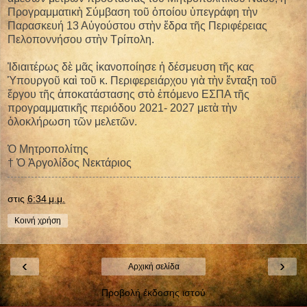
Προγραμματικὴ Σύμβαση τοῦ ὁποίου ὑπεγράφη τὴν
Παρασκευή 13 Αὐγούστου στὴν ἕδρα τῆς Περιφέρειας
Πελοποννήσου στὴν Τρίπολη.
Ἰδιαιτέρως δὲ μᾶς ἰκανοποίησε ἡ δέσμευση τῆς κας
Ὑπουργοῦ καὶ τοῦ κ. Περιφερειάρχου γιὰ τὴν ἔνταξη τοῦ
ἔργου τῆς ἀποκατάστασης στὸ ἑπόμενο ΕΣΠΑ τῆς
προγραμματικῆς περιόδου 2021- 2027 μετὰ τὴν
ὁλοκλήρωση τῶν μελετῶν.
Ὁ Μητροπολίτης
† Ὁ Ἀργολίδος Νεκτάριος
στις
6:34 μ.μ.
Κοινή χρήση
‹
›
Αρχική σελίδα
Προβολή έκδοσης ιστού