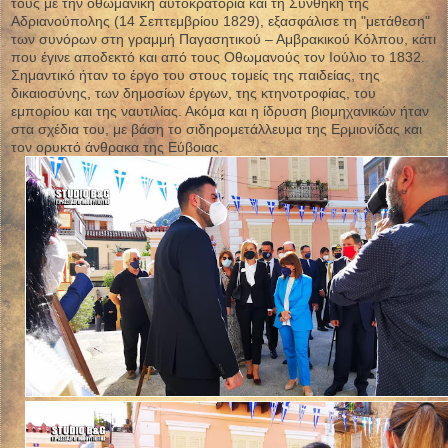
τους με την οθωμανική αυτοκρατορία και τη Συνθήκη της
Αδριανούπολης (14 Σεπτεμβρίου 1829), εξασφάλισε τη "μετάθεση"
των συνόρων στη γραμμή Παγασητικού – Αμβρακικού Κόλπου, κάτι
που έγινε αποδεκτό και από τους Οθωμανούς τον Ιούλιο το 1832.
Σημαντικό ήταν το έργο του στους τομείς της παιδείας, της
δικαιοσύνης, των δημοσίων έργων, της κτηνοτροφίας, του
εμπορίου και της ναυτιλίας. Ακόμα και η ίδρυση βιομηχανικών ήταν
στα σχέδια του, με βάση το σιδηρομετάλλευμα της Ερμιονίδας και
τον ορυκτό άνθρακα της Εύβοιας.