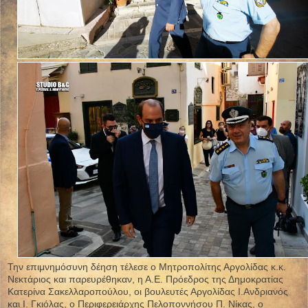
Την επιμνημόσυνη δέηση τέλεσε ο Μητροπολίτης Αργολίδας κ.κ.
Νεκτάριος και παρευρέθηκαν, η Α.Ε. Πρόεδρος της Δημοκρατίας
Κατερίνα Σακελλαροπούλου, οι βουλευτές Αργολίδας Ι.Ανδριανός
και Ι. Γκιόλας, ο Περιφερειάρχης Πελοποννήσου Π. Νίκας, ο