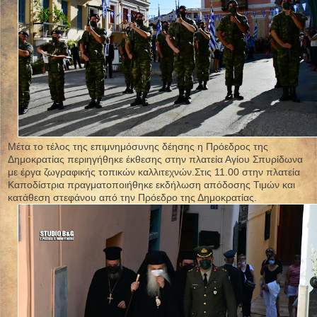
Μέτα το τέλος της επιμνημόσυνης δέησης η Πρόεδρος της
Δημοκρατίας περιηγήθηκε έκθεσης στην πλατεία Αγίου Σπυρίδωνα
με έργα ζωγραφικής τοπικών καλλιτεχνών.Στις 11.00 στην πλατεία
Καποδίστρια πραγματοποιήθηκε εκδήλωση απόδοσης Τιμών και
κατάθεση στεφάνου από την Πρόεδρο της Δημοκρατίας.