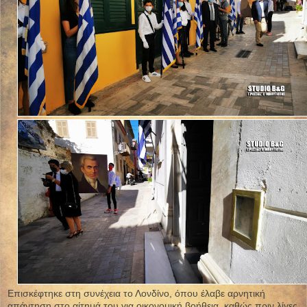
Επισκέφτηκε στη συνέχεια το Λονδίνο, όπου έλαβε αρνητική
απάντηση στο αίτημά του για οικονομική βοήθεια, καθώς πριν λίγες