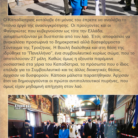
Ο Καποδίστριας κατάλαβε ότι μόνος του έπρεπε να αναλάβει το
τιτάνιο έργο της ανασυγκρότησης. Οι προύχοντες και οι
Φαναριώτες που κυβερνούσαν ως τότε την Ελλάδα,
αντιμετωπίζονταν με δυσπιστία από τον λαό. Έτσι, αποφάσισε να
ανακαλέσει προσωρινά το δημοκρατικό αλλά δυσεφάρμοστο
Σύνταγμα της Τροιζήνας. Η Βουλή διαλύθηκε και στη θέση της
ιδρύθηκε το "Πανελλήνιο", ένα συμβουλευτικό κυρίως σώμα, που το
αποτελούσαν 27 μέλη. Καθώς όμως η εξουσία παρέμεινε
ουσιαστικά στα χέρια του Καποδίστρια, τα πρόσωπα που ο ίδιος
επέλεξε για το Συμβουλευτικό και τις άλλες διοικητικές θέσεις,
άρχισαν να δυσφορούν. Κάποιοι μάλιστα παραιτήθηκαν. Άρχισαν
έτσι να δημιουργούνται οι πρώτοι αντιπολιτευτικοί πυρήνες, που
όμως είχαν μηδαμινή απήχηση στον λαό.