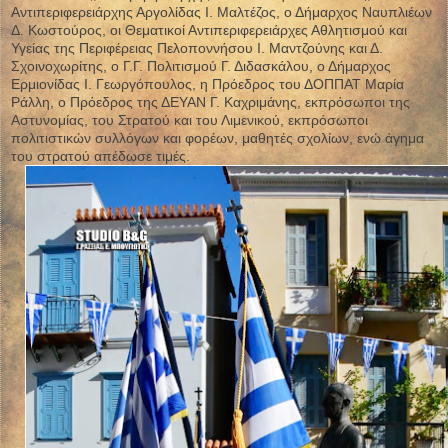
Αντιπεριφερειάρχης Αργολίδας Ι. Μαλτέζος, ο Δήμαρχος Ναυπλιέων
Δ. Κωστούρος, οι Θεματικοί Αντιπεριφερειάρχες Αθλητισμού και
Υγείας της Περιφέρειας Πελοποννήσου Ι. Μαντζούνης και Δ.
Σχοινοχωρίτης, ο Γ.Γ. Πολιτισμού Γ. Διδασκάλου, ο Δήμαρχος
Ερμιονίδας Ι. Γεωργόπουλος, η Πρόεδρος του ΔΟΠΠΑΤ Μαρία
Ράλλη, ο Πρόεδρος της ΔΕΥΑΝ Γ. Καχριμάνης, εκπρόσωποι της
Αστυνομίας, του Στρατού και του Λιμενικού, εκπρόσωποι
πολιτιστικών συλλόγων και φορέων, μαθητές σχολίων, ενώ άγημα
του στρατού απέδωσε τιμές.