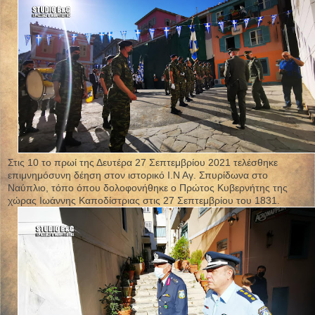
Στις 10 το πρωί της Δευτέρα 27 Σεπτεμβρίου 2021 τελέσθηκε
επιμνημόσυνη δέηση στον ιστορικό Ι.Ν Αγ. Σπυρίδωνα στο
Ναύπλιο, τόπο όπου δολοφονήθηκε ο Πρώτος Κυβερνήτης της
χώρας Ιωάννης Καποδίστριας στις 27 Σεπτεμβρίου του 1831.