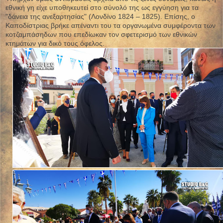
εθνική γη είχε υποθηκευτεί στο σύνολό της ως εγγύηση για τα
"δάνεια της ανεξαρτησίας" (Λονδίνο 1824 – 1825). Επίσης, ο
Καποδίστριας βρήκε απέναντι του τα οργανωμένα συμφέροντα των
κοτζαμπάσηδων που επεδίωκαν τον σφετερισμό των εθνικών
κτημάτων για δικό τους όφελος.