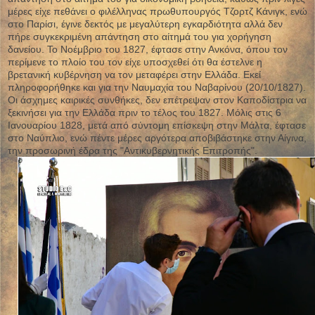
μέρες είχε πεθάνει ο φιλέλληνας πρωθυπουργός Τζορτζ Κάνιγκ, ενώ
στο Παρίσι, έγινε δεκτός με μεγαλύτερη εγκαρδιότητα αλλά δεν
πήρε συγκεκριμένη απάντηση στο αίτημά του για χορήγηση
δανείου. Το Νοέμβριο του 1827, έφτασε στην Ανκόνα, όπου τον
περίμενε το πλοίο του τον είχε υποσχεθεί ότι θα έστελνε η
βρετανική κυβέρνηση να τον μεταφέρει στην Ελλάδα. Εκεί
πληροφορήθηκε και για την Ναυμαχία του Ναβαρίνου (20/10/1827).
Οι άσχημες καιρικές συνθήκες, δεν επέτρεψαν στον Καποδίστρια να
ξεκινήσει για την Ελλάδα πριν το τέλος του 1827. Μόλις στις 6
Ιανουαρίου 1828, μετά από σύντομη επίσκεψη στην Μάλτα, έφτασε
στο Ναύπλιο, ενώ πέντε μέρες αργότερα αποβιβάστηκε στην Αίγινα,
την προσωρινή έδρα της "Αντικυβερνητικής Επιτροπής".