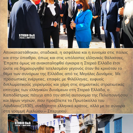
Αποκαταστάθηκαν, σταδιακά, η ασφάλεια και η ευνομία στις πόλεις
και στην ύπαιθρο, όπως και στις υπόλοιπες ελληνικές θάλασσες.
Έπρεπε όμως να ανακαταληφθεί έγκαιρα η Στερεά Ελλάδα έτσι
ώστε να δημιουργηθεί τετελεσμένο γεγονός όταν θα κρινόταν το
θέμα των συνόρων της Ελλάδας από τις Μεγάλες Δυνάμεις. Με
προσωπικές ενέργειες, επαφές με Φιλέλληνες, ευφυείς
διπλωματικούς χειρισμούς και χάρη στις σημαντικές στρατιωτικές
επιτυχίες των ελληνικών δυνάμεων στη Στερεά Ελλάδα, ο
Καποδίστριας πέτυχε από την απλή αυτονομία της Πελοποννήσου
και λίγων νησιών, που προέβλεπε το Πρωτόκολλο του
Λονδίνου(1830), ανεξάρτητο ελληνικό κράτος, αλλά με τα σύνορα
στη γραμμή Αχελώου – Σπερχειού.