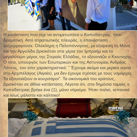
Η κατάσταση που είχε να αντιμετωπίσει ο Καποδίστριας, ήταν
δραματική. Από στρατιωτικής πλευράς, η επανάσταση
ψυχορραγούσε. Ολόκληρη η Πελοπόννησος, με εξαίρεση τη Μάνη
και την Αργολίδα βρισκόταν στα χέρια του Ιμπραήμ και το
μεγαλύτερο μέρος της Στερεάς Ελλάδας, το εξουσιάζει ο Κιουταχής.
Ο τότε, υπουργός των Εσωτερικών και της Αστυνομίας Ανδρέας
Λόντος, του είπε χαρακτηριστικά: " Έχουμε ακόμα και μερικά νησιά
στο Αρχιπέλαγος (Αιγαίο), μα δεν έχουμε σχέσεις με τους νομάρχες.
Τα εξουσιάζουν οι κουρσάροι". Τα οικονομικά του κράτους,
βρισκόταν σε άθλια κατάσταση. Λέγεται ότι, στα δημόσια ταμεία, ο
Καποδίστριας βρήκε ένα (1), μόνο νόμισμα. Ήταν παλιό, ισπανικό
και ίσως μάλιστα και κάλπικο!