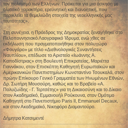
τον πολιτισμό των Ελλήνων. Πρόκειται για μια άσκηση με
ολιστικό χαρακτήρα, ερευνητική και διανοητική, που
περικλείει τα θεμελιώδη στοιχεία της νεοελληνικής μας
ταυτότητας».
Στη συνέχεια, η Πρόεδρος της Δημοκρατίας ξεναγήθηκε στο
Πελοποννησιακό Λαογραφικό Ίδρυμα, ενώ χθες σε
εκδήλωση που πραγματοποιήθηκε στον πολυχώρο
«Φουγάρο» με τίτλο «Διεθνολογικές Συναντήσεις
Ναυπλίου», επέδωσε το Αριστείο «Ιωάννης Α.
Καποδίστριας» στη Βουλευτή Επικρατείας, Μαριέττα
Γιαννάκου, στον Επισκέπτη Καθηγητή Ευρωπαϊκών και
Αμερικανικών Πανεπιστημίων Κωνσταντίνο Τσουκαλά, στον
πρώην Επίκουρο Γενικό Γραμματέα των Ηνωμένων Εθνών,
Δρ. Σωτήρη Μουσούρη, καθώς και το Βραβείο «Α.
Πολυζωίδης - Γ. Τερτσέτης» για τη Δικαιοσύνη και το Δίκαιο
στον Ακαδημαϊκό, Εμμανουήλ Ρούκουνα, στον Ομότιμο
Καθηγητή στο Πανεπιστήμιο Paris II, Emmanuel Decaux,
και στον Ακαδημαϊκό, Νικηφόρο Διαμαντούρο.
Δήμητρα Κατσιμεντέ