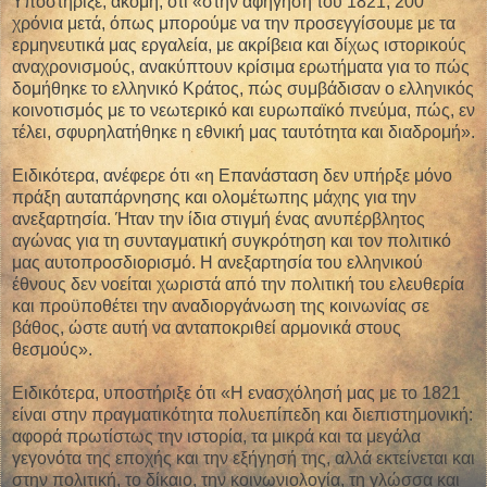
Υποστήριξε, ακόμη, ότι «στην αφήγηση του 1821, 200
χρόνια μετά, όπως μπορούμε να την προσεγγίσουμε με τα
ερμηνευτικά μας εργαλεία, με ακρίβεια και δίχως ιστορικούς
αναχρονισμούς, ανακύπτουν κρίσιμα ερωτήματα για το πώς
δομήθηκε το ελληνικό Κράτος, πώς συμβάδισαν ο ελληνικός
κοινοτισμός με το νεωτερικό και ευρωπαϊκό πνεύμα, πώς, εν
τέλει, σφυρηλατήθηκε η εθνική μας ταυτότητα και διαδρομή».
Ειδικότερα, ανέφερε ότι «η Eπανάσταση δεν υπήρξε μόνο
πράξη αυταπάρνησης και ολομέτωπης μάχης για την
ανεξαρτησία. Ήταν την ίδια στιγμή ένας ανυπέρβλητος
αγώνας για τη συνταγματική συγκρότηση και τον πολιτικό
μας αυτοπροσδιορισμό. Η ανεξαρτησία του ελληνικού
έθνους δεν νοείται χωριστά από την πολιτική του ελευθερία
και προϋποθέτει την αναδιοργάνωση της κοινωνίας σε
βάθος, ώστε αυτή να ανταποκριθεί αρμονικά στους
θεσμούς».
Ειδικότερα, υποστήριξε ότι «Η ενασχόλησή μας με το 1821
είναι στην πραγματικότητα πολυεπίπεδη και διεπιστημονική:
αφορά πρωτίστως την ιστορία, τα μικρά και τα μεγάλα
γεγονότα της εποχής και την εξήγησή της, αλλά εκτείνεται και
στην πολιτική, το δίκαιο, την κοινωνιολογία, τη γλώσσα και