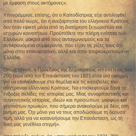
με έμφαση στους ακτήμονες».
Υπογράμμισε, επίσης, ότι ο Καποδίστριας είχε αντιληφθεί
από πολύ νωρίς, ότι η ανεξαρτησία του ελληνικού Κράτους
δεν ήταν εφικτή μέσα από τη διατήρηση ξεχωριστών και
ισχυρών κοινοτήτων. Προϋπέθετε την πλήρη ενότητα των
Ελλήνων, μακριά από τους ανταγωνισμούς και τα
αντικρουόμενα συμφέροντα, που είχαν τις ρίζες τους όχι
μόνο στην επαναστατική, αλλά και στην τουρκοκρατούμενη
Ελλάδα.
Όπως τόνισε, η Πρόεδρος της Δημοκρατίας «Η επέτειος των
200 ετών από την Επανάσταση του 1821 είναι μια αφορμή
για να επανέλθουμε στα θεμέλια και τις καταβολές του
σύγχρονου ελληνικού Κράτους. Να επισκεφτούμε ξανά τις
ένδοξες σελίδες της ιστορίας μας. Μιας συναρπαστικής και
συγκινητικής ιστορίας, ιδεών και προσώπων, μορφών και
γεγονότων ηρωικών, που σήμερα ανακαλούμε με δέος στη
μνήμη μας. Όχι μόνο για να τους αποδώσουμε τη δέουσα
τιμή, αλλά για να κατανοήσουμε την Επανάσταση, ως τη
δική μας γενέθλια στιγμή».