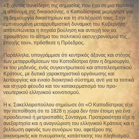
«Έχοντας συνείδηση της σημασίας που έχει σε μια πολιτεία
η απονομή της δικαιοσύνης, ο Καποδίστριας μερίμνησε για
τη δημιουργία δικαστηρίων και τη στελέχωσή τους. Στην
εμπνευσμένη μεταρρυθμιστική δυναμική του Κυβερνήτη
αποτυπώνεται η πηγαία βούληση και αντοχή του να
προωθήσει το αίτημα του πολιτικού εκσυγχρονισμού της
εποχής του», πρόσθεσε η Πρόεδρος.
Παράλληλα, υπογράμμισε ότι κεντρικός άξονας και στόχος
των μεταρρυθμίσεων του Καποδίστρια ήταν η δημιουργία,
εκ του μηδενός, ενός συγκεντρωτικού και αποτελεσματικού
Κράτους, με δυτικά χαρακτηριστικά οργάνωσης και
λειτουργίας και ενιαίο διοικητικό σύστημα, αντί για τα τοπικά
και ισχυρά φέουδα και τον κατακερματισμό του προ-
νεωτερικού ελληνικού κοινοτισμού.
Η κ. Σακελλαροπούλου σημείωσε ότι «Ο Καποδίστριας είχε
την πεποίθηση ότι το 1828 η χώρα δεν ήταν έτοιμη για ένα
προοδευτικό ή μετριοπαθές Σύνταγμα. Προτεραιότητα είχε η
ανεξαρτησία και η αναγνώριση του ελληνικού Κράτους και η
βελτίωση αφενός των συνόρων του, αφετέρου της
οικονομικής και πνευματικής κατάστασης του πληθυσμού,