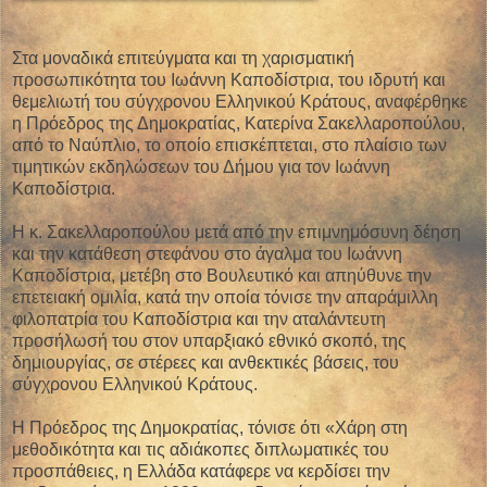
Στα μοναδικά επιτεύγματα και τη χαρισματική
προσωπικότητα του Ιωάννη Καποδίστρια, του ιδρυτή και
θεμελιωτή του σύγχρονου Ελληνικού Κράτους, αναφέρθηκε
η Πρόεδρος της Δημοκρατίας, Κατερίνα Σακελλαροπούλου,
από το Ναύπλιο, το οποίο επισκέπτεται, στο πλαίσιο των
τιμητικών εκδηλώσεων του Δήμου για τον Ιωάννη
Καποδίστρια.
Η κ. Σακελλαροπούλου μετά από την επιμνημόσυνη δέηση
και την κατάθεση στεφάνου στο άγαλμα του Ιωάννη
Καποδίστρια, μετέβη στο Βουλευτικό και απηύθυνε την
επετειακή ομιλία, κατά την οποία τόνισε την απαράμιλλη
φιλοπατρία του Καποδίστρια και την αταλάντευτη
προσήλωσή του στον υπαρξιακό εθνικό σκοπό, της
δημιουργίας, σε στέρεες και ανθεκτικές βάσεις, του
σύγχρονου Ελληνικού Κράτους.
Η Πρόεδρος της Δημοκρατίας, τόνισε ότι «Χάρη στη
μεθοδικότητα και τις αδιάκοπες διπλωματικές του
προσπάθειες, η Ελλάδα κατάφερε να κερδίσει την