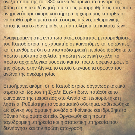
ανεξαρτησία της το 1830 και να διευρύνει τα σύνορά της.
Χάρη στη διακυβέρνησή του και τις μεταρρυθμίσεις του, που
μνημονεύουμε ακόμη και σήμερα, η χώρα μας κατόρθωσε
να σταθεί όρθια μετά από τέσσερις αιώνες οθωμανικής
κατοχής και σχεδόν μια δεκαετία πολέμου και κακουχιών».
Αναφερόμενη στις εντυπωσιακής ευρύτητας μεταρρυθμίσεις
του Καποδίστρια, τις χαρακτήρισε καινοτόμες και οριζόντιες
και υπενθύμισε ότι στην καποδιστριακή περίοδο ιδρύθηκε το
πρώτο πρότυπο σχολείο, η πρώτη γεωργική σχολή, το
πρώτο αρχαιολογικό μουσείο και το πρώτο ορφανοτροφείο
της χώρας στην Αίγινα, το οποίο στέγασε τα ορφανά του
αγώνα της ανεξαρτησίας.
Επισήμανε, ακόμη, ότι ο Καποδίστριας οργάνωσε τακτικό
στρατό και ίδρυσε τη Σχολή Ευελπίδων, πατάχθηκε το
φαινόμενο της πειρατείας στο Αιγαίο και περιορίστηκε η
ληστεία. Ρυθμίστηκε το νομισματικό σύστημα, καθιερώθηκε
ως εθνική νομισματική μονάδα ο Φοίνικας και ιδρύθηκε το
Εθνικό Νομισματοκοπείο. Οργανώθηκε η πρώτη
ταχυδρομική υπηρεσία και η στατιστική υπηρεσία που
διενήργησε και την πρώτη απογραφή.