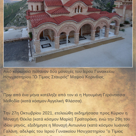
Από κορωνοϊό πέθαναν δύο μοναχές του Ιερού Γυναικείου
Ησυχαστηρίου "Ο Τίμιος Σταυρός" Μαψού Κορινθίας.
Πριν από ένα μήνα κατέληξε από τον ιό η Ηγουμένη Γερόντισσα
Μεθοδία (κατά κόσμον Αγγελική Φλέσσα).
Την 27η Οκτωβρίου 2021, ετελειώθη εκδημήσασα προς Κύριον η
Μοναχή Θέκλα (κατά κόσμον Μαρία) Τραϊτοράκη, ενώ την 29η του
ιδίου μηνός, εξεδήμησε η Μοναχή Αντωνίνα (κατά κόσμον Ιωάννα)
Γαλάνη, αδελφές του Ιερού Γυναικείου Ησυχαστηρίου "ο Τίμιος