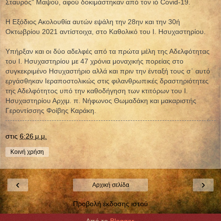
Σταυρός" Μαψού, αφού δοκιμάστηκαν από τον ιό Covid-19.
Η Εξόδιος Ακολουθία αυτών εψάλη την 28ην και την 30ή
Οκτωβρίου 2021 αντίστοιχα, στο Καθολικό του Ι. Ησυχαστηρίου.
Υπήρξαν και οι δύο αδελφές από τα πρώτα μέλη της Αδελφότητας
του Ι. Ησυχαστηρίου με 47 χρόνια μοναχικής πορείας στο
συγκεκριμένο Ησυχαστήριο αλλά και πριν την ένταξή τους σ᾿ αυτό
εργάσθηκαν Ιεραποστολικώς στις φιλανθρωπικές δραστηριότητες
της Αδελφότητος υπό την καθοδήγηση των κτιτόρων του Ι.
Ησυχαστηρίου Αρχιμ. π. Νήφωνος Θωμαδάκη και μακαριστής
Γεροντίσσης Φοίβης Καράκη.
στις
6:26 μ.μ.
Κοινή χρήση
‹
›
Αρχική σελίδα
Προβολή έκδοσης ιστού