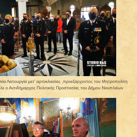
Θεία Λειτουργία μετ' αρτοκλασίας ,προεξάρχοντος του Μητροπολίτη
αλε ο Αντιδήμαρχος Πολιτικής Προστασίας του Δήμου Ναυπλιέων