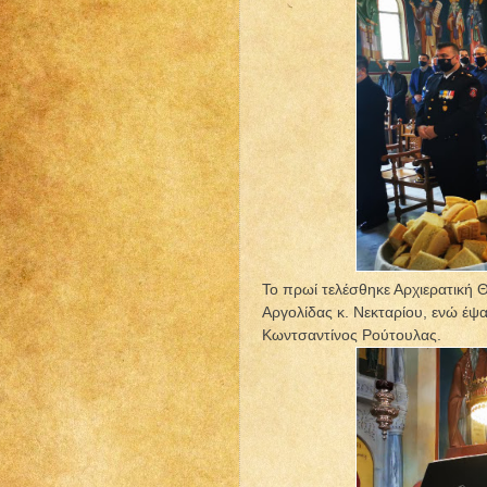
Το πρωί τελέσθηκε Αρχιερατική 
Αργολίδας κ. Νεκταρίου, ενώ έψ
Κωντσαντίνος Ρούτουλας.