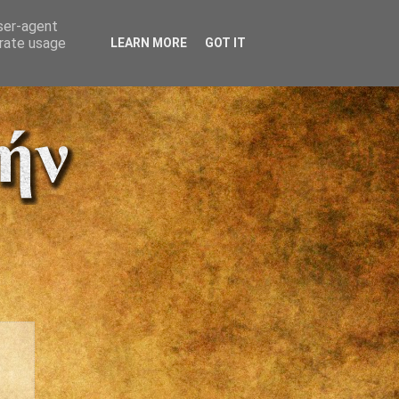
user-agent
erate usage
LEARN MORE
GOT IT