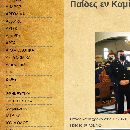
Παίδες εν Καμ
ΑΝΔΡΟΣ
ΑΡΓΟΛΙΔΑ
Αργολίδα
ΑΡΓΟΣ
Αρκαδία
ΑΡΤΑ
ΑΡΧΑΙΟΛΟΓΙΚΑ
ΑΣΤΥΝΟΜΙΚΑ
Αστυνομικά
ΓΟΧ
Διεθνή
ΕΦΕ
ΘΡΗΚΕΥΤΙΚΑ
ΘΡΗΣΚΕΥΤΙΚΑ
Θρησκευτικά
ΙΑΤΡΙΚΑ
Όπως κάθε χρόνο στις 17 Δεκεμβ
ΙΟΝΙΑ ΟΔΟΣ
Παίδες εν Καμίνω.