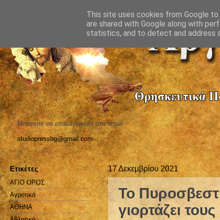
This site uses cookies from Google to d
are shared with Google along with perf
statistics, and to detect and address 
Μπορείτε να επικοινωνείτε στο email
studiopressbg@gmail.com
Ετικέτες
17 Δεκεμβρίου 2021
ΑΓΙΟ ΟΡΟΣ
Το Πυροσβεστ
Αγροτικά
γιορτάζει τους
ΑΘΗΝΑ
Αθλητικά