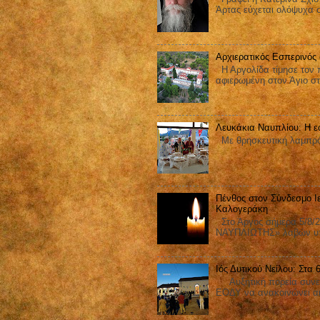
Άρτας εύχεται ολόψυχα 
Αρχιερατικός Εσπερινός
Η Αργολίδα τίμησε τον π
αφιερωμένη στον Άγιο στ
Λευκάκια Ναυπλίου: Η ε
Με θρησκευτική λαμπρότ
Πένθος στον Σύνδεσμο Ι
Καλογεράκη
Στο Άργος σήμερα 5/8/2
ΝΑΥΠΛΙΩΤΗΣ» λαβών υπ΄
Ιός Δυτικού Νείλου: Στα
Αυξητική πορεία συνεχίζ
ΕΟΔΥ να ανακοινώνει ακ