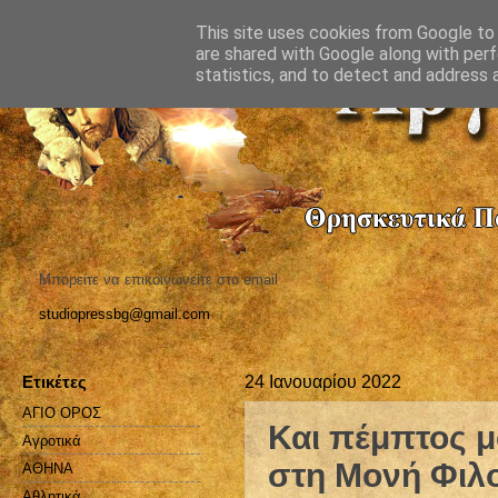
This site uses cookies from Google to d
are shared with Google along with perf
statistics, and to detect and address 
Μπορείτε να επικοινωνείτε στο email
studiopressbg@gmail.com
Ετικέτες
24 Ιανουαρίου 2022
ΑΓΙΟ ΟΡΟΣ
Και πέμπτος 
Αγροτικά
στη Μονή Φιλο
ΑΘΗΝΑ
Αθλητικά