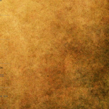
ου
ΒΟΣ
με τον