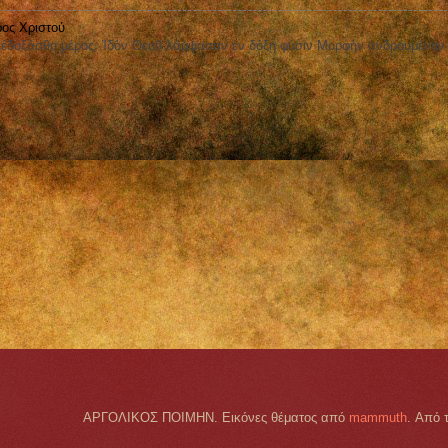
ος Χριστού
οξάσθη μέρος, Ἰδὸν Θεοῦ λάμψασαν ἐν δόξῃ φύσιν Μορφὴν ἀνδρουμένην
ΑΡΓΟΛΙΚΟΣ ΠΟΙΜΗΝ. Εικόνες θέματος από
mammuth
. Από 