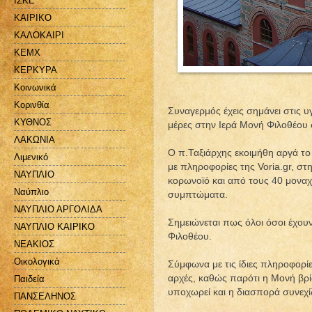
ΙΣΚΕ
ΚΑΙΡΙΚΟ
ΚΑΛΟΚΑΙΡΙ
ΚΕΜΧ
ΚΕΡΚΥΡΑ
Κοινωνικά
Κορινθία
Συναγερμός έχεις σημάνει στις υ
ΚΥΘΝΟΣ
μέρες στην Ιερά Μονή Φιλοθέου 
ΛΑΚΩΝΙΑ
Ο π.Ταξιάρχης εκοιμήθη αργά τ
Λιμενικό
με πληροφορίες της Voria.gr, 
ΝΑΥΠΛΙΟ
κορωνοϊό και από τους 40 μοναχ
Ναύπλιο
συμπτώματα.
ΝΑΥΠΛΙΟ ΑΡΓΟΛΙΔΑ
Σημειώνεται πως όλοι όσοι έχουν
ΝΑΥΠΛΙΟ ΚΑΙΡΙΚΟ
Φιλοθέου.
ΝΕΑΚΙΟΣ
Οικολογικά
Σύμφωνα με τις ίδιες πληροφορίες
αρχές, καθώς παρότι η Μονή βρί
Παιδεία
υποχωρεί και η διασπορά συνεχίζ
ΠΑΝΣΕΛΗΝΟΣ