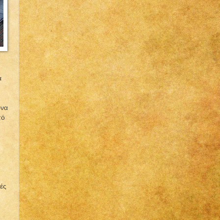
α
ωνα
πό
κές