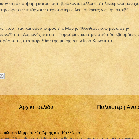
ουν ότι σε σοβαρή κατάσταση βρίσκονται άλλοι 6-7 ηλικιωμένοι μοναχο
α την ώρα δεν υπάρχουν περισσότερες λεπτομέρειες για την ακριβή
ς, που ήταν και οδοντίατρος της Μονής Φιλοθέου, ενώ μέσα στην
ωνοϊό ο π. Δαμιανός και ο π. Πορφύριος και πριν από δύο εβδομάδες 
ιπρόσωπος στο παρελθόν της μονής στην Ιερά Κοινότητα.
Αρχική σελίδα
Παλαιότερη Ανά
σμιώτατο Μητροπολίτη Άρτης κ.κ. Καλλίνικο
μένου: Με αισθήματα βαθύτατου σεβασμού και αγάπης, η τοπική κοινωνία τ