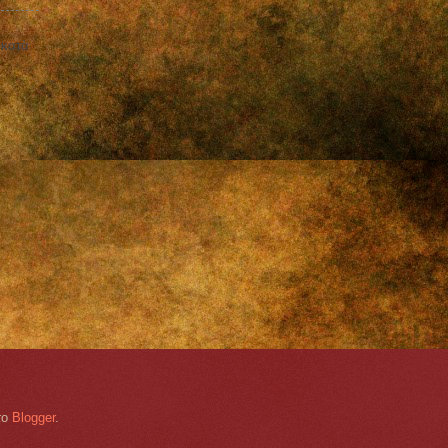
 κατὰ
το
Blogger
.