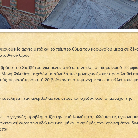
γειονομικές αρχές μετά και το πέμπτο θύμα του κορωνοϊού μέσα σε δέκ
στο Άγιον Όρος.
ο βράδυ του Σαββάτου νικημένος από επιπλοκές του κορωνοϊού. Σύμφ
στη Μονή Φιλοθέου σχεδόν το σύνολο των μοναχών έχουν προσβληθεί α
ούς περισσότεροι από 20 βρίσκονται απομονωμένοι στα κελλιά τους με
 καταλήξει ήταν ανεμβολίαστοι, όπως και σχεδόν όλοι οι μοναχοί της
, το γεγονός προβληματίζει την Ιερά Κοινότητα, αλλά και τις υγειονομι
σκεται σε καραντίνα εδώ και έναν μήνα, ο αριθμός των κρουσμάτων δεν
εται.