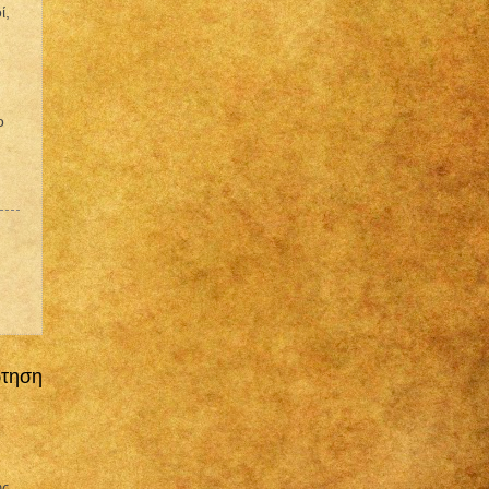
ί,
ο
ρτηση
ης