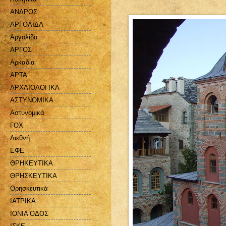
ΑΝΔΡΟΣ
ΑΡΓΟΛΙΔΑ
Αργολίδα
ΑΡΓΟΣ
Αρκαδία
ΑΡΤΑ
ΑΡΧΑΙΟΛΟΓΙΚΑ
ΑΣΤΥΝΟΜΙΚΑ
Αστυνομικά
ΓΟΧ
Διεθνή
ΕΦΕ
ΘΡΗΚΕΥΤΙΚΑ
ΘΡΗΣΚΕΥΤΙΚΑ
Θρησκευτικά
ΙΑΤΡΙΚΑ
ΙΟΝΙΑ ΟΔΟΣ