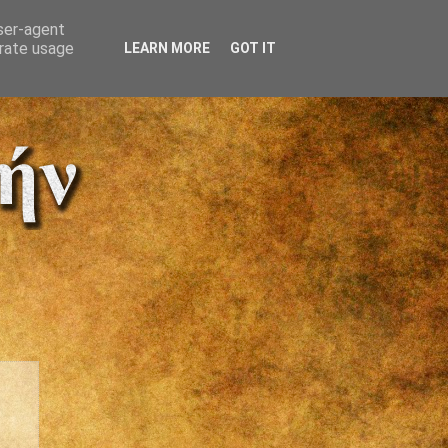
user-agent
erate usage
LEARN MORE
GOT IT