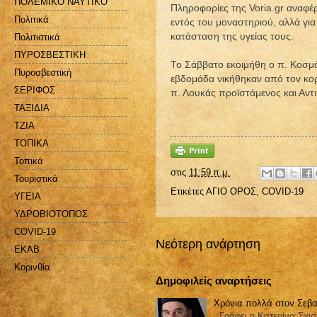
ΠΟΛΕΜΙΚΟ ΝΑΥΤΙΚΟ
Πληροφορίες της Voria.gr αναφέρ
Πολιτικά
εντός του μοναστηριού, αλλά γι
κατάσταση της υγείας τους.
Πολιτιστικά
ΠΥΡΟΣΒΕΣΤΙΚΗ
Το Σάββατο εκοιμήθη ο π. Κοσμά
Πυροσβεστική
εβδομάδα νικήθηκαν από τον κορ
ΣΕΡΙΦΟΣ
π. Λουκάς προϊστάμενος και Αντ
ΤΑΞΙΔΙΑ
ΤΖΙΑ
ΤΟΠΙΚΑ
Τοπικά
στις
11:59 π.μ.
Τουριστικά
Ετικέτες
ΑΓΙΟ ΟΡΟΣ
,
COVID-19
ΥΓΕΙΑ
ΥΔΡΟΒΙΟΤΟΠΟΣ
COVID-19
Νεότερη ανάρτηση
EKAB
Kορινθία
Δημοφιλείς αναρτήσεις
Χρόνια πολλά στον Σεβα
Γράφει η Κατερίνα Σχισ