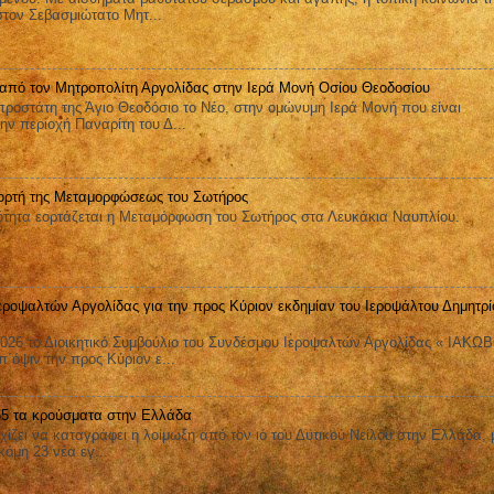
στον Σεβασμιώτατο Μητ...
 από τον Μητροπολίτη Αργολίδας στην Ιερά Μονή Οσίου Θεοδοσίου
ροστάτη της Άγιο Θεοδόσιο το Νέο, στην ομώνυμη Ιερά Μονή που είναι
ην περιοχή Παναρίτη του Δ...
ορτή της Μεταμορφώσεως του Σωτήρος
ητα εορτάζεται η Μεταμόρφωση του Σωτήρος στα Λευκάκια Ναυπλίου.
εροψαλτών Αργολίδας για την προς Κύριον εκδημίαν του Ιεροψάλτου Δημητρί
026 το Διοικητικό Συμβούλιο του Συνδέσμου Ιεροψαλτών Αργολίδας « ΙΑΚΩ
όψιν την προς Κύριον ε...
 65 τα κρούσματα στην Ελλάδα
ει να καταγράφει η λοίμωξη από τον ιό του Δυτικού Νείλου στην Ελλάδα, 
όμη 23 νέα εγ...