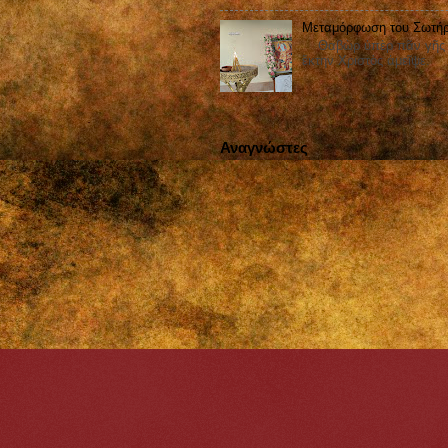
Μεταμόρφωση του Σωτήρ
Θαβὼρ ὑπὲρ πᾶν γῆς ἐδ
ἕκτην Χριστὸς ἀμεῖψε.
Αναγνώστες