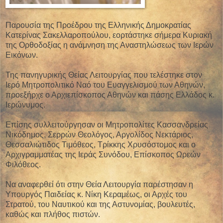
Παρουσία της Προέδρου της Ελληνικής Δημοκρατίας
Κατερίνας Σακελλαροπούλου, εορτάστηκε σήμερα Κυριακή
της Ορθοδοξίας η ανάμνηση της Αναστηλώσεως των Ιερών
Εικόνων.
Της πανηγυρικής Θείας Λειτουργίας που τελέστηκε στον
Ιερό Μητροπολιτικό Ναό του Ευαγγελισμού των Αθηνών,
προεξήρχε ο Αρχιεπίσκοπος Αθηνών και πάσης Ελλάδος κ.
Ιερώνυμος.
Επίσης συλλειτούργησαν οι Μητροπολίτες Κασσανδρείας
Νικόδημος, Σερρών Θεολόγος, Αργολίδος Νεκτάριος,
Θεσσαλιώτιδος Τιμόθεος, Τρίκκης Χρυσόστομος και ο
Αρχιγραμματέας της Ιεράς Συνόδου, Επίσκοπος Ωρεών
Φιλόθεος.
Να αναφερθεί ότι στην Θεία Λειτουργία παρέστησαν η
Υπουργός Παιδείας κ. Νίκη Κεραμέως, oι Αρχές του
Στρατού, του Ναυτικού και της Αστυνομίας, βουλευτές,
καθώς και πλήθος πιστών.