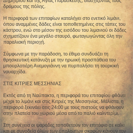
Δημητρίου και της Αγίας Παρασκευής, διασχίζοντας τους
δρόμους της πόλης.
Η περιφορά των επιταφίων καταλήγει στο ενετικό λιμάνι,
όπου αναμμένες δάδες είναι τοποθετημένες στις τάπες του
κάστρου, ενώ στο μέσον της εισόδου του λιμανιού οι δάδες
σχηματίζουν ένα μεγάλο σταυρό, φωταγωγώντας όλη την
παραλιακή περιοχή.
Σύμφωνα με την παράδοση, το έθιμο συνδυάζει τη
θρησκευτική κατάνυξη με την ηρωική προσπάθεια του
μπουρλοτιέρη Ανεμογιάννη να πυρπολήσει τη τουρκική
ναυαρχίδα.
ΣΤΙΣ ΚΙΤΡΙΕΣ ΜΕΣΣΗΝΙΑΣ
Εκτός από τη Ναύπακτο, η περιφορά του επιταφίου φθάνει
μέχρι το λιμάνι και στις Κιτριές της Μεσσηνίας. Μάλιστα, η
περιφορά ξεκινάει στις 24:00 με τους πιστούς να φθάνουν
στην πλατεία του χωριού μέσα από το παλιό καλντερίμι.
Στη συνέχεια οι ψαράδες τοποθετούν τον επιτάφιο σε καΐκι
και με συνοδεία όλων των υπολοίπων σκαφών κάνουν τον