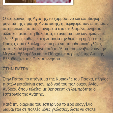
Ο εσπερινός της Αγάπης, το χαρμόσυνο και ελπιδοφόρο
μήνυμα της πρώτης Ανάστασης, η περιφορά των επιταφίων
σε ηρωικούς τόπους, ανάμεσα στα στολισμένα μνήματα,
αλλά και μέσα στη θάλασσα, το άναμμα των καντηλιών σε
εξωκλήσια, καθώς και η λιτανεία την δεύτερη ημέρα του
Πάσχα, που ολοκληρώνεται με ένα παραδοσιακό γλέντι,
αποτελούν μερικά μόνο από τα έθιμα που αναβιώνουν την
Μεγάλη Εβδομάδα και το Πάσχα σε περιοχές της Δυτικής
Ελλάδας και της Πελοποννήσου.
ΣΤΗΝ ΠΑΤΡΑ
Στην Πάτρα, το απόγευμα της Κυριακής του Πάσχα, πλήθος
πιστών μεταβαίνει στον ιερό ναό του πολιούχου Αγίου
Ανδρέα, όπου τελείται με θρησκευτική λαμπρότητα ο
εσπερινός της Αγάπης.
Κατά την διάρκεια του εσπερινού το ιερό ευαγγέλιο
διαβάζεται σε πολλές ξένες γλώσσες, ώστε να σταλεί