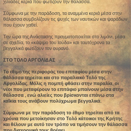
χιλιάδες κεριά που φωτίζουν την θάλασσα.
Σύμφωνα με την παράδοση, τα αναμμένα κεριά μέσα στην
θάλασσα συμβολίζουν τις ψυχές των ναυτικών και ψαράδων
που έχουν χαθεί.
Την ώρα της Ανάστασης πραγματοποιείται στο λιμάνι, μέσα
σε σχεδία, το «κάψιμο του Ιούδα» και ταυτόχρονα τα
βεγγαλικά φωτίζουν τον ουρανό.
ΣΤΟ ΤΟΛΟ ΑΡΓΟΛΙΔΑΣ
Το έθιμο της περιφοράς του επιταφίου μέσα στην
θάλασσα τηρείται και στο παραλιακό Τολό της
Αργολίδας. Μόλις η πομπή φθάσει στην παραλία, οι
νέοι που μεταφέρουν το επιτάφιο μπαίνουν μέσα στην
θάλασσα , ενώ αλιείες που βρίσκονται επάνω στα
καΐκια τους ανάβουν πολύχρωμα βεγγαλικά.
Σύμφωνα με την παράδοση το έθιμο τηρείται από τα
χρόνια που μετοίκησαν στο Τολό κάτοικοι της Κρήτης
και θέλουν με αυτό τον τρόπο να τιμήσουν την θάλασσα
που διαχρονικά τους θρέφει.