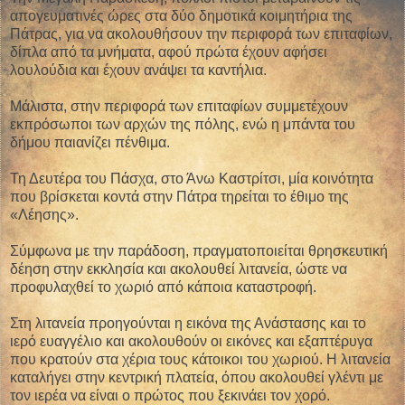
απογευματινές ώρες στα δύο δημοτικά κοιμητήρια της
Πάτρας, για να ακολουθήσουν την περιφορά των επιταφίων,
δίπλα από τα μνήματα, αφού πρώτα έχουν αφήσει
λουλούδια και έχουν ανάψει τα καντήλια.
Μάλιστα, στην περιφορά των επιταφίων συμμετέχουν
εκπρόσωποι των αρχών της πόλης, ενώ η μπάντα του
δήμου παιανίζει πένθιμα.
Τη Δευτέρα του Πάσχα, στο Άνω Καστρίτσι, μία κοινότητα
που βρίσκεται κοντά στην Πάτρα τηρείται το έθιμο της
«Λέησης».
Σύμφωνα με την παράδοση, πραγματοποιείται θρησκευτική
δέηση στην εκκλησία και ακολουθεί λιτανεία, ώστε να
προφυλαχθεί το χωριό από κάποια καταστροφή.
Στη λιτανεία προηγούνται η εικόνα της Ανάστασης και το
ιερό ευαγγέλιο και ακολουθούν οι εικόνες και εξαπτέρυγα
που κρατούν στα χέρια τους κάτοικοι του χωριού. Η λιτανεία
καταλήγει στην κεντρική πλατεία, όπου ακολουθεί γλέντι με
τον ιερέα να είναι ο πρώτος που ξεκινάει τον χορό.