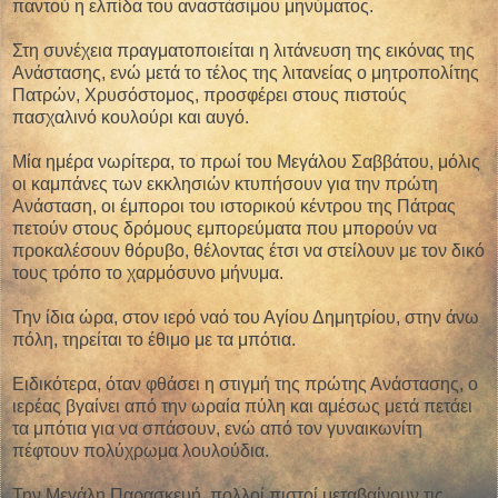
παντού η ελπίδα του αναστάσιμου μηνύματος.
Στη συνέχεια πραγματοποιείται η λιτάνευση της εικόνας της
Ανάστασης, ενώ μετά το τέλος της λιτανείας ο μητροπολίτης
Πατρών, Χρυσόστομος, προσφέρει στους πιστούς
πασχαλινό κουλούρι και αυγό.
Μία ημέρα νωρίτερα, το πρωί του Μεγάλου Σαββάτου, μόλις
οι καμπάνες των εκκλησιών κτυπήσουν για την πρώτη
Ανάσταση, οι έμποροι του ιστορικού κέντρου της Πάτρας
πετούν στους δρόμους εμπορεύματα που μπορούν να
προκαλέσουν θόρυβο, θέλοντας έτσι να στείλουν με τον δικό
τους τρόπο το χαρμόσυνο μήνυμα.
Την ίδια ώρα, στον ιερό ναό του Αγίου Δημητρίου, στην άνω
πόλη, τηρείται το έθιμο με τα μπότια.
Ειδικότερα, όταν φθάσει η στιγμή της πρώτης Ανάστασης, ο
ιερέας βγαίνει από την ωραία πύλη και αμέσως μετά πετάει
τα μπότια για να σπάσουν, ενώ από τον γυναικωνίτη
πέφτουν πολύχρωμα λουλούδια.
Την Μεγάλη Παρασκευή, πολλοί πιστοί μεταβαίνουν τις