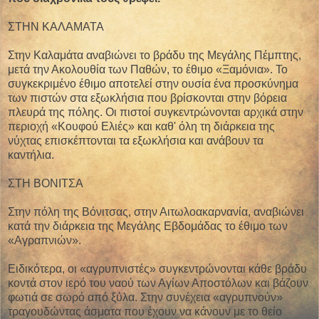
ΣΤΗΝ ΚΑΛΑΜΑΤΑ
Στην Καλαμάτα αναβιώνει το βράδυ της Μεγάλης Πέμπτης,
μετά την Ακολουθία των Παθών, το έθιμο «Ξαμόνια». Το
συγκεκριμένο έθιμο αποτελεί στην ουσία ένα προσκύνημα
των πιστών στα εξωκλήσια που βρίσκονται στην βόρεια
πλευρά της πόλης. Οι πιστοί συγκεντρώνονται αρχικά στην
περιοχή «Κουφού Ελιές» και καθ' όλη τη διάρκεια της
νύχτας επισκέπτονται τα εξωκλήσια και ανάβουν τα
καντήλια.
ΣΤΗ ΒΟΝΙΤΣΑ
Στην πόλη της Βόνιτσας, στην Αιτωλοακαρνανία, αναβιώνει
κατά την διάρκεια της Μεγάλης Εβδομάδας το έθιμο των
«Αγραπνιών».
Ειδικότερα, οι «αγρυπνιστές» συγκεντρώνονται κάθε βράδυ
κοντά στον ιερό του ναού των Αγίων Αποστόλων και βάζουν
φωτιά σε σωρό από ξύλα. Στην συνέχεια «αγρυπνούν»
τραγουδώντας άσματα που έχουν να κάνουν με το θείο