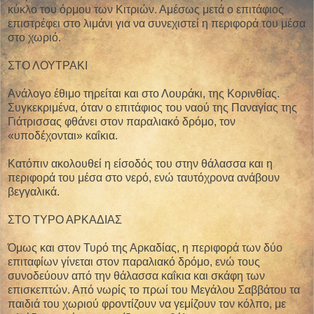
κύκλο του όρμου των Κιτριών. Αμέσως μετά ο επιτάφιος
επιστρέφει στο λιμάνι για να συνεχιστεί η περιφορά του μέσα
στο χωριό.
ΣΤΟ ΛΟΥΤΡΑΚΙ
Ανάλογο έθιμο τηρείται και στο Λουράκι, της Κορινθίας.
Συγκεκριμένα, όταν ο επιτάφιος του ναού της Παναγίας της
Γιάτρισσας φθάνει στον παραλιακό δρόμο, τον
«υποδέχονται» καΐκια.
Κατόπιν ακολουθεί η είσοδός του στην θάλασσα και η
περιφορά του μέσα στο νερό, ενώ ταυτόχρονα ανάβουν
βεγγαλικά.
ΣΤΟ ΤΥΡΟ ΑΡΚΑΔΙΑΣ
Όμως και στον Τυρό της Αρκαδίας, η περιφορά των δύο
επιταφίων γίνεται στον παραλιακό δρόμο, ενώ τους
συνοδεύουν από την θάλασσα καΐκια και σκάφη των
επισκεπτών. Από νωρίς το πρωί του Μεγάλου Σαββάτου τα
παιδιά του χωριού φροντίζουν να γεμίζουν τον κόλπο, με