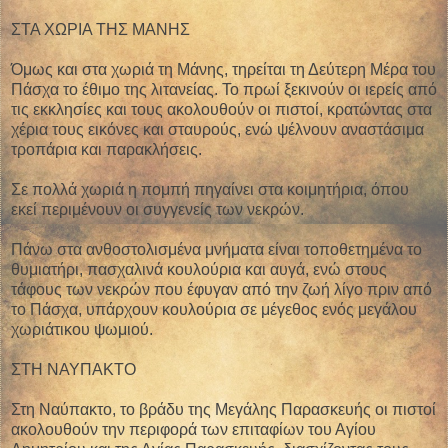
ΣΤΑ ΧΩΡΙΑ ΤΗΣ ΜΑΝΗΣ
Όμως και στα χωριά τη Μάνης, τηρείται τη Δεύτερη Μέρα του
Πάσχα το έθιμο της λιτανείας. Το πρωί ξεκινούν οι ιερείς από
τις εκκλησίες και τους ακολουθούν οι πιστοί, κρατώντας στα
χέρια τους εικόνες και σταυρούς, ενώ ψέλνουν αναστάσιμα
τροπάρια και παρακλήσεις.
Σε πολλά χωριά η πομπή πηγαίνει στα κοιμητήρια, όπου
εκεί περιμένουν οι συγγενείς των νεκρών.
Πάνω στα ανθοστολισμένα μνήματα είναι τοποθετημένα το
θυμιατήρι, πασχαλινά κουλούρια και αυγά, ενώ στους
τάφους των νεκρών που έφυγαν από την ζωή λίγο πριν από
το Πάσχα, υπάρχουν κουλούρια σε μέγεθος ενός μεγάλου
χωριάτικου ψωμιού.
ΣΤΗ ΝΑΥΠΑΚΤΟ
Στη Ναύπακτο, το βράδυ της Μεγάλης Παρασκευής οι πιστοί
ακολουθούν την περιφορά των επιταφίων του Αγίου