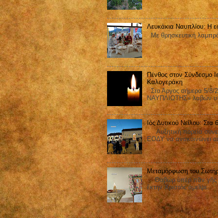
Λευκάκια Ναυπλίου: Η ε
Με θρησκευτική λαμπρότ
Πένθος στον Σύνδεσμο Ι
Καλογεράκη
Στο Άργος σήμερα 5/8/2
ΝΑΥΠΛΙΩΤΗΣ» λαβών υπ΄
Ιός Δυτικού Νείλου: Στα
Αυξητική πορεία συνεχίζ
ΕΟΔΥ να ανακοινώνει ακ
Μεταμόρφωση του Σωτήρ
Θαβὼρ ὑπὲρ πᾶν γῆς ἐδ
ἕκτην Χριστὸς ἀμεῖψε.