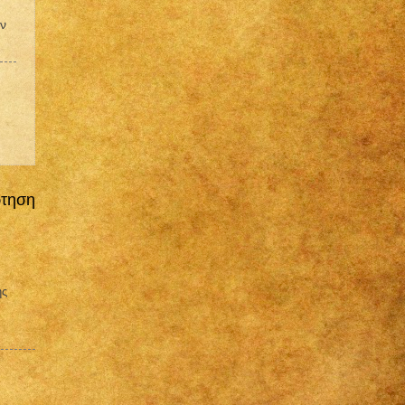
ών
ρτηση
ης