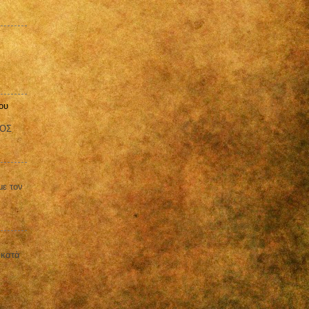
ου
ΒΟΣ
με τον
 κατὰ