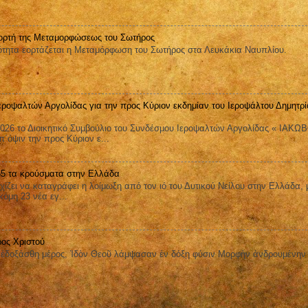
ορτή της Μεταμορφώσεως του Σωτήρος
ητα εορτάζεται η Μεταμόρφωση του Σωτήρος στα Λευκάκια Ναυπλίου.
εροψαλτών Αργολίδας για την προς Κύριον εκδημίαν του Ιεροψάλτου Δημητρί
026 το Διοικητικό Συμβούλιο του Συνδέσμου Ιεροψαλτών Αργολίδας « ΙΑΚΩ
όψιν την προς Κύριον ε...
 65 τα κρούσματα στην Ελλάδα
ει να καταγράφει η λοίμωξη από τον ιό του Δυτικού Νείλου στην Ελλάδα, 
όμη 23 νέα εγ...
ος Χριστού
οξάσθη μέρος, Ἰδὸν Θεοῦ λάμψασαν ἐν δόξῃ φύσιν Μορφὴν ἀνδρουμένην