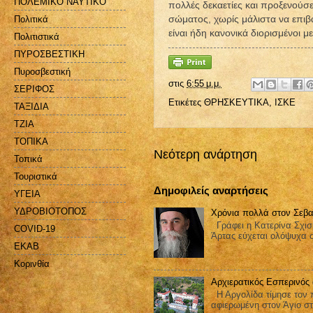
ΠΟΛΕΜΙΚΟ ΝΑΥΤΙΚΟ
πολλές δεκαετίες και προξενούσ
σώματος, χωρίς μάλιστα να επιβ
Πολιτικά
είναι ήδη κανονικά διορισμένοι μ
Πολιτιστικά
ΠΥΡΟΣΒΕΣΤΙΚΗ
Πυροσβεστική
στις
6:55 μ.μ.
ΣΕΡΙΦΟΣ
Ετικέτες
ΘΡΗΣΚΕΥΤΙΚΑ
,
ΙΣΚΕ
ΤΑΞΙΔΙΑ
ΤΖΙΑ
ΤΟΠΙΚΑ
Νεότερη ανάρτηση
Τοπικά
Τουριστικά
Δημοφιλείς αναρτήσεις
ΥΓΕΙΑ
ΥΔΡΟΒΙΟΤΟΠΟΣ
Χρόνια πολλά στον Σεβα
Γράφει η Κατερίνα Σχισ
COVID-19
Άρτας εύχεται ολόψυχα 
EKAB
Kορινθία
Αρχιερατικός Εσπερινός
Η Αργολίδα τίμησε τον π
αφιερωμένη στον Άγιο στ