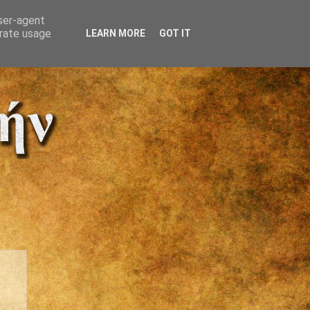
user-agent
erate usage
LEARN MORE
GOT IT
Η