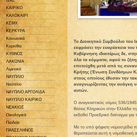
ΙΣΚΕ
ΚΑΙΡΙΚΟ
ΚΑΛΟΚΑΙΡΙ
ΚΕΜΧ
ΚΕΡΚΥΡΑ
Κοινωνικά
Το Διοικητικό Συμβούλιο του 
Κορινθία
εκφράσει την ευαρέσκεια του 
Κυβέρνηση ιδιαιτέρως δε, στη
ΚΥΘΝΟΣ
όλα τα κόμματα, αφού το ζήτη
ΛΑΚΩΝΙΑ
επετεύχθη μετά από τις συνα
Λιμενικό
Κρήτης (Ένωση Συνδέσμων Κλ
ΝΑΥΠΛΙΟ
στους οποίους έθεσαν την τα
αναγνωρίζοντας την ανάγκη ν
Ναύπλιο
αυτών.
ΝΑΥΠΛΙΟ ΑΡΓΟΛΙΔΑ
ΝΑΥΠΛΙΟ ΚΑΙΡΙΚΟ
Ο αναγκαστικός νόμος 536/1945
ΝΕΑΚΙΟΣ
θέσεις Κληρικών στην Ελλάδα την
εκδοθεί Προεδρικό διάταγμα γι
Οικολογικά
Παιδεία
Με το υπό ψήφιση νομοσχέδιο π
ΠΑΝΣΕΛΗΝΟΣ
θεραπεύεται αυτή η νομοθετική 