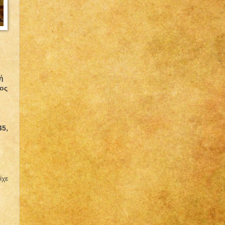
ή
ρος
45,
ίχε