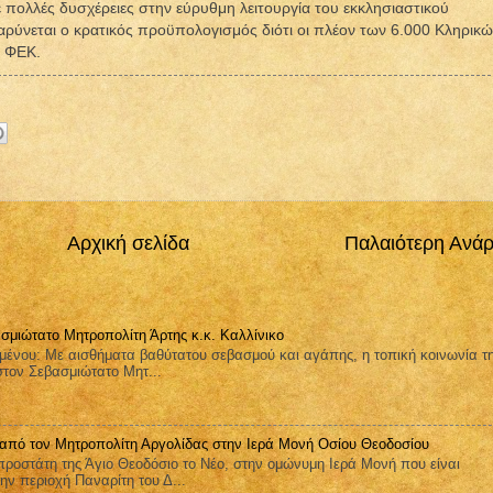
ε πολλές δυσχέρειες στην εύρυθμη λειτουργία του εκκλησιαστικού
αρύνεται ο κρατικός προϋπολογισμός διότι οι πλέον των 6.000 Κληρικ
ε ΦΕΚ.
Αρχική σελίδα
Παλαιότερη Ανά
σμιώτατο Μητροπολίτη Άρτης κ.κ. Καλλίνικο
μένου: Με αισθήματα βαθύτατου σεβασμού και αγάπης, η τοπική κοινωνία τ
στον Σεβασμιώτατο Μητ...
 από τον Μητροπολίτη Αργολίδας στην Ιερά Μονή Οσίου Θεοδοσίου
ροστάτη της Άγιο Θεοδόσιο το Νέο, στην ομώνυμη Ιερά Μονή που είναι
ην περιοχή Παναρίτη του Δ...