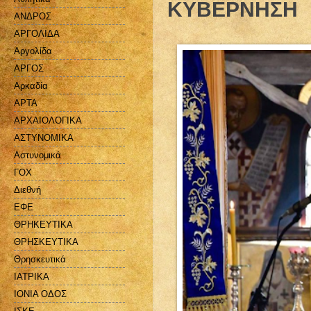
ΚΥΒΕΡΝΗΣΗ
ΑΝΔΡΟΣ
ΑΡΓΟΛΙΔΑ
Αργολίδα
ΑΡΓΟΣ
Αρκαδία
ΑΡΤΑ
ΑΡΧΑΙΟΛΟΓΙΚΑ
ΑΣΤΥΝΟΜΙΚΑ
Αστυνομικά
ΓΟΧ
Διεθνή
ΕΦΕ
ΘΡΗΚΕΥΤΙΚΑ
ΘΡΗΣΚΕΥΤΙΚΑ
Θρησκευτικά
ΙΑΤΡΙΚΑ
ΙΟΝΙΑ ΟΔΟΣ