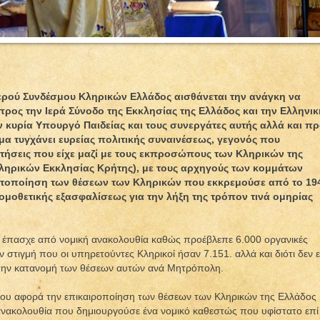
Ιερού Συνδέσμου Κληρικών Ελλάδος αισθάνεται την ανάγκη να
προς την Ιερά Σύνοδο της Εκκλησίας της Ελλάδος και την Ελληνικ
ν κυρία Υπουργό Παιδείας και τους συνεργάτες αυτής αλλά και π
μα τυγχάνει ευρείας πολιτικής συναινέσεως, γεγονός που
ντήσεις που είχε μαζί με τους εκπροσώπους των Κληρικών της
ηρικών Εκκλησίας Κρήτης), με τους αρχηγούς των κομμάτων
κτοποίηση των θέσεων των Κληρικών που εκκρεμούσε από το 19
ομοθετικής εξασφαλίσεως για την λήξη της τρόπον τινά ομηρίας
 έπασχε από νομική ανακολουθία καθώς προέβλεπε 6.000 οργανικές
 στιγμή που οι υπηρετούντες Κληρικοί ήσαν 7.151. αλλά και διότι δεν ε
α την κατανομή των θέσεων αυτών ανά Μητρόπολη.
ου αφορά την επικαιροποίηση των θέσεων των Κληρικών της Ελλάδος
ανακολουθία που δημιουργούσε ένα νομικό καθεστώς που υφίστατο επί