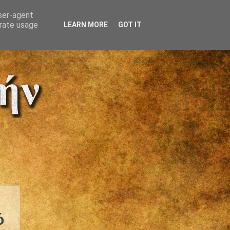
user-agent
erate usage
LEARN MORE
GOT IT
ό