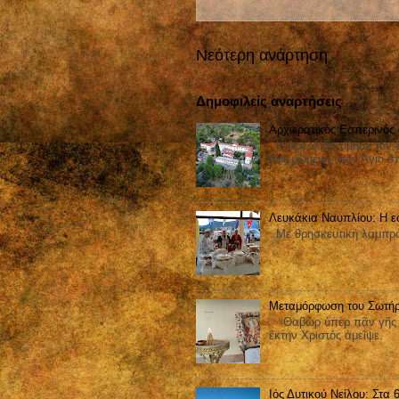
Νεότερη ανάρτηση
Δημοφιλείς αναρτήσεις
Αρχιερατικός Εσπερινός
Η Αργολίδα τίμησε τον π
αφιερωμένη στον Άγιο στ
Λευκάκια Ναυπλίου: Η ε
Με θρησκευτική λαμπρότ
Μεταμόρφωση του Σωτήρ
Θαβὼρ ὑπὲρ πᾶν γῆς ἐδ
ἕκτην Χριστὸς ἀμεῖψε.
Ιός Δυτικού Νείλου: Στα