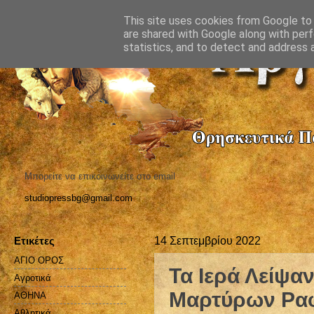
This site uses cookies from Google to d
are shared with Google along with perf
statistics, and to detect and address 
Μπορείτε να επικοινωνείτε στο email
studiopressbg@gmail.com
Ετικέτες
14 Σεπτεμβρίου 2022
ΑΓΙΟ ΟΡΟΣ
Τα Ιερά Λείψα
Αγροτικά
Μαρτύρων Ραφ
ΑΘΗΝΑ
Αθλητικά