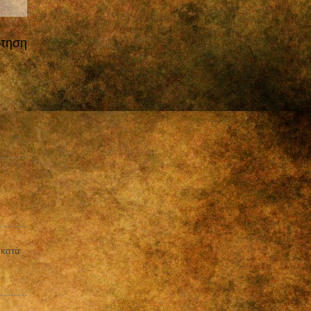
ρτηση
 κατὰ