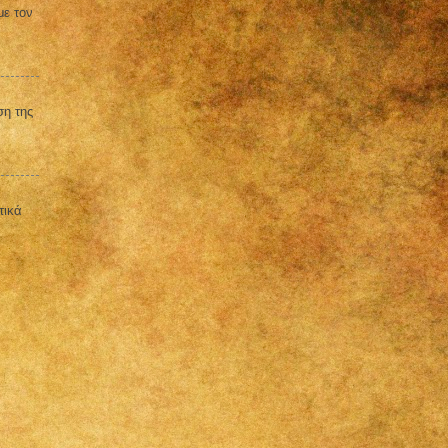
με τον
ση της
τικά