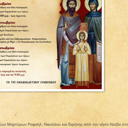
όξων Μαρτύρων Ραφαήλ, Νικολάου και Ειρήνης από την νήσο Λέσβο στ