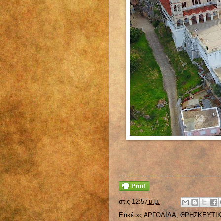
στις
12:57 μ.μ.
Ετικέτες
ΑΡΓΟΛΙΔΑ
,
ΘΡΗΣΚΕΥΤΙ