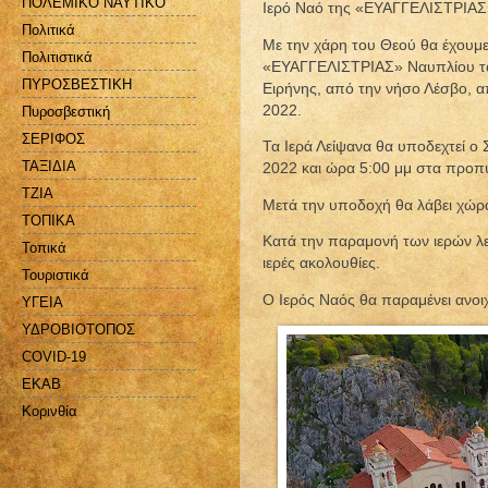
ΠΟΛΕΜΙΚΟ ΝΑΥΤΙΚΟ
Ιερό Ναό της «ΕΥΑΓΓΕΛΙΣΤΡΙΑΣ
Πολιτικά
Με την χάρη του Θεού θα έχουμε 
Πολιτιστικά
«ΕΥΑΓΓΕΛΙΣΤΡΙΑΣ» Ναυπλίου τα
ΠΥΡΟΣΒΕΣΤΙΚΗ
Ειρήνης, από την νήσο Λέσβο, 
2022.
Πυροσβεστική
ΣΕΡΙΦΟΣ
Τα Ιερά Λείψανα θα υποδεχτεί ο
ΤΑΞΙΔΙΑ
2022 και ώρα 5:00 μμ στα προπύ
ΤΖΙΑ
Μετά την υποδοχή θα λάβει χώρα
ΤΟΠΙΚΑ
Κατά την παραμονή των ιερών λε
Τοπικά
ιερές ακολουθίες.
Τουριστικά
Ο Ιερός Ναός θα παραμένει ανοιχ
ΥΓΕΙΑ
ΥΔΡΟΒΙΟΤΟΠΟΣ
COVID-19
EKAB
Kορινθία