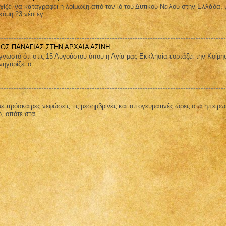
ει να καταγράφει η λοίμωξη από τον ιό του Δυτικού Νείλου στην Ελλάδα, 
όμη 23 νέα εγ...
ΑΟΣ ΠΑΝΑΓΙΑΣ ΣΤΗΝ ΑΡΧΑΙΑ ΑΣΙΝΗ
στό ότι στις 15 Αυγούστου όπου η Αγία μας Εκκλησία εορτάζει την Κοίμη
ηγυρίζει ο
ε πρόσκαιρες νεφώσεις τις μεσημβρινές και απογευματινές ώρες στα ηπειρω
ο, οπότε στα...