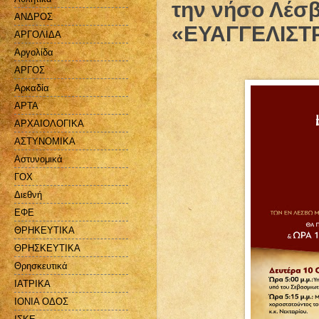
την νήσο Λέσβ
ΑΝΔΡΟΣ
«ΕΥΑΓΓΕΛΙΣΤΡ
ΑΡΓΟΛΙΔΑ
Αργολίδα
ΑΡΓΟΣ
Αρκαδία
ΑΡΤΑ
ΑΡΧΑΙΟΛΟΓΙΚΑ
ΑΣΤΥΝΟΜΙΚΑ
Αστυνομικά
ΓΟΧ
Διεθνή
ΕΦΕ
ΘΡΗΚΕΥΤΙΚΑ
ΘΡΗΣΚΕΥΤΙΚΑ
Θρησκευτικά
ΙΑΤΡΙΚΑ
ΙΟΝΙΑ ΟΔΟΣ