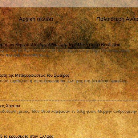
Αρχική σελίδα
Παλαιότερη Ανά
 από τον Μητροπολίτη Αργολίδας στην Ιερά Μονή Οσίου Θεοδοσίου
ροστάτη της Άγιο Θεοδόσιο το Νέο, στην ομώνυμη Ιερά Μονή που είναι
ην περιοχή Παναρίτη του Δ...
ορτή της Μεταμορφώσεως του Σωτήρος
ητα εορτάζεται η Μεταμόρφωση του Σωτήρος στα Λευκάκια Ναυπλίου.
ος Χριστού
οξάσθη μέρος, Ἰδὸν Θεοῦ λάμψασαν ἐν δόξῃ φύσιν Μορφὴν ἀνδρουμένην
 65 τα κρούσματα στην Ελλάδα