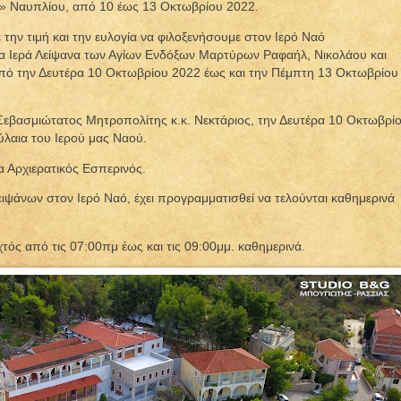
» Ναυπλίου, από 10 έως 13 Οκτωβρίου 2022.
την τιμή και την ευλογία να φιλοξενήσουμε στον Ιερό Ναό
 Ιερά Λείψανα των Αγίων Ενδόξων Μαρτύρων Ραφαήλ, Νικολάου και
από την Δευτέρα 10 Οκτωβρίου 2022 έως και την Πέμπτη 13 Οκτωβρίου
 Σεβασμιώτατος Μητροπολίτης κ.κ. Νεκτάριος, την Δευτέρα 10 Οκτωβρί
λαια του Ιερού μας Ναού.
 Αρχιερατικός Εσπερινός.
ιψάνων στον Ιερό Ναό, έχει προγραμματισθεί να τελούνται καθημερινά
τός από τις 07:00πμ έως και τις 09:00μμ. καθημερινά.