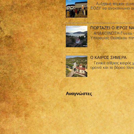
Αυξητική πορεία συνεχίζ
ΕΟΔΥ να ανακοινώνει ακ
ΓΙΟΡΤΑΖΕΙ Ο ΙΕΡΟΣ Ν
ΑΝΑΚΟΙΝΩΣΗ Γίνεται γνω
Υπεραγίας Θεοτόκου παν
Ο ΚΑΙΡΟΣ ΣΗΜΕΡΑ
Γενικά αίθριος καιρός μ
ορεινά και το βόρειο Ιόνι
Αναγνώστες