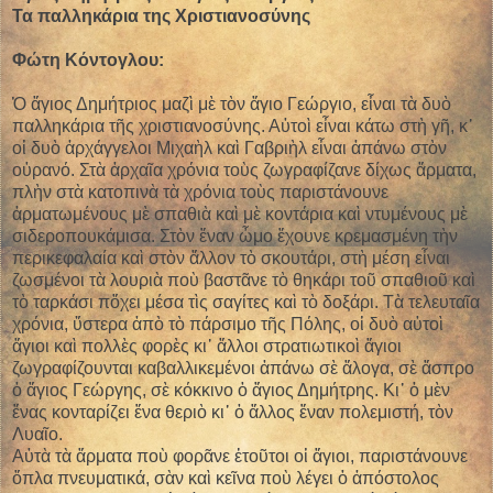
Τα παλληκάρια της Χριστιανοσύνης
Φώτη Κόντογλου:
Ὁ ἅγιος Δημήτριος μαζὶ μὲ τὸν ἅγιο Γεώργιο, εἶναι τὰ δυὸ
παλληκάρια τῆς χριστιανοσύνης. Αὐτοὶ εἶναι κάτω στὴ γῆ, κ᾿
οἱ δυὸ ἀρχάγγελοι Μιχαὴλ καὶ Γαβριὴλ εἶναι ἀπάνω στὸν
οὐρανό. Στὰ ἀρχαῖα χρόνια τοὺς ζωγραφίζανε δίχως ἄρματα,
πλὴν στὰ κατοπινὰ τὰ χρόνια τοὺς παριστάνουνε
ἀρματωμένους μὲ σπαθιὰ καὶ μὲ κοντάρια καὶ ντυμένους μὲ
σιδεροπουκάμισα. Στὸν ἕναν ὦμο ἔχουνε κρεμασμένη τὴν
περικεφαλαία καὶ στὸν ἄλλον τὸ σκουτάρι, στὴ μέση εἶναι
ζωσμένοι τὰ λουριὰ ποὺ βαστᾶνε τὸ θηκάρι τοῦ σπαθιοῦ καὶ
τὸ ταρκάσι πὄχει μέσα τὶς σαγίτες καὶ τὸ δοξάρι. Τὰ τελευταῖα
χρόνια, ὕστερα ἀπὸ τὸ πάρσιμο τῆς Πόλης, οἱ δυὸ αὐτοὶ
ἅγιοι καὶ πολλὲς φορὲς κι᾿ ἄλλοι στρατιωτικοὶ ἅγιοι
ζωγραφίζουνται καβαλλικεμένοι ἀπάνω σὲ ἄλογα, σὲ ἄσπρο
ὁ ἅγιος Γεώργης, σὲ κόκκινο ὁ ἅγιος Δημήτρης. Κι᾿ ὁ μὲν
ἕνας κονταρίζει ἕνα θεριὸ κι᾿ ὁ ἄλλος ἕναν πολεμιστή, τὸν
Λυαῖο.
Αὐτὰ τὰ ἄρματα ποὺ φορᾶνε ἐτοῦτοι οἱ ἅγιοι, παριστάνουνε
ὅπλα πνευματικά, σὰν καὶ κεῖνα ποὺ λέγει ὁ ἀπόστολος