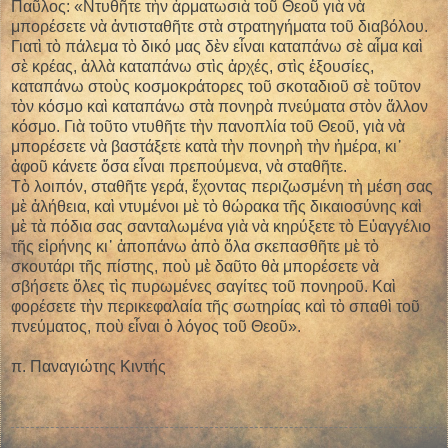
Παῦλος: «Ντυθῆτε τὴν ἀρματωσιὰ τοῦ Θεοῦ γιὰ νὰ
μπορέσετε νὰ ἀντισταθῆτε στὰ στρατηγήματα τοῦ διαβόλου.
Γιατὶ τὸ πάλεμα τὸ δικό μας δὲν εἶναι καταπάνω σὲ αἷμα καὶ
σὲ κρέας, ἀλλὰ καταπάνω στὶς ἀρχές, στὶς ἐξουσίες,
καταπάνω στοὺς κοσμοκράτορες τοῦ σκοταδιοῦ σὲ τοῦτον
τὸν κόσμο καὶ καταπάνω στὰ πονηρὰ πνεύματα στὸν ἄλλον
κόσμο. Γιὰ τοῦτο ντυθῆτε τὴν πανοπλία τοῦ Θεοῦ, γιὰ νὰ
μπορέσετε νὰ βαστάξετε κατὰ τὴν πονηρὴ τὴν ἡμέρα, κι᾿
ἀφοῦ κάνετε ὅσα εἶναι πρεπούμενα, νὰ σταθῆτε.
Τὸ λοιπόν, σταθῆτε γερά, ἔχοντας περιζωσμένη τὴ μέση σας
μὲ ἀλήθεια, καὶ ντυμένοι μὲ τὸ θώρακα τῆς δικαιοσύνης καὶ
μὲ τὰ πόδια σας σανταλωμένα γιὰ νὰ κηρύξετε τὸ Εὐαγγέλιο
τῆς εἰρήνης κι᾿ ἀποπάνω ἀπὸ ὅλα σκεπασθῆτε μὲ τὸ
σκουτάρι τῆς πίστης, ποὺ μὲ δαῦτο θὰ μπορέσετε νὰ
σβήσετε ὅλες τὶς πυρωμένες σαγίτες τοῦ πονηροῦ. Καὶ
φορέσετε τὴν περικεφαλαία τῆς σωτηρίας καὶ τὸ σπαθὶ τοῦ
πνεύματος, ποὺ εἶναι ὁ λόγος τοῦ Θεοῦ».
π. Παναγιώτης Κιντής