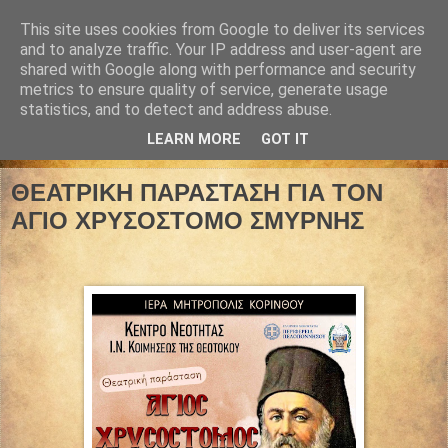
This site uses cookies from Google to deliver its services
and to analyze traffic. Your IP address and user-agent are
shared with Google along with performance and security
metrics to ensure quality of service, generate usage
statistics, and to detect and address abuse.
LEARN MORE
GOT IT
18 Οκτωβρίου 2022
ΘΕΑΤΡΙΚΗ ΠΑΡΑΣΤΑΣΗ ΓΙΑ ΤΟΝ
ΑΓΙΟ ΧΡΥΣΟΣΤΟΜΟ ΣΜΥΡΝΗΣ