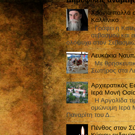
Χρόνια πολλά σ
Καλλίνικο
Γράφει η Κατε
σεβασμού και α
ολόψυχα στον Σεβασμιώ
Λευκάκια Ναυπ
Με θρησκευτικ
Σωτήρος στα Λ
Αρχιερατικός Ε
Ιερά Μονή Οσί
Η Αργολίδα τίμ
ομώνυμη Ιερά Μ
Παναρίτη του Δ...
Πένθος στον Σ
Κύριον εκδημία