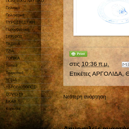
ΠΟΛΕΜΙΚΟ ΝΑΥΤΙΚΟ
Πολιτικά
Πολιτιστικά
ΠΥΡΟΣΒΕΣΤΙΚΗ
Πυροσβεστική
ΣΕΡΙΦΟΣ
ΤΑΞΙΔΙΑ
ΤΖΙΑ
ΤΟΠΙΚΑ
στις
10:36 π.μ.
Τοπικά
Ετικέτες
ΑΡΓΟΛΙΔΑ
,
Τουριστικά
ΥΓΕΙΑ
ΥΔΡΟΒΙΟΤΟΠΟΣ
COVID-19
Νεότερη ανάρτηση
EKAB
Kορινθία
Δημοφιλείς αναρτήσ