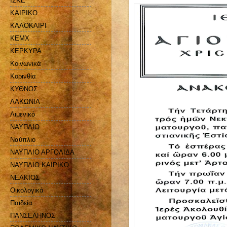
ΙΣΚΕ
ΚΑΙΡΙΚΟ
ΚΑΛΟΚΑΙΡΙ
ΚΕΜΧ
ΚΕΡΚΥΡΑ
Κοινωνικά
Κορινθία
ΚΥΘΝΟΣ
ΛΑΚΩΝΙΑ
Λιμενικό
ΝΑΥΠΛΙΟ
Ναύπλιο
ΝΑΥΠΛΙΟ ΑΡΓΟΛΙΔΑ
ΝΑΥΠΛΙΟ ΚΑΙΡΙΚΟ
ΝΕΑΚΙΟΣ
Οικολογικά
Παιδεία
ΠΑΝΣΕΛΗΝΟΣ