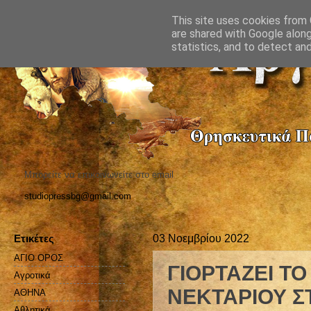
This site uses cookies from G
are shared with Google along
statistics, and to detect an
Μπορείτε να επικοινωνείτε στο email
studiopressbg@gmail.com
Ετικέτες
03 Νοεμβρίου 2022
ΑΓΙΟ ΟΡΟΣ
ΓΙΟΡΤΑΖΕΙ ΤΟ
Αγροτικά
ΝΕΚΤΑΡΙΟΥ Σ
ΑΘΗΝΑ
Αθλητικά