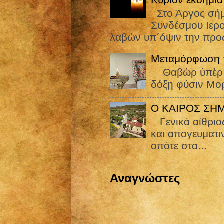
Στο Άργος σήμε
Συνδέσμου Ιε
λαβών υπ΄όψιν την προς
Μεταμόρφωση τ
Θαβὼρ ὑπὲρ πᾶ
δόξῃ φύσιν Μορ
Ο ΚΑΙΡΟΣ ΣΗ
Γενικά αίθριος
και απογευματιν
οπότε στα...
Αναγνώστες