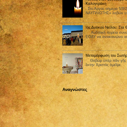
Καλογεράκη
Στο Άργος σήμερα 5/8/2
ΝΑΥΠΛΙΩΤΗΣ» λαβών υπ΄
Ιός Δυτικού Νείλου: Στα
Αυξητική πορεία συνεχίζ
ΕΟΔΥ να ανακοινώνει ακ
Μεταμόρφωση του Σωτήρ
Θαβὼρ ὑπὲρ πᾶν γῆς ἐδ
ἕκτην Χριστὸς ἀμεῖψε.
Αναγνώστες