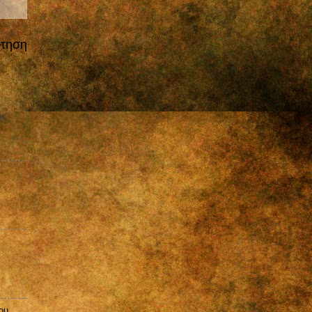
ρτηση
ης
ου