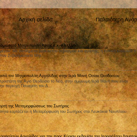
Αρχική σελίδα
Παλαιότερη Ανά
σμιώτατο Μητροπολίτη Άρτης κ.κ. Καλλίνικο
μένου: Με αισθήματα βαθύτατου σεβασμού και αγάπης, η τοπική κοινωνία τ
στον Σεβασμιώτατο Μητ...
 από τον Μητροπολίτη Αργολίδας στην Ιερά Μονή Οσίου Θεοδοσίου
ροστάτη της Άγιο Θεοδόσιο το Νέο, στην ομώνυμη Ιερά Μονή που είναι
ην περιοχή Παναρίτη του Δ...
ορτή της Μεταμορφώσεως του Σωτήρος
ητα εορτάζεται η Μεταμόρφωση του Σωτήρος στα Λευκάκια Ναυπλίου.
εροψαλτών Αργολίδας για την προς Κύριον εκδημίαν του Ιεροψάλτου Δημητρί