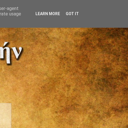
user-agent
erate usage
LEARN MORE
GOT IT