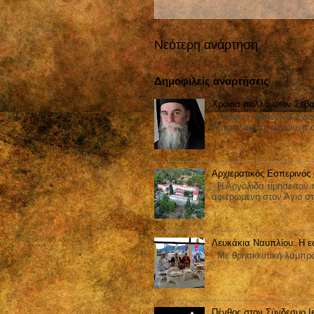
Νεότερη ανάρτηση
Δημοφιλείς αναρτήσεις
Χρόνια πολλά στον Σεβα
Γράφει η Κατερίνα Σχισ
Άρτας εύχεται ολόψυχα 
Αρχιερατικός Εσπερινός
Η Αργολίδα τίμησε τον π
αφιερωμένη στον Άγιο στ
Λευκάκια Ναυπλίου: Η ε
Με θρησκευτική λαμπρότ
Πένθος στον Σύνδεσμο Ι