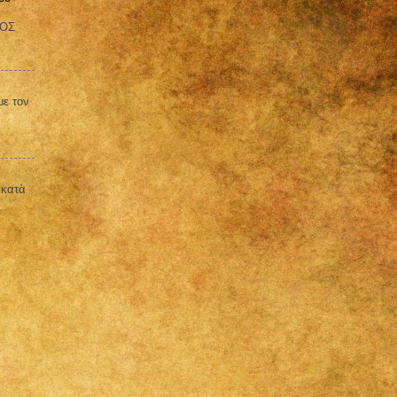
ΒΟΣ
με τον
 κατὰ