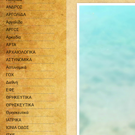
ΑΝΔΡΟΣ
ΑΡΓΟΛΙΔΑ
Αργολίδα
ΑΡΓΟΣ
Αρκαδία
ΑΡΤΑ
ΑΡΧΑΙΟΛΟΓΙΚΑ
ΑΣΤΥΝΟΜΙΚΑ
Αστυνομικά
ΓΟΧ
Διεθνή
ΕΦΕ
ΘΡΗΚΕΥΤΙΚΑ
ΘΡΗΣΚΕΥΤΙΚΑ
Θρησκευτικά
ΙΑΤΡΙΚΑ
ΙΟΝΙΑ ΟΔΟΣ