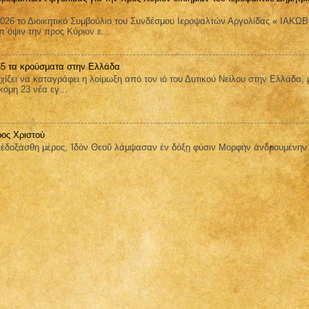
026 το Διοικητικό Συμβούλιο του Συνδέσμου Ιεροψαλτών Αργολίδας « ΙΑΚΩ
όψιν την προς Κύριον ε...
 65 τα κρούσματα στην Ελλάδα
ει να καταγράφει η λοίμωξη από τον ιό του Δυτικού Νείλου στην Ελλάδα, 
όμη 23 νέα εγ...
ος Χριστού
οξάσθη μέρος, Ἰδὸν Θεοῦ λάμψασαν ἐν δόξῃ φύσιν Μορφὴν ἀνδρουμένην