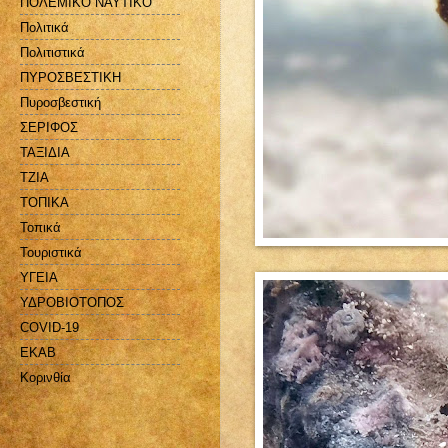
ΠΟΛΕΜΙΚΟ ΝΑΥΤΙΚΟ
Πολιτικά
Πολιτιστικά
ΠΥΡΟΣΒΕΣΤΙΚΗ
Πυροσβεστική
ΣΕΡΙΦΟΣ
ΤΑΞΙΔΙΑ
ΤΖΙΑ
ΤΟΠΙΚΑ
Τοπικά
Τουριστικά
ΥΓΕΙΑ
ΥΔΡΟΒΙΟΤΟΠΟΣ
COVID-19
EKAB
Kορινθία