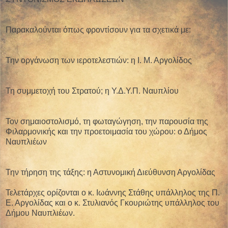
Παρακαλούνται όπως φροντίσουν για τα σχετικά με:
Την οργάνωση των ιεροτελεστιών: η Ι. Μ. Αργολίδος
Τη συμμετοχή του Στρατού; η Υ.Δ.Υ.Π. Ναυπλίου
Τον σημαιοστολισμό, τη φωταγώγηση, την παρουσία της
Φιλαρμονικής και την προετοιμασία του χώρου: ο Δήμος
Ναυπλιέων
Την τήρηση της τάξης: η Αστυνομική Διεύθυνση Αργολίδας
Τελετάρχες ορίζονται ο κ. Ιωάννης Στάθης υπάλληλος της Π.
Ε. Αργολίδας και ο κ. Στυλιανός Γκουριώτης υπάλληλος του
Δήμου Ναυπλιέων.