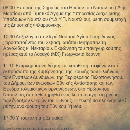
08.00 Έπαρση της Σημαίας στο Ηρώον του Ναυπλίου (25ης
Μαρτίου) από Τιμητικό Άγημα της Υπηρεσίας Διαχείρισης
Υποδομών Ναυπλίου (Υ.Δ.Υ.Π. Ναυπλίου), με τη συμμετοχή
της Δημοτικής Φιλαρμονικής.
10.30 Δοξολογία στον Ιερό Ναό του Αγίου Σπυρίδωνος,
χοροστατούντος του Σεβασμιωτάτου Μητροπολίτη
Αργολίδος κ. Νεκταρίου. Εκφώνηση του πανηγυρικού της
ημέρας από το Λοχαγό (ΜΧ) Γεωργαντά Ιωάννη.
11.10 Επιμνημόσυνη δέηση και κατάθεση στεφάνων από
εκπρόσωπο της Κυβέρνησης, της Βουλής των Ελλήνων,
των Ενόπλων Δυνάμεων, της Περιφέρειας Πελοποννήσου,
του Δήμου, των ενώσεων Εθνικής Αντίστασης και των
Εφεδροπολεμιστικών οργανώσεων, στο Ηρώον του
Ναυπλίου, όπου θα τηρηθεί ενός λεπτού σιγή στη μνήμη
των ένδοξων νεκρών του Έθνους. Η τελετή θα ολοκληρωθεί
με την ανάκρουση του Εθνικού Ύμνου.
17.00 Υποστολή της Σημαίας
ΣΥΝΤΟΝΙΣΜΟΣ ΕΚΔΗΛΩΣΕΩΝ