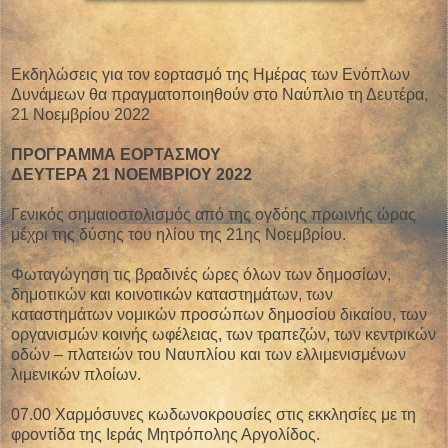
Εκδηλώσεις για τον εορτασμό της Ημέρας των Ενόπλων
Δυνάμεων θα πραγματοποιηθούν στο Ναύπλιο τη Δευτέρα,
21 Νοεμβρίου 2022
ΠΡΟΓΡΑΜΜΑ ΕΟΡΤΑΣΜΟΥ
ΔΕΥΤΕΡΑ 21 ΝΟΕΜΒΡΙΟΥ 2022
Γενικός σημαιοστολισμός από της ογδόης πρωινής ώρας
μέχρι της δύσης του ηλίου της 21ης Νοεμβρίου.
Φωταγώγηση τις βραδινές ώρες όλων των δημοσίων,
δημοτικών και κοινοτικών καταστημάτων, των
καταστημάτων νομικών προσώπων δημοσίου δικαίου, των
οργανισμών κοινής ωφέλειας, των τραπεζών, των κεντρικών
οδών – πλατειών του Ναυπλίου και των ελλιμενισμένων
λιμενικών πλοίων.
07.00 Χαρμόσυνες κωδωνοκρουσίες στις εκκλησίες με τη
φροντίδα της Ιεράς Μητρόπολης Αργολίδος.