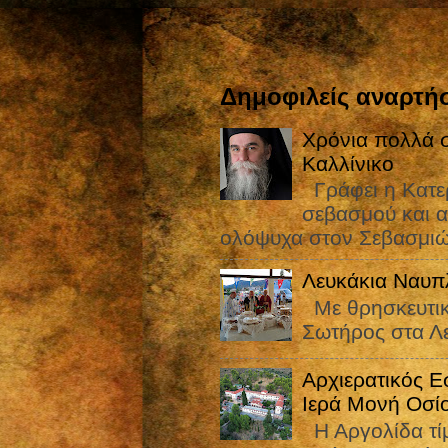
Δημοφιλείς αναρτήσ
Χρόνια πολλά σ
Καλλίνικο
Γράφει η Κατε
σεβασμού και α
ολόψυχα στον Σεβασμιώ
Λευκάκια Ναυπ
Με θρησκευτικ
Σωτήρος στα Λ
Αρχιερατικός Ε
Ιερά Μονή Οσί
Η Αργολίδα τίμ