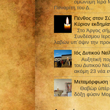
ομώνυμη Ιερά Μ
Παναρίτη του Δ...
Πένθος στον Σ
Κύριον εκδημία
Στο Άργος σήμε
Συνδέσμου Ιε
λαβών υπ΄όψιν την προς
Ιός Δυτικού Νε
Αυξητική πορεί
του Δυτικού Νε
ακόμη 23 νέα εγ
Μεταμόρφωση τ
Θαβὼρ ὑπὲρ πᾶ
δόξῃ φύσιν Μορ