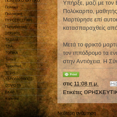
ΠΟΛΕΜΙΚΟ ΝΑΥΤΙΚΟ
Υπήρξε, μαζί με τον
Πολιτικά
Πολύκαρπο, μαθητής
Πολιτιστικά
Μαρτύρησε επί αυτοκ
ΠΥΡΟΣΒΕΣΤΙΚΗ
κατασπαραχθείς από 
Πυροσβεστική
ΣΕΡΙΦΟΣ
ΤΑΞΙΔΙΑ
Μετά το φρικτό μαρτ
ΤΖΙΑ
τον ιππόδρομο τα εν
ΤΟΠΙΚΑ
Τοπικά
στην Αντιόχεια. Η Σύ
Τουριστικά
ΥΓΕΙΑ
ΥΔΡΟΒΙΟΤΟΠΟΣ
στις
11:08 π.μ.
COVID-19
Ετικέτες
ΘΡΗΣΚΕΥΤΙ
EKAB
Kορινθία
Νεότερη ανάρτηση