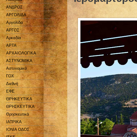
ΑΝΔΡΟΣ
ΑΡΓΟΛΙΔΑ
Αργολίδα
ΑΡΓΟΣ
Αρκαδία
ΑΡΤΑ
ΑΡΧΑΙΟΛΟΓΙΚΑ
ΑΣΤΥΝΟΜΙΚΑ
Αστυνομικά
ΓΟΧ
Διεθνή
ΕΦΕ
ΘΡΗΚΕΥΤΙΚΑ
ΘΡΗΣΚΕΥΤΙΚΑ
Θρησκευτικά
ΙΑΤΡΙΚΑ
ΙΟΝΙΑ ΟΔΟΣ