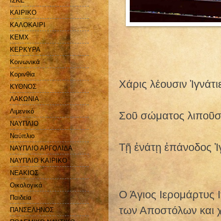
ΙΣΚΕ
ΚΑΙΡΙΚΟ
ΚΑΛΟΚΑΙΡΙ
ΚΕΜΧ
ΚΕΡΚΥΡΑ
Κοινωνικά
Κορινθία
Χάρις λέουσιν Ἰγνάτι
ΚΥΘΝΟΣ
ΛΑΚΩΝΙΑ
Λιμενικό
Σοῦ σώματος λιποῦσι
ΝΑΥΠΛΙΟ
Ναύπλιο
Τῇ ἐνάτῃ ἐπάνοδος Ἰγ
ΝΑΥΠΛΙΟ ΑΡΓΟΛΙΔΑ
ΝΑΥΠΛΙΟ ΚΑΙΡΙΚΟ
ΝΕΑΚΙΟΣ
Οικολογικά
Ο Άγιος Ιερομάρτυς Ι
Παιδεία
των Αποστόλων και χ
ΠΑΝΣΕΛΗΝΟΣ