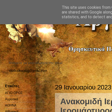
This site uses cookies from G
are shared with Google along
statistics, and to detect an
Μπορείτε να επικοινωνείτε στο email
studiopressbg@gmail.com
Ετικέτες
29 Ιανουαρίου 2023
ΑΓΙΟ ΟΡΟΣ
Ανακομιδή Ι
Αγροτικά
ΑΘΗΝΑ
Ιερομάρτυρο
Αθλητικά