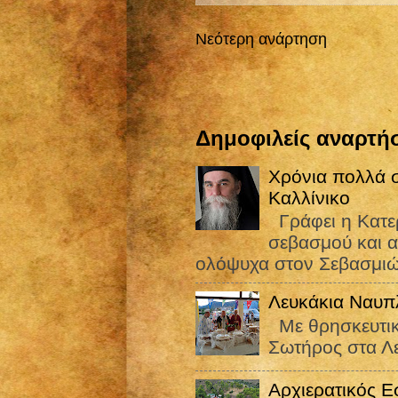
Νεότερη ανάρτηση
Δημοφιλείς αναρτήσ
Χρόνια πολλά σ
Καλλίνικο
Γράφει η Κατε
σεβασμού και α
ολόψυχα στον Σεβασμιώ
Λευκάκια Ναυπ
Με θρησκευτικ
Σωτήρος στα Λ
Αρχιερατικός Ε