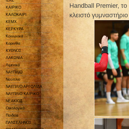
ΙΣΚΕ
Handball Premier, τ
ΚΑΙΡΙΚΟ
κλειστό γυμναστήριο
ΚΑΛΟΚΑΙΡΙ
ΚΕΜΧ
ΚΕΡΚΥΡΑ
Κοινωνικά
Κορινθία
ΚΥΘΝΟΣ
ΛΑΚΩΝΙΑ
Λιμενικό
ΝΑΥΠΛΙΟ
Ναύπλιο
ΝΑΥΠΛΙΟ ΑΡΓΟΛΙΔΑ
ΝΑΥΠΛΙΟ ΚΑΙΡΙΚΟ
ΝΕΑΚΙΟΣ
Οικολογικά
Παιδεία
ΠΑΝΣΕΛΗΝΟΣ