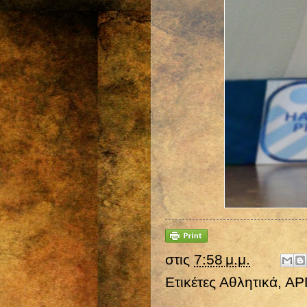
στις
7:58 μ.μ.
Ετικέτες
Αθλητικά
,
ΑΡ