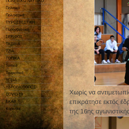
ΠΟΛΕΜΙΚΟ ΝΑΥΤΙΚΟ
Πολιτικά
Πολιτιστικά
ΠΥΡΟΣΒΕΣΤΙΚΗ
Πυροσβεστική
ΣΕΡΙΦΟΣ
ΤΑΞΙΔΙΑ
ΤΖΙΑ
ΤΟΠΙΚΑ
Τοπικά
Τουριστικά
ΥΓΕΙΑ
ΥΔΡΟΒΙΟΤΟΠΟΣ
Χωρίς να αντιμετωπί
COVID-19
επικράτησε εκτός έδ
EKAB
Kορινθία
της 16ης αγωνιστικής