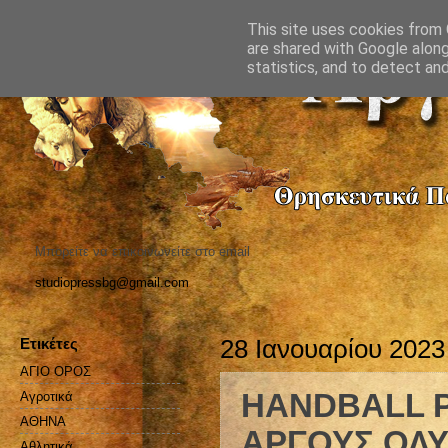
This site uses cookies from G
are shared with Google along
statistics, and to detect an
Μπορείτε να επικοινωνείτε στο email
studiopressbg@gmail.com
Ετικέτες
28 Ιανουαρίου 2023
ΑΓΙΟ ΟΡΟΣ
HANDBALL P
Αγροτικά
ΑΘΗΝΑ
ΑΡΓΟΥΣ ΟΛ
Αθλητικά