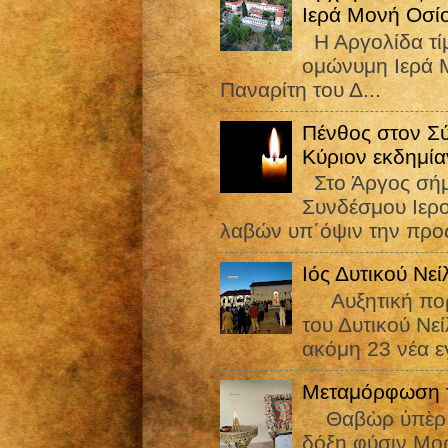
Ιερά Μονή Οσί
Η Αργολίδα τίμ
ομώνυμη Ιερά Μ
Παναρίτη του Δ...
Πένθος στον Σ
Κύριον εκδημία
Στο Άργος σήμε
Συνδέσμου Ιε
λαβών υπ΄όψιν την προς
Ιός Δυτικού Νε
Αυξητική πορεί
του Δυτικού Νε
ακόμη 23 νέα εγ
Μεταμόρφωση τ
Θαβὼρ ὑπὲρ πᾶ
δόξῃ φύσιν Μορ