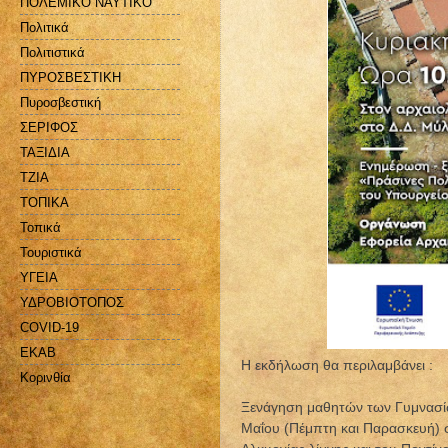
ΠΟΛΕΜΙΚΟ ΝΑΥΤΙΚΟ
Πολιτικά
Πολιτιστικά
ΠΥΡΟΣΒΕΣΤΙΚΗ
Πυροσβεστική
ΣΕΡΙΦΟΣ
ΤΑΞΙΔΙΑ
ΤΖΙΑ
ΤΟΠΙΚΑ
Τοπικά
Τουριστικά
ΥΓΕΙΑ
ΥΔΡΟΒΙΟΤΟΠΟΣ
COVID-19
EKAB
Η εκδήλωση θα περιλαμβάνει :
Kορινθία
Ξενάγηση μαθητών των Γυμνασίων
Μαΐου (Πέμπτη και Παρασκευή) 