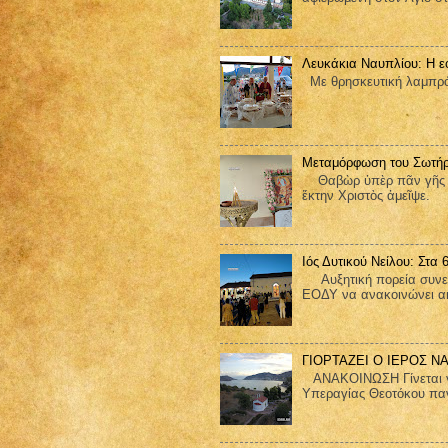
Λευκάκια Ναυπλίου: Η ε
Με θρησκευτική λαμπρότ
Μεταμόρφωση του Σωτήρ
Θαβὼρ ὑπὲρ πᾶν γῆς ἐδ
ἕκτην Χριστὸς ἀμεῖψε.
Ιός Δυτικού Νείλου: Στα
Αυξητική πορεία συνεχίζ
ΕΟΔΥ να ανακοινώνει ακ
ΓΙΟΡΤΑΖΕΙ Ο ΙΕΡΟΣ Ν
ΑΝΑΚΟΙΝΩΣΗ Γίνεται γνω
Υπεραγίας Θεοτόκου παν