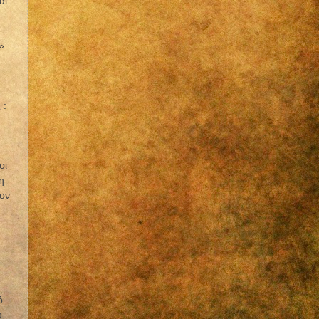
αι
»
 :
οι
η
ον
ό
ύ