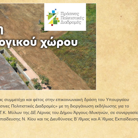
ς συμμετέχει και φέτος στην επικοινωνιακή δράση του Υπουργείου
σινες Πολιτιστικές Διαδρομές» με τη διοργάνωση εκδήλωσης για το
ν Τ.Κ. Μύλων της ΔΕ Λέρνας του Δήμου Άργους-Μυκηνών, σε συνεργασί
παίδευσης Ν. Κίου και τις Διευθύνσεις Β΄/θμιας και Α΄/θμιας Εκπαίδευσ