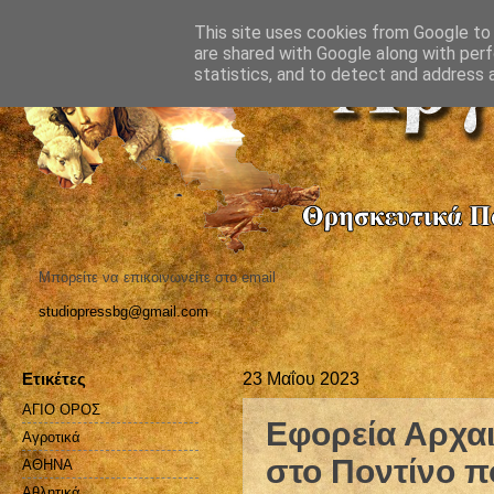
This site uses cookies from Google to d
are shared with Google along with perf
statistics, and to detect and address 
Μπορείτε να επικοινωνείτε στο email
studiopressbg@gmail.com
Ετικέτες
23 Μαΐου 2023
ΑΓΙΟ ΟΡΟΣ
Εφορεία Αρχα
Αγροτικά
στο Ποντίνο π
ΑΘΗΝΑ
Αθλητικά