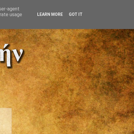
user-agent
erate usage
LEARN MORE
GOT IT