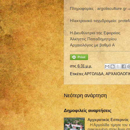
Πληροφορίες : argolisculture.g
Ηλεκτρονικό ταχυδρομείο: protef
Η Διευθύντρια της Εφορείας
Άλκηστις Παπαδημητρίου
Αρχαιολόγος με βαθμό Α
στις
6:31 μ.μ.
Ετικέτες
ΑΡΓΟΛΙΔΑ
,
ΑΡΧΑΙΟΛΟΓΙ
Νεότερη ανάρτηση
Δημοφιλείς αναρτήσεις
Αρχιερατικός Εσπερινός
Η Αργολίδα τίμησε τον π
αφιερωμένη στον Άγιο στ