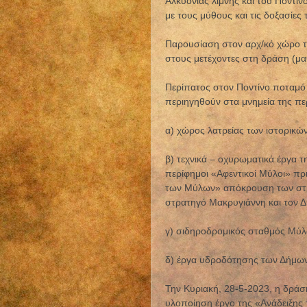
Αλκυονίας λίμνης και του Ποντί
με τους μύθους και τις δοξασίες 
Παρουσίαση στον αρχ/κό χώρο τ
στους μετέχοντες στη δράση (μαθ
Περίπατος στον Ποντίνο ποταμό κ
περιηγηθούν στα μνημεία της περ
α) χώρος λατρείας των ιστορικώ
β) τεχνικά – οχυρωματικά έργα 
περίφημοι «Αφεντικοί Μύλοι» πρ
των Μύλων» απόκρουση των στρ
στρατηγό Μακρυγιάννη και τον 
γ) σιδηροδρομικός σταθμός Μύ
δ) έργα υδροδότησης των Δήμων
Την Κυριακή, 28-5-2023, η δράση
υλοποίηση έργο της «Ανάδειξης 