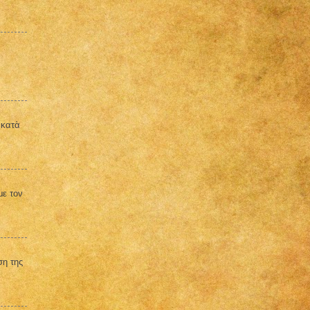
 κατὰ
με τον
ση της