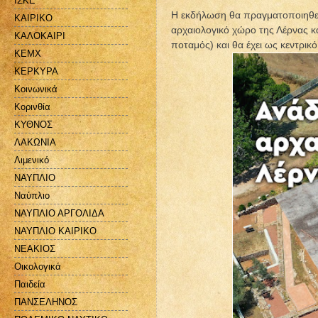
ΙΣΚΕ
Η εκδήλωση θα πραγματοποιηθεί 
ΚΑΙΡΙΚΟ
αρχαιολογικό χώρο της Λέρνας κα
ΚΑΛΟΚΑΙΡΙ
ποταμός) και θα έχει ως κεντρικ
ΚΕΜΧ
ΚΕΡΚΥΡΑ
Κοινωνικά
Κορινθία
ΚΥΘΝΟΣ
ΛΑΚΩΝΙΑ
Λιμενικό
ΝΑΥΠΛΙΟ
Ναύπλιο
ΝΑΥΠΛΙΟ ΑΡΓΟΛΙΔΑ
ΝΑΥΠΛΙΟ ΚΑΙΡΙΚΟ
ΝΕΑΚΙΟΣ
Οικολογικά
Παιδεία
ΠΑΝΣΕΛΗΝΟΣ