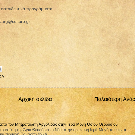
r→εκπαιδευτικά προγράμματα
aarg@culture.gr
ΚΑ
Αρχική σελίδα
Παλαιότερη Ανά
 από τον Μητροπολίτη Αργολίδας στην Ιερά Μονή Οσίου Θεοδοσίου
ροστάτη της Άγιο Θεοδόσιο το Νέο, στην ομώνυμη Ιερά Μονή που είναι
ην περιοχή Παναρίτη του Δ...