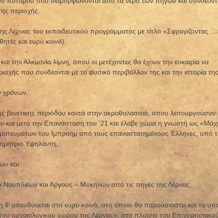
νου ποταμού που διαμορφώνονται από τα νερά των πηγών και συνδέοντ
της περιοχής.
ης Λέρνας του εκπαιδευτικού προγράμματος με τίτλο «Σφραγίζοντας …
ητές και ευρύ κοινό).
αι την Αλκυονία λίμνη, όπου οι μετέχοντες θα έχουν την ευκαιρία να
ιοχής που συνδέονται με το φυσικό περιβάλλον της και την ιστορία της
ν χρόνων,
της βενετικής περιόδου κοντά στην ακροθαλασσιά, όπου λειτουργούσαν 
ιν και μετά την Επανάσταση του ’21 και έλαβε χώρα η γνωστή ως «Μάχ
ατευμάτων του Ιμπραήμ από τους επαναστατημένους Έλληνες, υπό τ
Δημήτριο Υψηλάντη,
λων και
 Ναυπλιέων και Άργους – Μυκηνών από τις πηγές της Λέρνας.
 θ’ απευθύνεται στο ευρύ κοινό, στο οποίο θα παρουσιαστεί και το υπ
του αρχαιολογικού χώρου της Λέρνας», στο πλαίσιο του Επιχειρησιακο