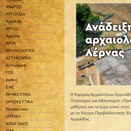
ΑΝΔΡΟΣ
ΑΡΓΟΛΙΔΑ
Αργολίδα
ΑΡΓΟΣ
Αρκαδία
ΑΡΤΑ
ΑΡΧΑΙΟΛΟΓΙΚΑ
ΑΣΤΥΝΟΜΙΚΑ
Αστυνομικά
ΓΟΧ
Διεθνή
ΕΦΕ
Η Εφορεία Αρχαιοτήτων Αργολίδα
ΘΡΗΚΕΥΤΙΚΑ
Πολιτισμού και Αθλητισμού «Πρά
ΘΡΗΣΚΕΥΤΙΚΑ
μαθητικό και το ευρύ κοινό στη
Θρησκευτικά
με το Κέντρο Περιβαλλοντικής Εκ
ΙΑΤΡΙΚΑ
Αργολίδας.
ΙΟΝΙΑ ΟΔΟΣ