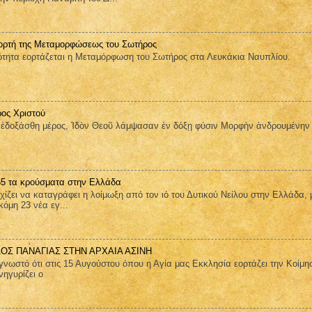
ορτή της Μεταμορφώσεως του Σωτήρος
ητα εορτάζεται η Μεταμόρφωση του Σωτήρος στα Λευκάκια Ναυπλίου.
ος Χριστού
οξάσθη μέρος, Ἰδὸν Θεοῦ λάμψασαν ἐν δόξῃ φύσιν Μορφὴν ἀνδρουμένην
 65 τα κρούσματα στην Ελλάδα
ει να καταγράφει η λοίμωξη από τον ιό του Δυτικού Νείλου στην Ελλάδα, 
όμη 23 νέα εγ...
ΑΟΣ ΠΑΝΑΓΙΑΣ ΣΤΗΝ ΑΡΧΑΙΑ ΑΣΙΝΗ
στό ότι στις 15 Αυγούστου όπου η Αγία μας Εκκλησία εορτάζει την Κοίμη
ηγυρίζει ο