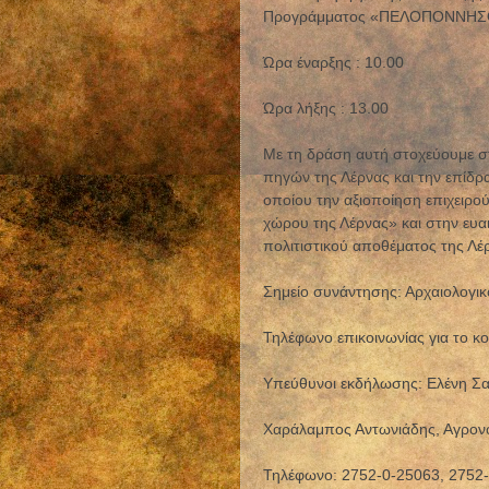
Προγράμματος «ΠΕΛΟΠΟΝΝΗΣΟ
Ώρα έναρξης : 10.00
Ώρα λήξης : 13.00
Με τη δράση αυτή στοχεύουμε στ
πηγών της Λέρνας και την επίδρ
οποίου την αξιοποίηση επιχειρο
χώρου της Λέρνας» και στην ευα
πολιτιστικού αποθέματος της Λέ
Σημείο συνάντησης: Αρχαιολογι
Τηλέφωνο επικοινωνίας για το κ
Υπεύθυνοι εκδήλωσης: Ελένη Σα
Χαράλαμπος Αντωνιάδης, Αγρον
Τηλέφωνο: 2752-0-25063, 2752-