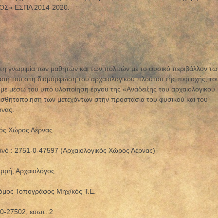
Σ» ΕΣΠΑ 2014-2020.
η γνωριμία των μαθητών και των πολιτών με το φυσικό περιβάλλον τω
ασή του στη διαμόρφωση του αρχαιολογικού πλούτου της περιοχής, το
ύμε μέσω του υπό υλοποίηση έργου της «Ανάδειξης του αρχαιολογικού
ισθητοποίηση των μετεχόντων στην προστασία του φυσικού και του
ρνας.
κός Χώρος Λέρνας
οινό : 2751-0-47597 (Αρχαιολογικός Χώρος Λέρνας)
ρρή, Αρχαιολόγος
όμος Τοπογράφος Μηχ/κός Τ.Ε.
0-27502, εσωτ. 2