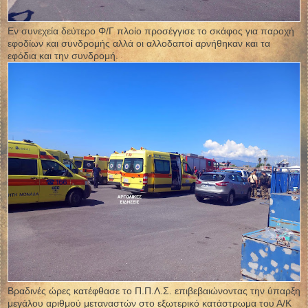
Εν συνεχεία δεύτερο Φ/Γ πλοίο προσέγγισε το σκάφος για παροχή
εφοδίων και συνδρομής αλλά οι αλλοδαποί αρνήθηκαν και τα
εφόδια και την συνδρομή.
Βραδινές ώρες κατέφθασε το Π.Π.Λ.Σ. επιβεβαιώνοντας την ύπαρξη
μεγάλου αριθμού μεταναστών στο εξωτερικό κατάστρωμα του Α/Κ