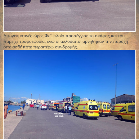
Απογευματινές ώρες Φ/Γ πλοίο προσέγγισε το σκάφος και του
παρείχε τροφοεφόδια, ενώ οι αλλοδαποί αρνήθηκαν την παροχή
οποιασδήποτε περαιτέρω συνδρομής.