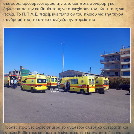
σκάφους, αρνούμενοι όμως την οποιαδήποτε συνδρομή και
δηλώνοντας την επιθυμία τους να συνεχίσουν τον πλου τους για
Ιταλία. Το Π.Π.Λ.Σ. παρέμεινε πλησίον του πλοίου για την τυχόν
συνδρομή του, το οποίο συνέχιζε την πορεία του.
Πρώτες πρωινές ώρες σήμερα το ανωτέρω αλιευτικό ανετράπη και
εν τέλει βυθίστηκε και άμεσα ξεκίνησε ευρεία επιχείρηση έρευνας και