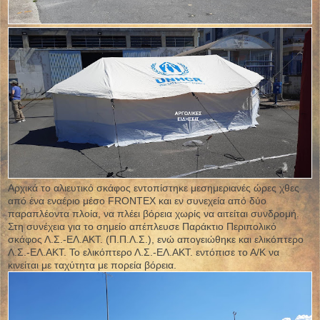
Αρχικά το αλιευτικό σκάφος εντοπίστηκε μεσημεριανές ώρες χθες
από ένα εναέριο μέσο FRONTEX και εν συνεχεία από δύο
παραπλέοντα πλοία, να πλέει βόρεια χωρίς να αιτείται συνδρομή.
Στη συνέχεια για το σημείο απέπλευσε Παράκτιο Περιπολικό
σκάφος Λ.Σ.-ΕΛ.ΑΚΤ. (Π.Π.Λ.Σ.), ενώ απογειώθηκε και ελικόπτερο
Λ.Σ.-ΕΛ.ΑΚΤ. Το ελικόπτερο Λ.Σ.-ΕΛ.ΑΚΤ. εντόπισε το Α/Κ να
κινείται με ταχύτητα με πορεία βόρεια.