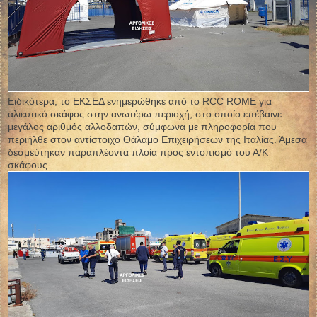
Ειδικότερα, το ΕΚΣΕΔ ενημερώθηκε από το RCC ROME για
αλιευτικό σκάφος στην ανωτέρω περιοχή, στο οποίο επέβαινε
μεγάλος αριθμός αλλοδαπών, σύμφωνα με πληροφορία που
περιήλθε στον αντίστοιχο Θάλαμο Επιχειρήσεων της Ιταλίας. Άμεσα
δεσμεύτηκαν παραπλέοντα πλοία προς εντοπισμό του Α/Κ
σκάφους.