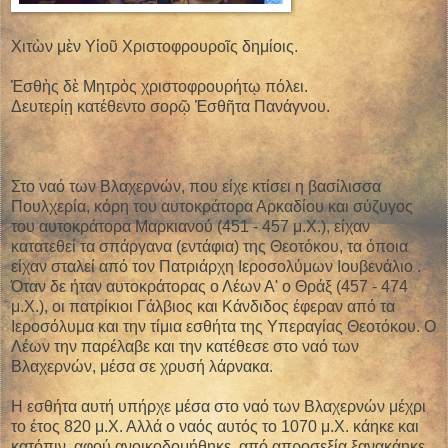
Χιτὼν μὲν Υἱοῦ Χριστοφρουροῖς δημίοις.
Ἐσθὴς δὲ Μητρὸς χριστοφρουρήτῳ πόλει.
Δευτερίῃ κατέθεντο σορῷ Ἐσθῆτα Πανάγνου.
Στο ναό των Βλαχερνών, που είχε κτίσει η βασίλισσα
Πουλχερία, κόρη του αυτοκράτορα Αρκαδίου και σύζυγος
του αυτοκράτορα Μαρκιανού (451 - 457 μ.Χ.), είχαν
κατατεθεί τα σπάργανα (εντάφια) της Θεοτόκου, τα όποια
είχαν σταλεί από τον Πατριάρχη Ιεροσολύμων Ιουβενάλιο .
Όταν δε ήταν αυτοκράτορας ο Λέων Α' ο Θράξ (457 - 474
μ.Χ.), οι πατρίκιοι Γάλβιος και Κάνδιδος έφεραν από τα
Ιεροσόλυμα και την τίμια εσθήτα της Υπεραγίας Θεοτόκου. Ο
Λέων την παρέλαβε και την κατέθεσε στο ναό των
Βλαχερνών, μέσα σε χρυσή λάρνακα.
Η εσθήτα αυτή υπήρχε μέσα στο ναό των Βλαχερνών μέχρι
το έτος 820 μ.Χ. Αλλά ο ναός αυτός το 1070 μ.Χ. κάηκε και
κατόπιν, αφού ανοικοδομήθηκε, από απροσεξία ξανακάηκε